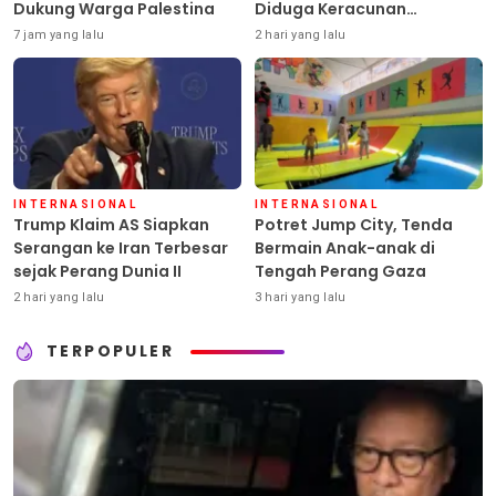
Dukung Warga Palestina
Diduga Keracunan
Pestisida
7 jam yang lalu
2 hari yang lalu
INTERNASIONAL
INTERNASIONAL
Trump Klaim AS Siapkan
Potret Jump City, Tenda
Serangan ke Iran Terbesar
Bermain Anak-anak di
sejak Perang Dunia II
Tengah Perang Gaza
2 hari yang lalu
3 hari yang lalu
TERPOPULER