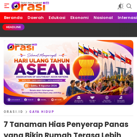
Beranda
Orasi.ID
Opini dan Aspirasi!
Daerah
Edukasi
Ekonomi
Nasional
Internas
HEADLINE
ORASI.ID
GAYA HIDUP
7 Tanaman Hias Penyerap Panas
yang Bikin Rumah Terasa Lebih