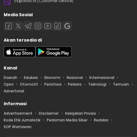
cs@orasi.id (Customer Service)
Media Sosial
Akan tersedia di
Kanal
Daerah
Edukasi
Ekonomi
Nasional
Internasional
Opini
Otomotif
Peristiwa
Perkara
Teknologi
Temuan
Advertorial
Informasi
Advertisement
Disclaimer
Kebijakan Privasi
Kode Etik Jurnalistik
Pedoman Media Siber
Redaksi
SOP Wartawan