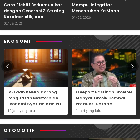
Cara Efektif Berkomunikasi
Mampu, Integritas
dengan Generasi Z: Strategi,
Menentukan Ke Mana
Karakteristik, dan
Kemampuan Itu Dibawa
01/08/2026
Tantangannya
02/08/2026
EKONOMI
IAEI dan KNEKS Dorong
Freeport Pastikan Smelter
Penguatan Masterplan
Manyar Gresik Kembali
Ekonomi Syariah dan PDB
Produksi Katoda
Syariah Indonesia
Tembaga Mulai
10 jam yang lalu
1 hari yang lalu
September 2026
OTOMOTIF