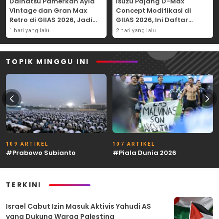
Daihatsu Pamerkan Ayla
Isuzu Pajang D-Max
Vintage dan Gran Max
Concept Modifikasi di
Retro di GIIAS 2026, Jadi
GIIAS 2026, Ini Daftar
Hadiah Undian
Ubahannya
1 hari yang lalu
2 hari yang lalu
TOPIK MINGGU INI
109 ARTIKEL
107 ARTIKEL
#Prabowo Subianto
#Piala Dunia 2026
TERKINI
Israel Cabut Izin Masuk Aktivis Yahudi AS
yang Dukung Warga Palestina