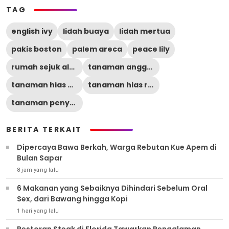
TAG
english ivy
lidah buaya
lidah mertua
pakis boston
palem areca
peace lily
rumah sejuk alami
tanaman anggur
tanaman hias penyerap panas
tanaman hias rumah
tanaman penyejuk ruangan
BERITA TERKAIT
Dipercaya Bawa Berkah, Warga Rebutan Kue Apem di
Bulan Sapar
8 jam yang lalu
6 Makanan yang Sebaiknya Dihindari Sebelum Oral
Sex, dari Bawang hingga Kopi
1 hari yang lalu