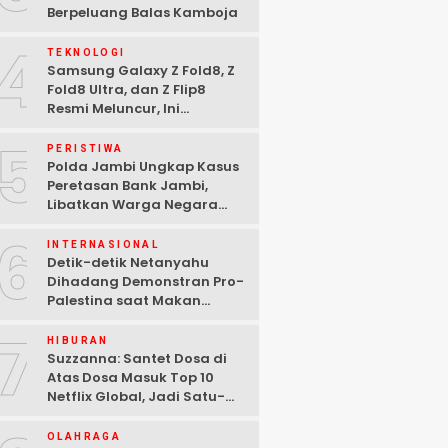
Berpeluang Balas Kamboja
4
TEKNOLOGI
Samsung Galaxy Z Fold8, Z
Fold8 Ultra, dan Z Flip8
Resmi Meluncur, Ini
Spesifikasi Lengkapnya
5
PERISTIWA
Polda Jambi Ungkap Kasus
Peretasan Bank Jambi,
Libatkan Warga Negara
Bulgaria dan Tiga
6
Tersangka Ditangkap
INTERNASIONAL
Detik-detik Netanyahu
Dihadang Demonstran Pro-
Palestina saat Makan
Malam di Washington DC
7
HIBURAN
Suzzanna: Santet Dosa di
Atas Dosa Masuk Top 10
Netflix Global, Jadi Satu-
satunya Film Indonesia
OLAHRAGA