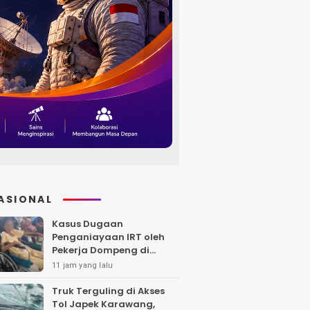
ASIONAL
Kasus Dugaan
Penganiayaan IRT oleh
Pekerja Dompeng di
Batanghari Jalan 7 Bulan,
11 jam yang lalu
Keluarga Minta
Kepastian Hukum
Truk Terguling di Akses
Tol Japek Karawang,