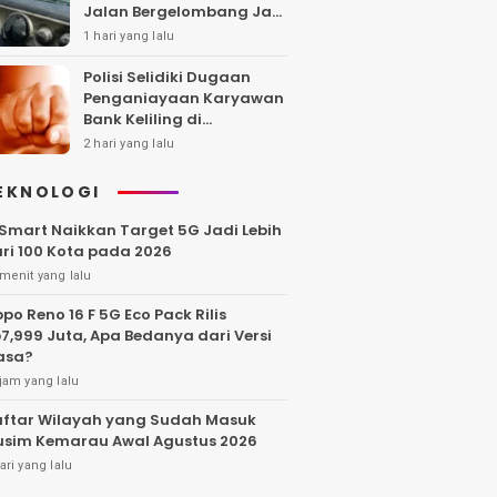
Jalan Bergelombang Jadi
Sorotan
1 hari yang lalu
Polisi Selidiki Dugaan
Penganiayaan Karyawan
Bank Keliling di
Tangerang
2 hari yang lalu
EKNOLOGI
Smart Naikkan Target 5G Jadi Lebih
ri 100 Kota pada 2026
menit yang lalu
po Reno 16 F 5G Eco Pack Rilis
7,999 Juta, Apa Bedanya dari Versi
asa?
jam yang lalu
ftar Wilayah yang Sudah Masuk
sim Kemarau Awal Agustus 2026
ari yang lalu