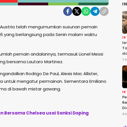
I
 Austria telah mengumumkan susunan pemain
026 yang berlangsung pada Senin malam waktu
I
Is
Ta
da
umlah pemain andalannya, termasuk Lionel Messi
Ha
1 h
ang bersama Lautaro Martinez.
Se
engandalkan Rodrigo De Paul, Alexis Mac Allister,
da untuk mengatur permainan. Sementara Emiliano
tama di bawah mistar gawang.
I
P
Re
Di
an Bersama Chelsea usai Sanksi Doping
Is
3 h
T