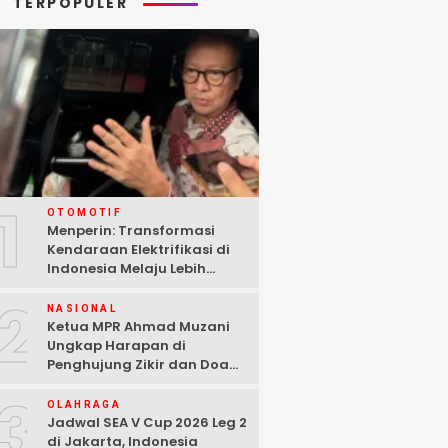
TERPOPULER
1
OTOMOTIF
Menperin: Transformasi
Kendaraan Elektrifikasi di
Indonesia Melaju Lebih
Cepat dari Perkiraan
2
NASIONAL
Ketua MPR Ahmad Muzani
Ungkap Harapan di
Penghujung Zikir dan Doa
Kebangsaan
3
OLAHRAGA
Jadwal SEA V Cup 2026 Leg 2
di Jakarta, Indonesia