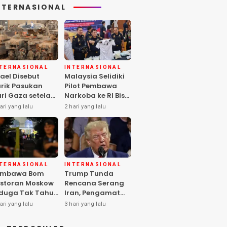
NTERNASIONAL
NTERNASIONAL
INTERNASIONAL
rael Disebut
Malaysia Selidiki
rik Pasukan
Pilot Pembawa
ri Gaza setelah
Narkoba ke RI Bisa
mas Selesai
Lolos Pemeriksaan
ari yang lalu
2 hari yang lalu
rahkan Senjata
KLIA
NTERNASIONAL
INTERNASIONAL
embawa Bom
Trump Tunda
storan Moskow
Rencana Serang
duga Tak Tahu
Iran, Pengamat
i Paket, 2 Orang
Soroti Risiko
ari yang lalu
3 hari yang lalu
ewas
Konflik Meluas