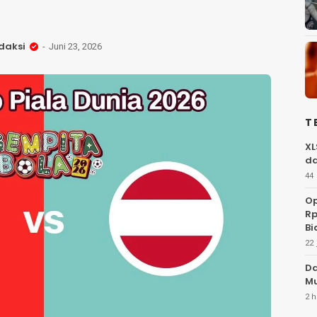
daksi
Juni 23, 2026
T
XL
da
44 
Op
Rp
Bi
22 
Da
Mu
2 h