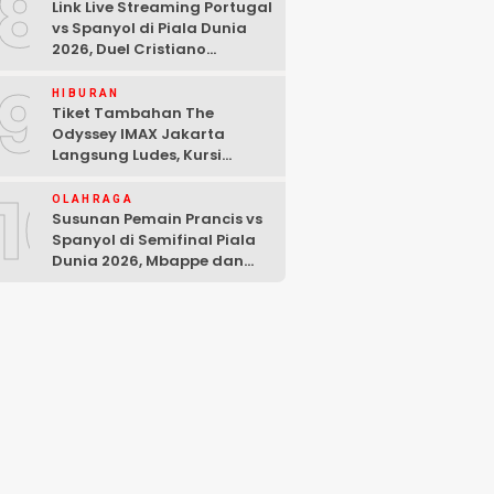
8
Link Live Streaming Portugal
vs Spanyol di Piala Dunia
2026, Duel Cristiano
Ronaldo dan Lamine Yamal
9
HIBURAN
Tiket Tambahan The
Odyssey IMAX Jakarta
Langsung Ludes, Kursi
Tersisa di Baris Depan
10
OLAHRAGA
Susunan Pemain Prancis vs
Spanyol di Semifinal Piala
Dunia 2026, Mbappe dan
Yamal Starter