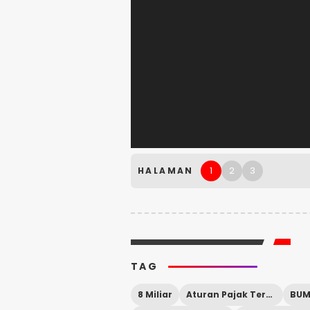
1
2
3
HALAMAN
TAG
8 Miliar
Aturan Pajak Terbaru
BUM