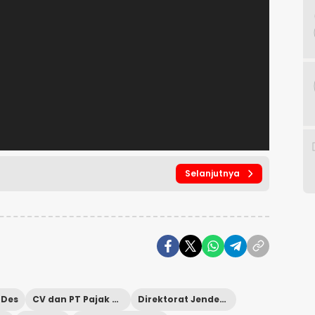
Selanjutnya
Des
CV dan PT Pajak UMKM
Direktorat Jenderal Pajak