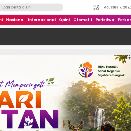
Agustus 7, 202
mi
Nasional
Internasional
Opini
Otomotif
Peristiwa
Perka