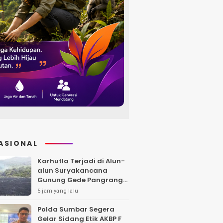
ASIONAL
Karhutla Terjadi di Alun-
alun Suryakancana
Gunung Gede Pangrango,
Api Berhasil Dipadamka
5 jam yang lalu
Polda Sumbar Segera
Gelar Sidang Etik AKBP F