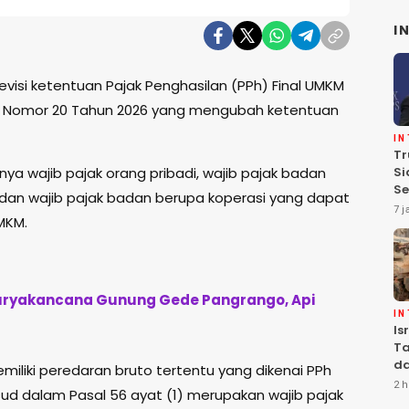
I
visi ketentuan Pajak Penghasilan (PPh) Final UMKM
P) Nomor 20 Tahun 2026 yang mengubah ketentuan
I
Tr
Si
ya wajib pajak orang pribadi, wajib pajak badan
Se
dan wajib pajak badan berupa koperasi yang dapat
Te
7 j
MKM.
Pe
 Suryakancana Gunung Gede Pangrango, Api
I
Is
Ta
da
miliki peredaran bruto tertentu yang dikenai PPh
Ha
2 h
ud dalam Pasal 56 ayat (1) merupakan wajib pajak
Se