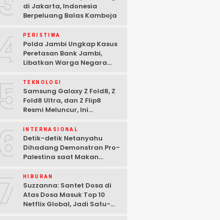
3
di Jakarta, Indonesia
Berpeluang Balas Kamboja
4
PERISTIWA
Polda Jambi Ungkap Kasus
Peretasan Bank Jambi,
Libatkan Warga Negara
Bulgaria dan Tiga
5
Tersangka Ditangkap
TEKNOLOGI
Samsung Galaxy Z Fold8, Z
Fold8 Ultra, dan Z Flip8
Resmi Meluncur, Ini
Spesifikasi Lengkapnya
6
INTERNASIONAL
Detik-detik Netanyahu
Dihadang Demonstran Pro-
Palestina saat Makan
Malam di Washington DC
7
HIBURAN
Suzzanna: Santet Dosa di
Atas Dosa Masuk Top 10
Netflix Global, Jadi Satu-
satunya Film Indonesia