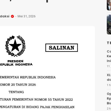
daksi
Mei 31, 2026
T
Ca
Ke
Ini
11 
XL
da
1 h
Op
Rp
Bi
2 h