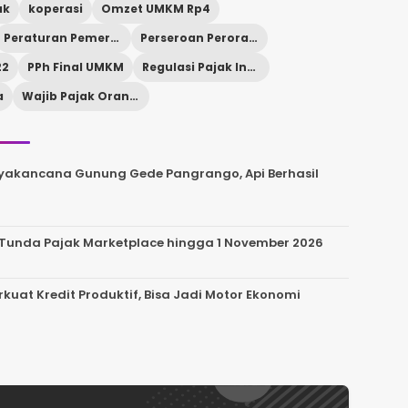
ak
koperasi
Omzet UMKM Rp4
Peraturan Pemerintah 2026
Perseroan Perorangan
22
PPh Final UMKM
Regulasi Pajak Indonesia
a
Wajib Pajak Orang Pribadi
uryakancana Gunung Gede Pangrango, Api Berhasil
 Tunda Pajak Marketplace hingga 1 November 2026
uat Kredit Produktif, Bisa Jadi Motor Ekonomi