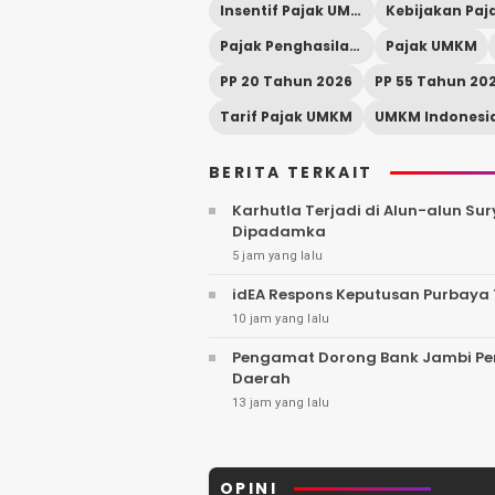
Insentif Pajak UMKM
Kebijakan Paj
Pajak Penghasilan Final
Pajak UMKM
PP 20 Tahun 2026
PP 55 Tahun 20
Tarif Pajak UMKM
UMKM Indonesi
BERITA TERKAIT
Karhutla Terjadi di Alun-alun S
Dipadamka
5 jam yang lalu
idEA Respons Keputusan Purbaya
10 jam yang lalu
Pengamat Dorong Bank Jambi Perk
Daerah
13 jam yang lalu
OPINI