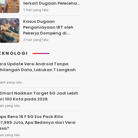
terkait Dugaan Pelecehan
Polwan
1 hari yang lalu
Kasus Dugaan
Penganiayaan IRT oleh
Pekerja Dompeng di
Batanghari Jalan 7 Bulan,
2 hari yang lalu
Keluarga Minta
Kepastian Hukum
EKNOLOGI
ra Update Versi Android Tanpa
hilangan Data, Lakukan 7 Langkah
jam yang lalu
Smart Naikkan Target 5G Jadi Lebih
ri 100 Kota pada 2026
ari yang lalu
po Reno 16 F 5G Eco Pack Rilis
7,999 Juta, Apa Bedanya dari Versi
asa?
ari yang lalu