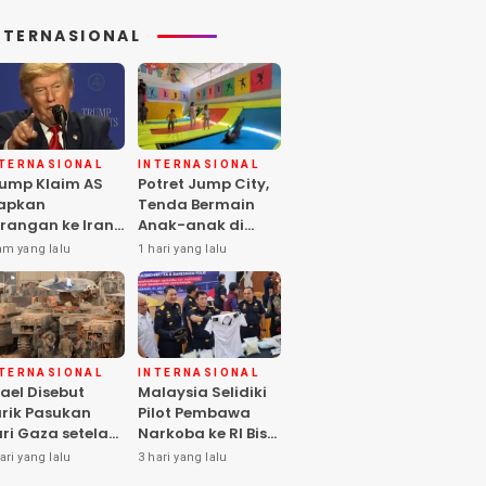
NTERNASIONAL
NTERNASIONAL
INTERNASIONAL
ump Klaim AS
Potret Jump City,
apkan
Tenda Bermain
rangan ke Iran
Anak-anak di
rbesar sejak
Tengah Perang
am yang lalu
1 hari yang lalu
rang Dunia II
Gaza
NTERNASIONAL
INTERNASIONAL
rael Disebut
Malaysia Selidiki
rik Pasukan
Pilot Pembawa
ri Gaza setelah
Narkoba ke RI Bisa
mas Selesai
Lolos Pemeriksaan
ari yang lalu
3 hari yang lalu
rahkan Senjata
KLIA