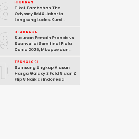
8
HIBURAN
Tiket Tambahan The
Odyssey IMAX Jakarta
Langsung Ludes, Kursi
Tersisa di Baris Depan
9
OLAHRAGA
Susunan Pemain Prancis vs
Spanyol di Semifinal Piala
Dunia 2026, Mbappe dan
Yamal Starter
10
TEKNOLOGI
Samsung Ungkap Alasan
Harga Galaxy Z Fold 8 dan Z
Flip 8 Naik di Indonesia