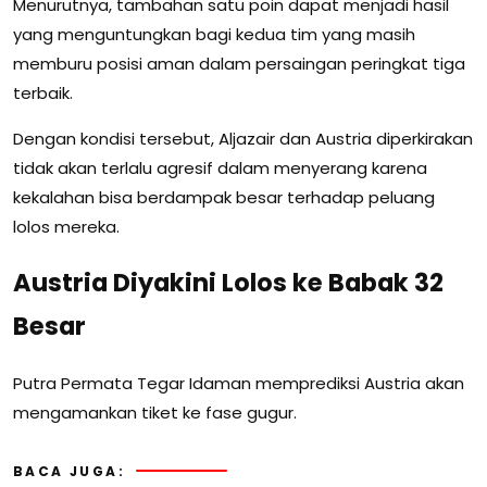
Menurutnya, tambahan satu poin dapat menjadi hasil
yang menguntungkan bagi kedua tim yang masih
memburu posisi aman dalam persaingan peringkat tiga
terbaik.
Dengan kondisi tersebut, Aljazair dan Austria diperkirakan
tidak akan terlalu agresif dalam menyerang karena
kekalahan bisa berdampak besar terhadap peluang
lolos mereka.
Austria Diyakini Lolos ke Babak 32
Besar
Putra Permata Tegar Idaman memprediksi Austria akan
mengamankan tiket ke fase gugur.
BACA JUGA: