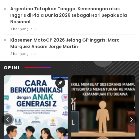
Argentina Tetapkan Tanggal Kemenangan atas
Inggris di Piala Dunia 2026 sebagai Hari Sepak Bola
Nasional
1 hari yang lalu
Klasemen MotoGP 2026 Jelang GP Inggris: Marc
Marquez Ancam Jorge Martin
2 hari yang lalu
OPINI