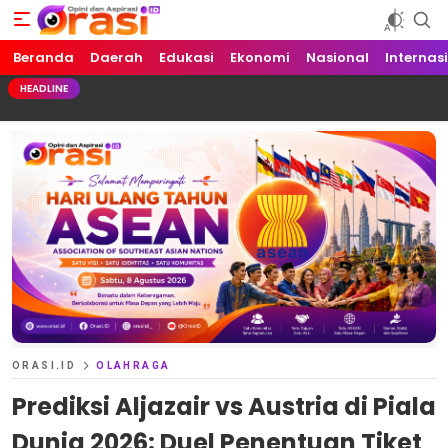
Beranda
Orasi.ID
Opini dan Aspirasi!
Daerah
Edukasi
Ekonomi
Nasional
Internas
HEADLINE
ORASI.ID
OLAHRAGA
Prediksi Aljazair vs Austria di Piala
Dunia 2026: Duel Penentuan Tiket