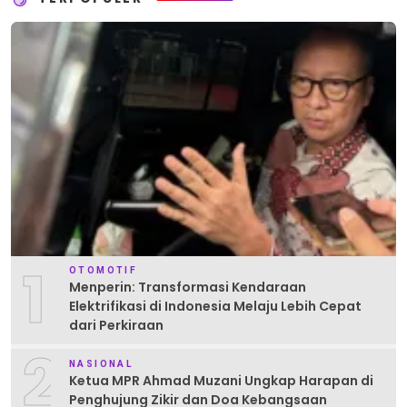
1
OTOMOTIF
Menperin: Transformasi Kendaraan
Elektrifikasi di Indonesia Melaju Lebih Cepat
dari Perkiraan
2
NASIONAL
Ketua MPR Ahmad Muzani Ungkap Harapan di
Penghujung Zikir dan Doa Kebangsaan