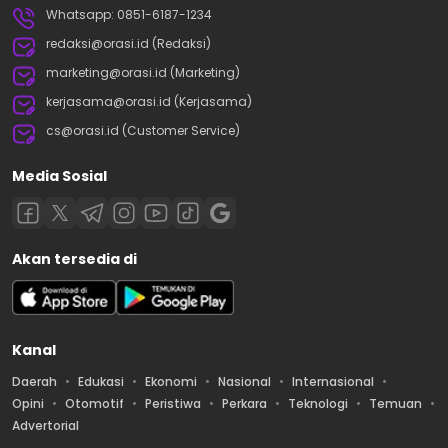
Whatsapp: 0851-6187-1234
redaksi@orasi.id (Redaksi)
marketing@orasi.id (Marketing)
kerjasama@orasi.id (Kerjasama)
cs@orasi.id (Customer Service)
Media Sosial
Akan tersedia di
Kanal
Daerah
Edukasi
Ekonomi
Nasional
Internasional
Opini
Otomotif
Peristiwa
Perkara
Teknologi
Temuan
Advertorial