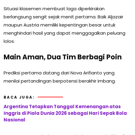
Situasi klasemen membuat laga diperkirakan
berlangsung sengit sejak menit pertama. Baik Aljazair
maupun Austria memiliki kepentingan besar untuk
menghindari hasil yang dapat menggagalkan peluang
lolos.
Main Aman, Dua Tim Berbagi Poin
Prediksi pertama datang dari Nova Arifianto yang
menilai pertandingan berpotensi berakhir imbang.
BACA JUGA:
Argentina Tetapkan Tanggal Kemenangan atas
Inggris di Piala Dunia 2026 sebagai Hari Sepak Bola
Nasional