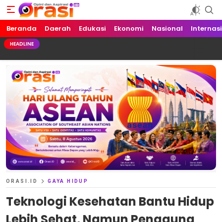
Beranda
Orasi.ID
Opini dan Aspirasi!
Daerah
Edukasi
Ekonomi
Nasional
Internas
HEADLINE
ORASI.ID
GAYA HIDUP
Teknologi Kesehatan Bantu Hidup
Lebih Sehat, Namun Pengguna