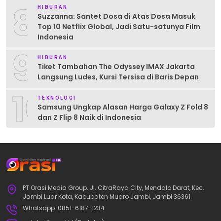
8
HIBURAN
Suzzanna: Santet Dosa di Atas Dosa Masuk
Top 10 Netflix Global, Jadi Satu-satunya Film
Indonesia
9
HIBURAN
Tiket Tambahan The Odyssey IMAX Jakarta
Langsung Ludes, Kursi Tersisa di Baris Depan
10
TEKNOLOGI
Samsung Ungkap Alasan Harga Galaxy Z Fold 8
dan Z Flip 8 Naik di Indonesia
PT Orasi Media Group. Jl. CitraRaya City, Mendalo Darat, Kec.
Jambi Luar Kota, Kabupaten Muaro Jambi, Jambi 36361.
Whatsapp: 0851-6187-1234