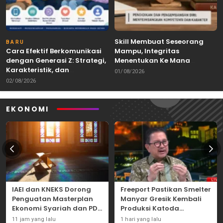
Skill Membuat Seseorang
BARU
Cara Efektif Berkomunikasi
Mampu, Integritas
dengan Generasi Z: Strategi,
Menentukan Ke Mana
Karakteristik, dan
Kemampuan Itu Dibawa
01/08/2026
Tantangannya
02/08/2026
EKONOMI
IAEI dan KNEKS Dorong
Freeport Pastikan Smelter
Penguatan Masterplan
Manyar Gresik Kembali
Ekonomi Syariah dan PDB
Produksi Katoda
Syariah Indonesia
Tembaga Mulai
11 jam yang lalu
1 hari yang lalu