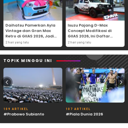
Daihatsu Pamerkan Ayla
Isuzu Pajang D-Max
Vintage dan Gran Max
Concept Modifikasi di
Retro di GIIAS 2026, Jadi
GIIAS 2026, Ini Daftar
Hadiah Undian
Ubahannya
2 hari yang lalu
2 hari yang lalu
TOPIK MINGGU INI
109 ARTIKEL
107 ARTIKEL
#Prabowo Subianto
#Piala Dunia 2026