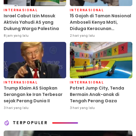
INTERNASIONAL
INTERNASIONAL
Israel Cabut Izin Masuk
15 Gajah di Taman Nasional
Aktivis Yahudi AS yang
Amboseli Kenya Mati,
Dukung Warga Palestina
Diduga Keracunan
Pestisida
8 jam yang lalu
2 hari yang lalu
INTERNASIONAL
INTERNASIONAL
Trump Klaim AS Siapkan
Potret Jump City, Tenda
Serangan ke Iran Terbesar
Bermain Anak-anak di
sejak Perang Dunia II
Tengah Perang Gaza
3 hari yang lalu
3 hari yang lalu
TERPOPULER