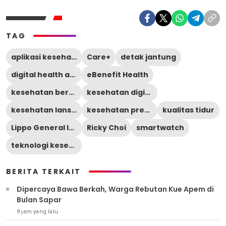
TAG
aplikasi kesehatan
Care+
detak jantung
digital health anxiety
eBenefit Health
kesehatan berbasis AI
kesehatan digital
kesehatan lansia
kesehatan preventif
kualitas tidur
Lippo General Insurance
Ricky Choi
smartwatch
teknologi kesehatan digital
BERITA TERKAIT
Dipercaya Bawa Berkah, Warga Rebutan Kue Apem di
Bulan Sapar
9 jam yang lalu