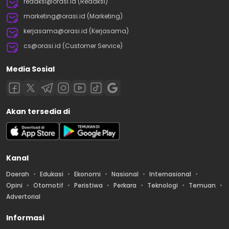
redaksi@orasi.id (Redaksi)
marketing@orasi.id (Marketing)
kerjasama@orasi.id (Kerjasama)
cs@orasi.id (Customer Service)
Media Sosial
Akan tersedia di
Kanal
Daerah
Edukasi
Ekonomi
Nasional
Internasional
Opini
Otomotif
Peristiwa
Perkara
Teknologi
Temuan
Advertorial
Informasi