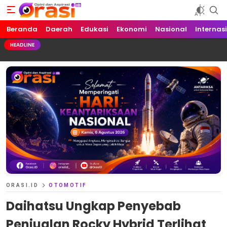
Beranda
Orasi.ID
Opini dan Aspirasi!
Daerah
Edukasi
Ekonomi
Nasional
Internas
HEADLINE
ORASI.ID
OTOMOTIF
Daihatsu Ungkap Penyebab
Penjualan Rocky Hybrid Terlihat