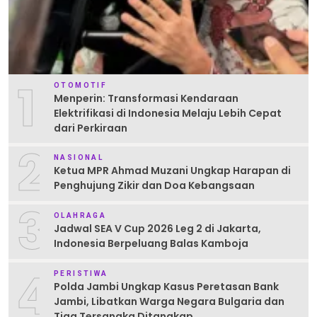
1
OTOMOTIF
Menperin: Transformasi Kendaraan
Elektrifikasi di Indonesia Melaju Lebih Cepat
dari Perkiraan
2
NASIONAL
Ketua MPR Ahmad Muzani Ungkap Harapan di
Penghujung Zikir dan Doa Kebangsaan
3
OLAHRAGA
Jadwal SEA V Cup 2026 Leg 2 di Jakarta,
Indonesia Berpeluang Balas Kamboja
4
PERISTIWA
Polda Jambi Ungkap Kasus Peretasan Bank
Jambi, Libatkan Warga Negara Bulgaria dan
Tiga Tersangka Ditangkap