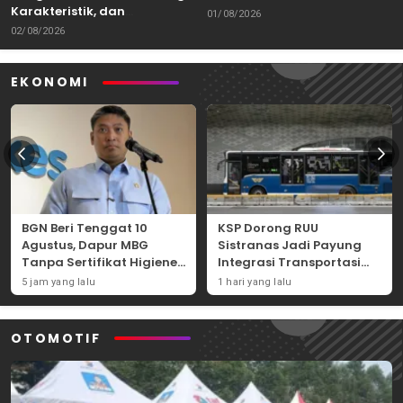
Karakteristik, dan
Kemampuan Itu Dibawa
01/08/2026
Tantangannya
02/08/2026
EKONOMI
BGN Beri Tenggat 10
KSP Dorong RUU
Agustus, Dapur MBG
Sistranas Jadi Payung
Tanpa Sertifikat Higiene
Integrasi Transportasi
Terancam Tutup
Massal Indonesia
5 jam yang lalu
1 hari yang lalu
Permanen
OTOMOTIF