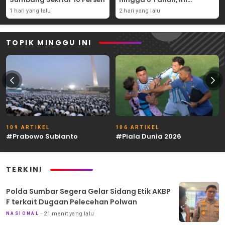
Syaratnya
1 hari yang lalu
2 hari yang lalu
TOPIK MINGGU INI
109 ARTIKEL
106 ARTIKEL
#Prabowo Subianto
#Piala Dunia 2026
TERKINI
Polda Sumbar Segera Gelar Sidang Etik AKBP
F terkait Dugaan Pelecehan Polwan
21 menit yang lalu
NASIONAL