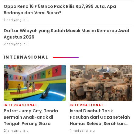
Oppo Reno 16 F 5G Eco Pack Rilis Rp7,999 Juta, Apa
Bedanya dari Versi Biasa?
1 hari yang lalu
Daftar Wilayah yang Sudah Masuk Musim Kemarau Awal
Agustus 2026
2 hari yang lalu
INTERNASIONAL
INTERNASIONAL
INTERNASIONAL
Potret Jump City, Tenda
Israel Disebut Tarik
Bermain Anak-anak di
Pasukan dari Gaza setelah
Tengah Perang Gaza
Hamas Selesai Serahkan
Senjata
2 jam yang lalu
1 hari yang lalu