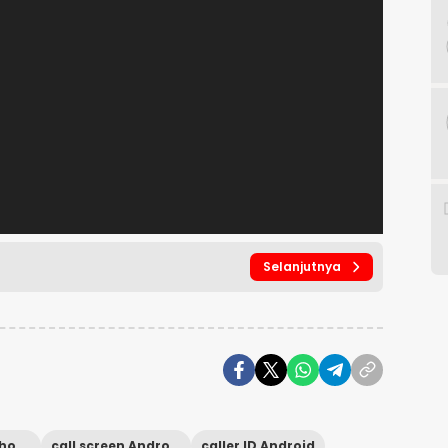
Selanjutnya
blokir spam iPhone
call screen Android
caller ID Android