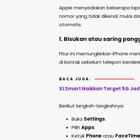
Apple menyediakan beberapa lapis
nomor yang tidak dikenal, mulai d
otomatis.
1. Bisukan atau saring pangg
Fitur ini memungkinkan iPhone me
di kontak sebelum telepon berderi
BACA JUGA:
XLSmart Naikkan Target 5G Jadi
Berikut langkah-langkahnya:
Buka
Settings
.
Pilih
Apps
.
Ketuk
Phone
atau
FaceTim