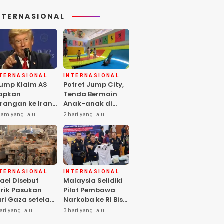
NTERNASIONAL
NTERNASIONAL
INTERNASIONAL
ump Klaim AS
Potret Jump City,
apkan
Tenda Bermain
rangan ke Iran
Anak-anak di
rbesar sejak
Tengah Perang
jam yang lalu
2 hari yang lalu
rang Dunia II
Gaza
NTERNASIONAL
INTERNASIONAL
rael Disebut
Malaysia Selidiki
rik Pasukan
Pilot Pembawa
ri Gaza setelah
Narkoba ke RI Bisa
mas Selesai
Lolos Pemeriksaan
ari yang lalu
3 hari yang lalu
rahkan Senjata
KLIA