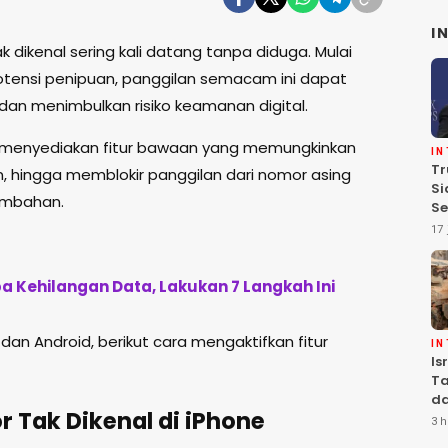
I
k dikenal sering kali datang tanpa diduga. Mulai
potensi penipuan, panggilan semacam ini dapat
dan menimbulkan risiko keamanan digital.
h menyediakan fitur bawaan yang memungkinkan
I
Tr
 hingga memblokir panggilan dari nomor asing
Si
ambahan.
Se
Te
17 
Pe
a Kehilangan Data, Lakukan 7 Langkah Ini
dan Android, berikut cara mengaktifkan fitur
I
Is
Ta
da
 Tak Dikenal di iPhone
Ha
3 h
Se