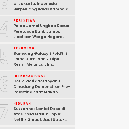
3
di Jakarta, Indonesia
Berpeluang Balas Kamboja
4
PERISTIWA
Polda Jambi Ungkap Kasus
Peretasan Bank Jambi,
Libatkan Warga Negara
Bulgaria dan Tiga
5
Tersangka Ditangkap
TEKNOLOGI
Samsung Galaxy Z Fold8, Z
Fold8 Ultra, dan Z Flip8
Resmi Meluncur, Ini
Spesifikasi Lengkapnya
6
INTERNASIONAL
Detik-detik Netanyahu
Dihadang Demonstran Pro-
Palestina saat Makan
Malam di Washington DC
7
HIBURAN
Suzzanna: Santet Dosa di
Atas Dosa Masuk Top 10
Netflix Global, Jadi Satu-
satunya Film Indonesia