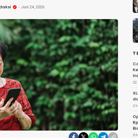
daksi
Juni 24, 2026
T
Ca
Ke
Ini
22 
XL
da
2 h
Op
Rp
Bi
3 h