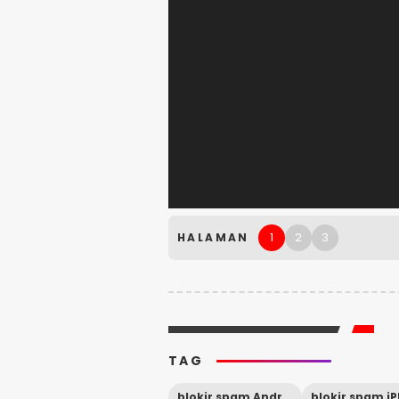
1
2
3
HALAMAN
TAG
blokir spam Android