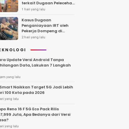
terkait Dugaan Pelecehan
Polwan
1 hari yang lalu
Kasus Dugaan
Penganiayaan IRT oleh
Pekerja Dompeng di
Batanghari Jalan 7 Bulan,
2 hari yang lalu
Keluarga Minta
Kepastian Hukum
EKNOLOGI
ra Update Versi Android Tanpa
hilangan Data, Lakukan 7 Langkah
jam yang lalu
Smart Naikkan Target 5G Jadi Lebih
ri 100 Kota pada 2026
ari yang lalu
po Reno 16 F 5G Eco Pack Rilis
7,999 Juta, Apa Bedanya dari Versi
asa?
ari yang lalu