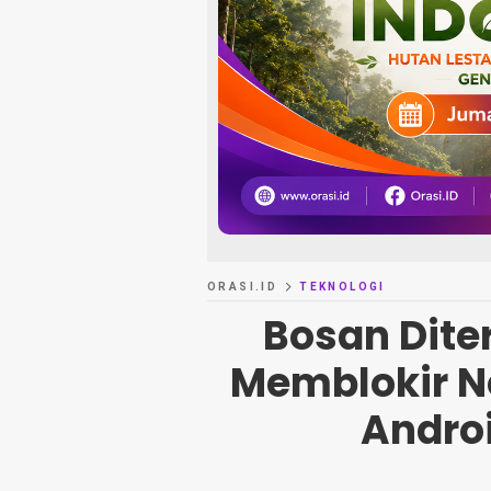
ORASI.ID
TEKNOLOGI
Bosan Dite
Memblokir N
Andro