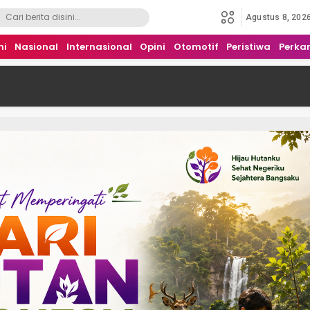
Agustus 8, 202
mi
Nasional
Internasional
Opini
Otomotif
Peristiwa
Perka