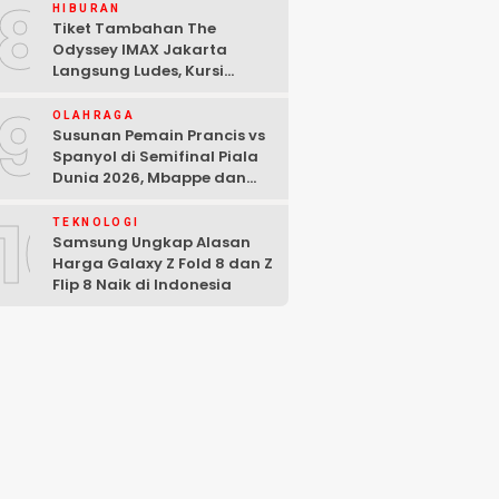
8
HIBURAN
Tiket Tambahan The
Odyssey IMAX Jakarta
Langsung Ludes, Kursi
Tersisa di Baris Depan
9
OLAHRAGA
Susunan Pemain Prancis vs
Spanyol di Semifinal Piala
Dunia 2026, Mbappe dan
Yamal Starter
10
TEKNOLOGI
Samsung Ungkap Alasan
Harga Galaxy Z Fold 8 dan Z
Flip 8 Naik di Indonesia