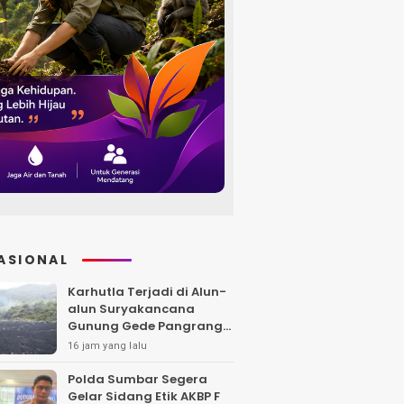
ASIONAL
Karhutla Terjadi di Alun-
alun Suryakancana
Gunung Gede Pangrango,
Api Berhasil Dipadamka
16 jam yang lalu
Polda Sumbar Segera
Gelar Sidang Etik AKBP F