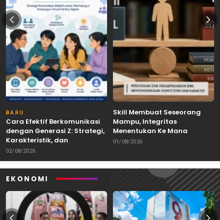
Skill Membuat Seseorang
BARU
Cara Efektif Berkomunikasi
Mampu, Integritas
dengan Generasi Z: Strategi,
Menentukan Ke Mana
Karakteristik, dan
Kemampuan Itu Dibawa
01/08/2026
Tantangannya
02/08/2026
EKONOMI