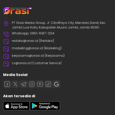
PT Orasi Media Group. Jl. CitraRaya City, Mendalo Darat, Kec.
Jambi Luar Kota, Kabupaten Muaro Jambi, Jambi 36361.
Whatsapp: 0851-6187-1234
redaksi@orasi.id (Redaksi)
marketing@orasi.id (Marketing)
kerjasama@orasi.id (Kerjasama)
cs@orasi.id (Customer Service)
Media Sosial
Akan tersedia di