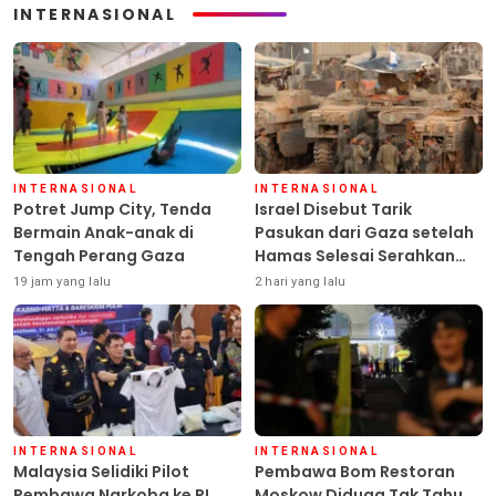
INTERNASIONAL
INTERNASIONAL
INTERNASIONAL
Potret Jump City, Tenda
Israel Disebut Tarik
Bermain Anak-anak di
Pasukan dari Gaza setelah
Tengah Perang Gaza
Hamas Selesai Serahkan
Senjata
19 jam yang lalu
2 hari yang lalu
INTERNASIONAL
INTERNASIONAL
Malaysia Selidiki Pilot
Pembawa Bom Restoran
Pembawa Narkoba ke RI
Moskow Diduga Tak Tahu