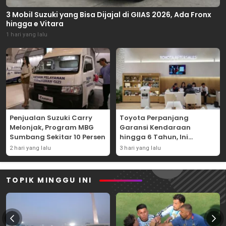
3 Mobil Suzuki yang Bisa Dijajal di GIIAS 2026, Ada Fronx
hingga e Vitara
1 hari yang lalu
Penjualan Suzuki Carry
Toyota Perpanjang
Melonjak, Program MBG
Garansi Kendaraan
Sumbang Sekitar 10 Persen
hingga 6 Tahun, Ini
Syaratnya
2 hari yang lalu
3 hari yang lalu
TOPIK MINGGU INI