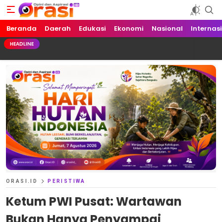
Beranda
Orasi.ID
Opini dan Aspirasi!
Daerah
Edukasi
Ekonomi
Nasional
Internas
HEADLINE
ORASI.ID
PERISTIWA
Ketum PWI Pusat: Wartawan
Bukan Hanya Penyampai