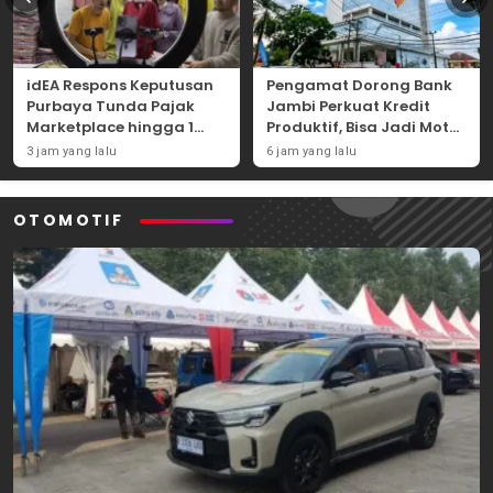
idEA Respons Keputusan
Pengamat Dorong Bank
Purbaya Tunda Pajak
Jambi Perkuat Kredit
Marketplace hingga 1
Produktif, Bisa Jadi Motor
November 2026
Ekonomi Daerah
3 jam yang lalu
6 jam yang lalu
OTOMOTIF