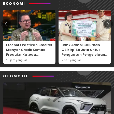
EKONOMI
Freeport Pastikan Smelter
Bank Jambi Salurkan
Manyar Gresik Kembali
CSR Rp159 Juta untuk
Produksi Katoda
Penguatan Pengelolaan
Tembaga Mulai
Sampah di Tanjung
18 jam yang lalu
2 hari yang lalu
September 2026
Jabung Barat
OTOMOTIF