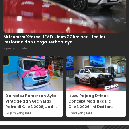
Mitsubishi Xforce HEV Diklaim 27 Km per Liter, Ini
Performa dan Harga Terbarunya
2 jam yang lalu
Daihatsu Pamerkan Ayla
Isuzu Pajang D-Max
Vintage dan Gran Max
Concept Modifikasi di
Retro di GIIAS 2026, Jadi
GIIAS 2026, Ini Daftar
Hadiah Undian
Ubahannya
23 jam yang lalu
2 hari yang lalu