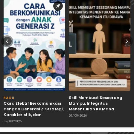
Skill Membuat Seseorang
BARU
Cara Efektif Berkomunikasi
Mampu, Integritas
dengan Generasi Z: Strategi,
Menentukan Ke Mana
Karakteristik, dan
Kemampuan Itu Dibawa
01/08/2026
Tantangannya
02/08/2026