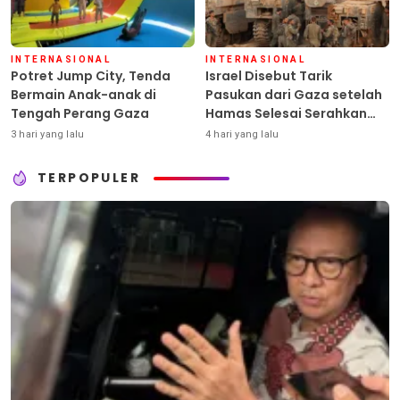
INTERNASIONAL
INTERNASIONAL
Potret Jump City, Tenda
Israel Disebut Tarik
Bermain Anak-anak di
Pasukan dari Gaza setelah
Tengah Perang Gaza
Hamas Selesai Serahkan
Senjata
3 hari yang lalu
4 hari yang lalu
TERPOPULER