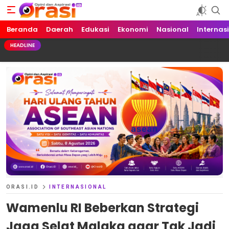
Beranda
Orasi.ID
Opini dan Aspirasi!
Daerah
Edukasi
Ekonomi
Nasional
Internas
HEADLINE
ORASI.ID
INTERNASIONAL
Wamenlu RI Beberkan Strategi
Jaga Selat Malaka agar Tak Jadi