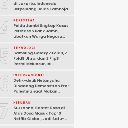
3
di Jakarta, Indonesia
Berpeluang Balas Kamboja
4
PERISTIWA
Polda Jambi Ungkap Kasus
Peretasan Bank Jambi,
Libatkan Warga Negara
Bulgaria dan Tiga
5
Tersangka Ditangkap
TEKNOLOGI
Samsung Galaxy Z Fold8, Z
Fold8 Ultra, dan Z Flip8
Resmi Meluncur, Ini
Spesifikasi Lengkapnya
6
INTERNASIONAL
Detik-detik Netanyahu
Dihadang Demonstran Pro-
Palestina saat Makan
Malam di Washington DC
7
HIBURAN
Suzzanna: Santet Dosa di
Atas Dosa Masuk Top 10
Netflix Global, Jadi Satu-
satunya Film Indonesia