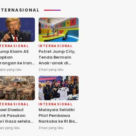
NTERNASIONAL
NTERNASIONAL
INTERNASIONAL
ump Klaim AS
Potret Jump City,
apkan
Tenda Bermain
rangan ke Iran
Anak-anak di
rbesar sejak
Tengah Perang
jam yang lalu
2 hari yang lalu
rang Dunia II
Gaza
NTERNASIONAL
INTERNASIONAL
rael Disebut
Malaysia Selidiki
rik Pasukan
Pilot Pembawa
ri Gaza setelah
Narkoba ke RI Bisa
mas Selesai
Lolos Pemeriksaan
ari yang lalu
3 hari yang lalu
rahkan Senjata
KLIA