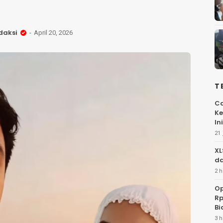
daksi
April 20, 2026
T
Ca
Ke
Ini
21 
XL
da
2 h
Op
Rp
Bi
3 h