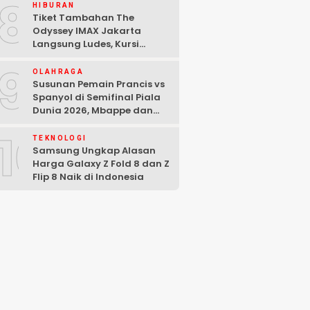
8
HIBURAN
Tiket Tambahan The
Odyssey IMAX Jakarta
Langsung Ludes, Kursi
Tersisa di Baris Depan
9
OLAHRAGA
Susunan Pemain Prancis vs
Spanyol di Semifinal Piala
Dunia 2026, Mbappe dan
Yamal Starter
10
TEKNOLOGI
Samsung Ungkap Alasan
Harga Galaxy Z Fold 8 dan Z
Flip 8 Naik di Indonesia