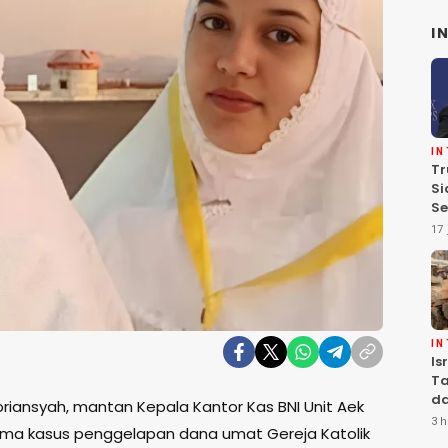
I
I
Tr
Si
Se
Te
17 
Pe
I
Is
Ta
da
riansyah, mantan Kepala Kantor Kas BNI Unit Aek
Ha
3 h
tama kasus penggelapan dana umat Gereja Katolik
Se