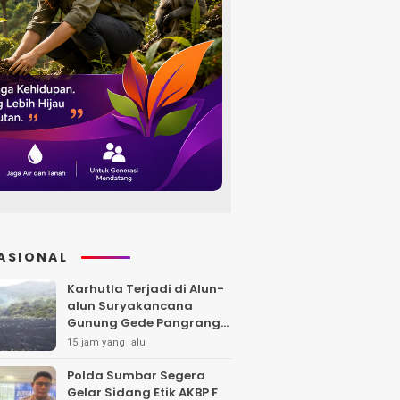
ASIONAL
Karhutla Terjadi di Alun-
alun Suryakancana
Gunung Gede Pangrango,
Api Berhasil Dipadamka
15 jam yang lalu
Polda Sumbar Segera
Gelar Sidang Etik AKBP F