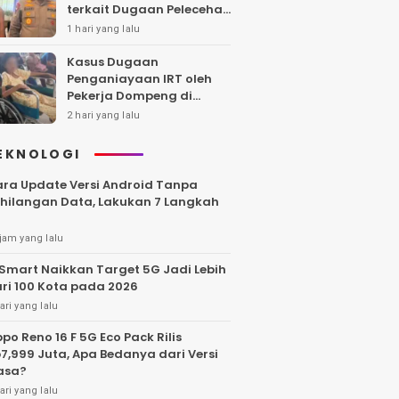
terkait Dugaan Pelecehan
Polwan
1 hari yang lalu
Kasus Dugaan
Penganiayaan IRT oleh
Pekerja Dompeng di
Batanghari Jalan 7 Bulan,
2 hari yang lalu
Keluarga Minta
Kepastian Hukum
EKNOLOGI
ra Update Versi Android Tanpa
hilangan Data, Lakukan 7 Langkah
jam yang lalu
Smart Naikkan Target 5G Jadi Lebih
ri 100 Kota pada 2026
ari yang lalu
po Reno 16 F 5G Eco Pack Rilis
7,999 Juta, Apa Bedanya dari Versi
asa?
ari yang lalu