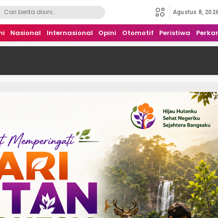
Agustus 8, 202
mi
Nasional
Internasional
Opini
Otomotif
Peristiwa
Perka