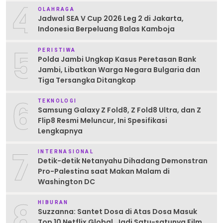
4
OLAHRAGA
Jadwal SEA V Cup 2026 Leg 2 di Jakarta,
Indonesia Berpeluang Balas Kamboja
5
PERISTIWA
Polda Jambi Ungkap Kasus Peretasan Bank
Jambi, Libatkan Warga Negara Bulgaria dan
Tiga Tersangka Ditangkap
6
TEKNOLOGI
Samsung Galaxy Z Fold8, Z Fold8 Ultra, dan Z
Flip8 Resmi Meluncur, Ini Spesifikasi
Lengkapnya
7
INTERNASIONAL
Detik-detik Netanyahu Dihadang Demonstran
Pro-Palestina saat Makan Malam di
Washington DC
8
HIBURAN
Suzzanna: Santet Dosa di Atas Dosa Masuk
Top 10 Netflix Global, Jadi Satu-satunya Film