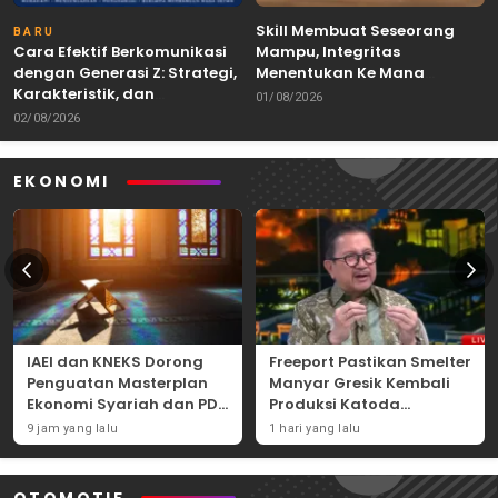
Skill Membuat Seseorang
BARU
Cara Efektif Berkomunikasi
Mampu, Integritas
dengan Generasi Z: Strategi,
Menentukan Ke Mana
Karakteristik, dan
Kemampuan Itu Dibawa
01/08/2026
Tantangannya
02/08/2026
EKONOMI
IAEI dan KNEKS Dorong
Freeport Pastikan Smelter
Penguatan Masterplan
Manyar Gresik Kembali
Ekonomi Syariah dan PDB
Produksi Katoda
Syariah Indonesia
Tembaga Mulai
9 jam yang lalu
1 hari yang lalu
September 2026
OTOMOTIF