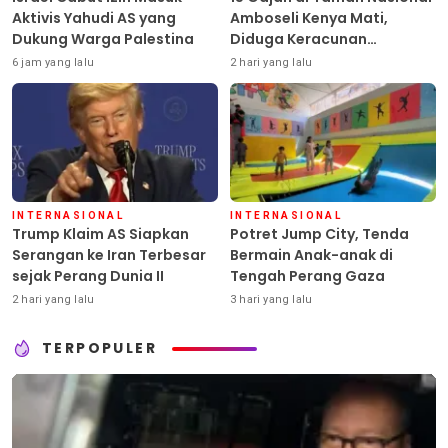
Aktivis Yahudi AS yang
Amboseli Kenya Mati,
Dukung Warga Palestina
Diduga Keracunan
Pestisida
6 jam yang lalu
2 hari yang lalu
INTERNASIONAL
INTERNASIONAL
Trump Klaim AS Siapkan
Potret Jump City, Tenda
Serangan ke Iran Terbesar
Bermain Anak-anak di
sejak Perang Dunia II
Tengah Perang Gaza
2 hari yang lalu
3 hari yang lalu
TERPOPULER