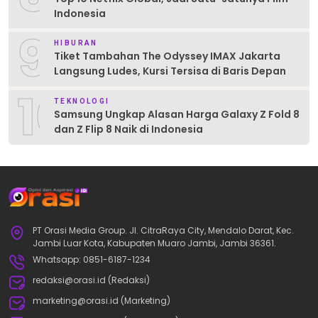
Indonesia
9
HIBURAN
Tiket Tambahan The Odyssey IMAX Jakarta
Langsung Ludes, Kursi Tersisa di Baris Depan
10
TEKNOLOGI
Samsung Ungkap Alasan Harga Galaxy Z Fold 8
dan Z Flip 8 Naik di Indonesia
PT Orasi Media Group. Jl. CitraRaya City, Mendalo Darat, Kec.
Jambi Luar Kota, Kabupaten Muaro Jambi, Jambi 36361.
Whatsapp: 0851-6187-1234
redaksi@orasi.id (Redaksi)
marketing@orasi.id (Marketing)