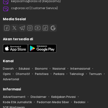
kerjasama@orasi.id (Kerjasama)
cs@orasi.id (Customer Service)
Media Sosial
Akan tersedia di
Kanal
Daerah
Edukasi
Ekonomi
Nasional
Internasional
Opini
Otomotif
Peristiwa
Perkara
Teknologi
Temuan
Advertorial
Informasi
Advertisement
Disclaimer
Kebijakan Privasi
Kode Etik Jurnalistik
Pedoman Media Siber
Redaksi
SOP Wartawan