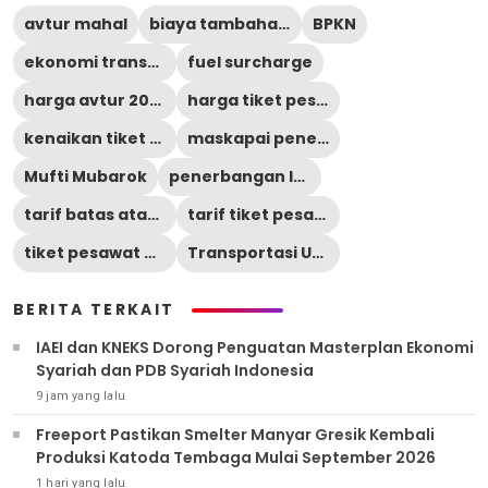
avtur mahal
biaya tambahan tiket pesawat
BPKN
ekonomi transportasi
fuel surcharge
harga avtur 2026
harga tiket pesawat
kenaikan tiket pesawat
maskapai penerbangan
Mufti Mubarok
penerbangan Indonesia
tarif batas atas pesawat
tarif tiket pesawat
tiket pesawat domestik
Transportasi Udara Indonesia
BERITA TERKAIT
IAEI dan KNEKS Dorong Penguatan Masterplan Ekonomi
Syariah dan PDB Syariah Indonesia
9 jam yang lalu
Freeport Pastikan Smelter Manyar Gresik Kembali
Produksi Katoda Tembaga Mulai September 2026
1 hari yang lalu