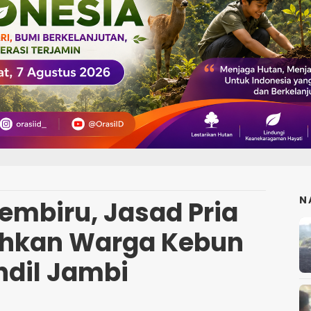
N
embiru, Jasad Pria
ohkan Warga Kebun
ndil Jambi