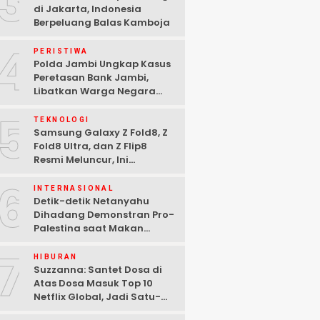
3
di Jakarta, Indonesia
Berpeluang Balas Kamboja
4
PERISTIWA
Polda Jambi Ungkap Kasus
Peretasan Bank Jambi,
Libatkan Warga Negara
Bulgaria dan Tiga
5
Tersangka Ditangkap
TEKNOLOGI
Samsung Galaxy Z Fold8, Z
Fold8 Ultra, dan Z Flip8
Resmi Meluncur, Ini
Spesifikasi Lengkapnya
6
INTERNASIONAL
Detik-detik Netanyahu
Dihadang Demonstran Pro-
Palestina saat Makan
Malam di Washington DC
7
HIBURAN
Suzzanna: Santet Dosa di
Atas Dosa Masuk Top 10
Netflix Global, Jadi Satu-
satunya Film Indonesia