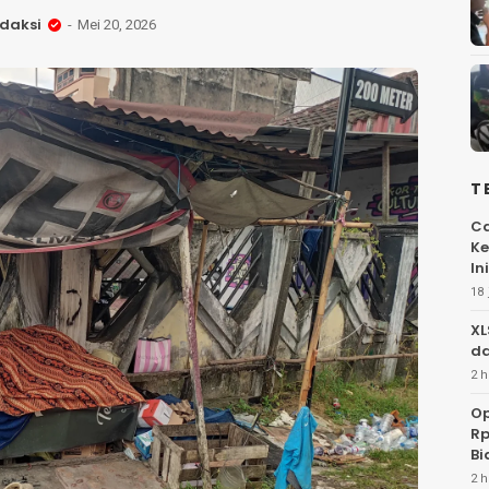
daksi
Mei 20, 2026
T
Ca
Ke
Ini
18 
XL
da
2 h
Op
Rp
Bi
2 h