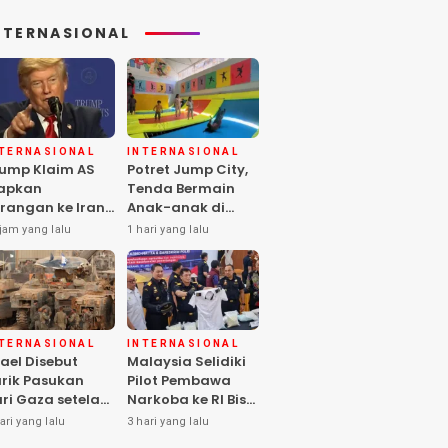
NTERNASIONAL
NTERNASIONAL
INTERNASIONAL
ump Klaim AS
Potret Jump City,
apkan
Tenda Bermain
rangan ke Iran
Anak-anak di
rbesar sejak
Tengah Perang
jam yang lalu
1 hari yang lalu
rang Dunia II
Gaza
NTERNASIONAL
INTERNASIONAL
rael Disebut
Malaysia Selidiki
rik Pasukan
Pilot Pembawa
ri Gaza setelah
Narkoba ke RI Bisa
mas Selesai
Lolos Pemeriksaan
ari yang lalu
3 hari yang lalu
rahkan Senjata
KLIA