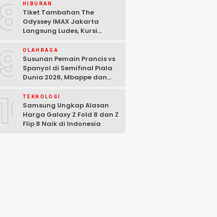
8
HIBURAN
Tiket Tambahan The
Odyssey IMAX Jakarta
Langsung Ludes, Kursi
Tersisa di Baris Depan
9
OLAHRAGA
Susunan Pemain Prancis vs
Spanyol di Semifinal Piala
Dunia 2026, Mbappe dan
Yamal Starter
10
TEKNOLOGI
Samsung Ungkap Alasan
Harga Galaxy Z Fold 8 dan Z
Flip 8 Naik di Indonesia