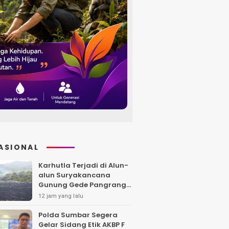
ASIONAL
Karhutla Terjadi di Alun-
alun Suryakancana
Gunung Gede Pangrango,
Api Berhasil Dipadamka
12 jam yang lalu
Polda Sumbar Segera
Gelar Sidang Etik AKBP F