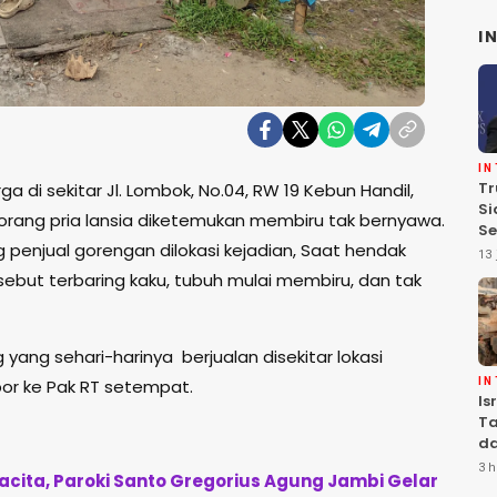
I
I
Tr
di sekitar Jl. Lombok, No.04, RW 19 Kebun Handil,
Si
eorang pria lansia diketemukan membiru tak bernyawa.
Se
g penjual gorengan dilokasi kejadian, Saat hendak
Te
13 
Pe
ersebut terbaring kaku, tubuh mulai membiru, dan tak
yang sehari-harinya berjualan disekitar lokasi
or ke Pak RT setempat.
I
Is
Ta
da
Ha
3 h
ita, Paroki Santo Gregorius Agung Jambi Gelar
Se