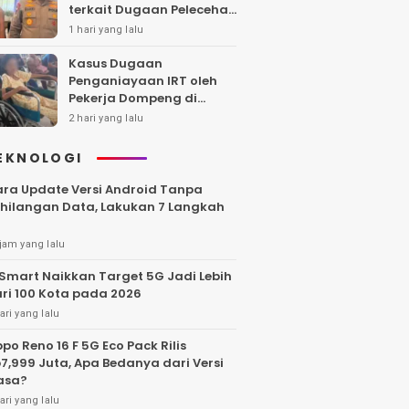
terkait Dugaan Pelecehan
Polwan
1 hari yang lalu
Kasus Dugaan
Penganiayaan IRT oleh
Pekerja Dompeng di
Batanghari Jalan 7 Bulan,
2 hari yang lalu
Keluarga Minta
Kepastian Hukum
EKNOLOGI
ra Update Versi Android Tanpa
hilangan Data, Lakukan 7 Langkah
jam yang lalu
Smart Naikkan Target 5G Jadi Lebih
ri 100 Kota pada 2026
ari yang lalu
po Reno 16 F 5G Eco Pack Rilis
7,999 Juta, Apa Bedanya dari Versi
asa?
ari yang lalu