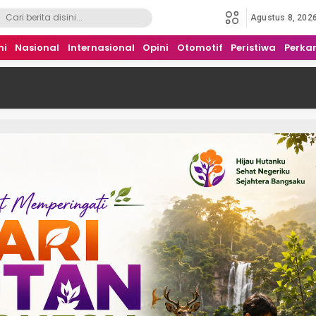
Agustus 8, 202
mi
Nasional
Internasional
Opini
Otomotif
Peristiwa
Perka