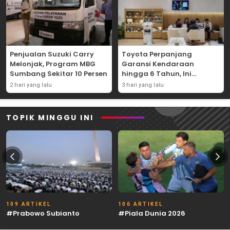
Penjualan Suzuki Carry
Toyota Perpanjang
Melonjak, Program MBG
Garansi Kendaraan
Sumbang Sekitar 10 Persen
hingga 6 Tahun, Ini
Syaratnya
2 hari yang lalu
3 hari yang lalu
TOPIK MINGGU INI
109 ARTIKEL
106 ARTIKEL
#Prabowo Subianto
#Piala Dunia 2026