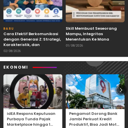
Skill Membuat Seseorang
BARU
Cara Efektif Berkomunikasi
Mampu, Integritas
dengan Generasi Z: Strategi,
Menentukan Ke Mana
Karakteristik, dan
Kemampuan Itu Dibawa
01/08/2026
Tantangannya
02/08/2026
EKONOMI
idEA Respons Keputusan
Pengamat Dorong Bank
Purbaya Tunda Pajak
Jambi Perkuat Kredit
Marketplace hingga 1
Produktif, Bisa Jadi Motor