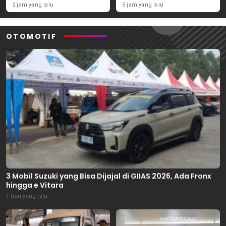
November 2026
Ekonomi Daerah
2 jam yang lalu
5 jam yang lalu
OTOMOTIF
3 Mobil Suzuki yang Bisa Dijajal di GIIAS 2026, Ada Fronx
hingga e Vitara
1 hari yang lalu