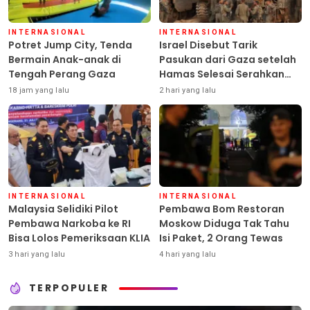
INTERNASIONAL
INTERNASIONAL
Potret Jump City, Tenda
Israel Disebut Tarik
Bermain Anak-anak di
Pasukan dari Gaza setelah
Tengah Perang Gaza
Hamas Selesai Serahkan
Senjata
18 jam yang lalu
2 hari yang lalu
INTERNASIONAL
INTERNASIONAL
Malaysia Selidiki Pilot
Pembawa Bom Restoran
Pembawa Narkoba ke RI
Moskow Diduga Tak Tahu
Bisa Lolos Pemeriksaan KLIA
Isi Paket, 2 Orang Tewas
3 hari yang lalu
4 hari yang lalu
TERPOPULER