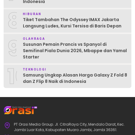
Indonesia
8
HIBURAN
Tiket Tambahan The Odyssey IMAX Jakarta
Langsung Ludes, Kursi Tersisa di Baris Depan
9
OLAHRAGA
Susunan Pemain Prancis vs Spanyol di
Semifinal Piala Dunia 2026, Mbappe dan Yamal
Starter
10
TEKNOLOGI
Samsung Ungkap Alasan Harga Galaxy Z Fold 8
dan Z Flip 8 Naik di Indonesia
PT Orasi Media Group. Jl. CitraRaya City, Mendalo Darat, Kec.
Jambi Luar Kota, Kabupaten Muaro Jambi, Jambi 36361.