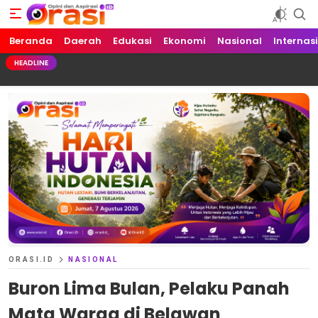
Beranda
Orasi.ID
Opini dan Aspirasi!
Daerah
Edukasi
Ekonomi
Nasional
Internas
HEADLINE
ORASI.ID
NASIONAL
Buron Lima Bulan, Pelaku Panah
Mata Warga di Belawan