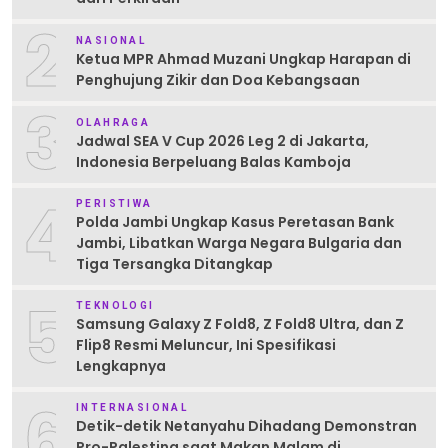
2
NASIONAL
Ketua MPR Ahmad Muzani Ungkap Harapan di
Penghujung Zikir dan Doa Kebangsaan
3
OLAHRAGA
Jadwal SEA V Cup 2026 Leg 2 di Jakarta,
Indonesia Berpeluang Balas Kamboja
4
PERISTIWA
Polda Jambi Ungkap Kasus Peretasan Bank
Jambi, Libatkan Warga Negara Bulgaria dan
Tiga Tersangka Ditangkap
5
TEKNOLOGI
Samsung Galaxy Z Fold8, Z Fold8 Ultra, dan Z
Flip8 Resmi Meluncur, Ini Spesifikasi
Lengkapnya
6
INTERNASIONAL
Detik-detik Netanyahu Dihadang Demonstran
Pro-Palestina saat Makan Malam di