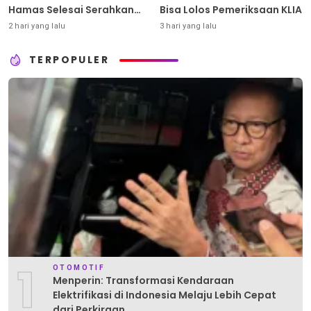
Hamas Selesai Serahkan
Bisa Lolos Pemeriksaan KLIA
Senjata
2 hari yang lalu
3 hari yang lalu
TERPOPULER
1
OTOMOTIF
Menperin: Transformasi Kendaraan
Elektrifikasi di Indonesia Melaju Lebih Cepat
dari Perkiraan