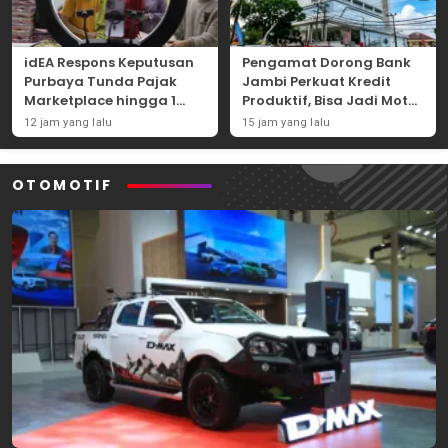
idEA Respons Keputusan
Pengamat Dorong Bank
Purbaya Tunda Pajak
Jambi Perkuat Kredit
Marketplace hingga 1
Produktif, Bisa Jadi Motor
November 2026
Ekonomi Daerah
12 jam yang lalu
15 jam yang lalu
OTOMOTIF