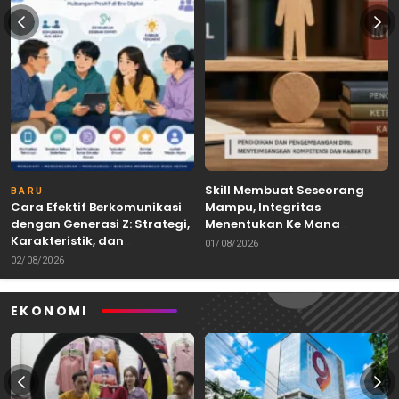
Skill Membuat Seseorang
BARU
Cara Efektif Berkomunikasi
Mampu, Integritas
dengan Generasi Z: Strategi,
Menentukan Ke Mana
Karakteristik, dan
Kemampuan Itu Dibawa
01/08/2026
Tantangannya
02/08/2026
EKONOMI