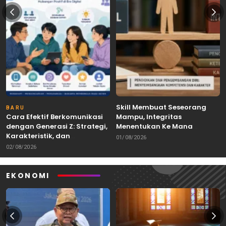
Skill Membuat Seseorang
BARU
Cara Efektif Berkomunikasi
Mampu, Integritas
dengan Generasi Z: Strategi,
Menentukan Ke Mana
Karakteristik, dan
Kemampuan Itu Dibawa
01/08/2026
Tantangannya
02/08/2026
EKONOMI