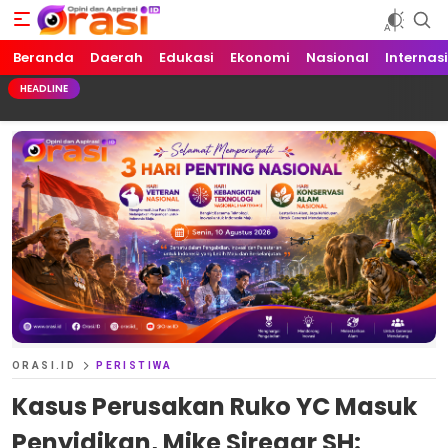
Beranda
Orasi.ID
Opini dan Aspirasi!
Daerah
Edukasi
Ekonomi
Nasional
Internas
HEADLINE
ORASI.ID
PERISTIWA
Kasus Perusakan Ruko YC Masuk
Penyidikan, Mike Siregar SH: