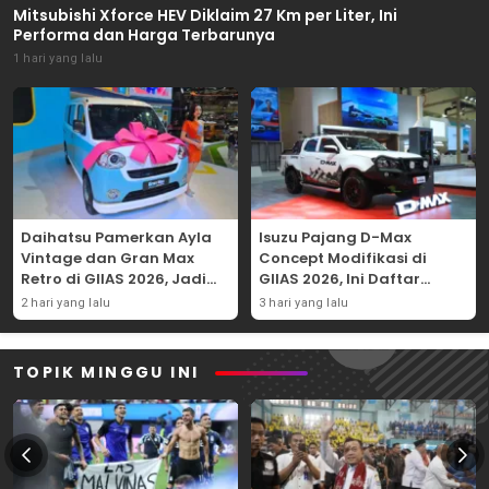
Mitsubishi Xforce HEV Diklaim 27 Km per Liter, Ini
Performa dan Harga Terbarunya
1 hari yang lalu
Daihatsu Pamerkan Ayla
Isuzu Pajang D-Max
Vintage dan Gran Max
Concept Modifikasi di
Retro di GIIAS 2026, Jadi
GIIAS 2026, Ini Daftar
Hadiah Undian
Ubahannya
2 hari yang lalu
3 hari yang lalu
TOPIK MINGGU INI