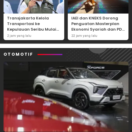
Transjakarta Kelola
IAEI dan KNEKS Dorong
Transportasi ke
Penguatan Masterplan
Kepulauan Seribu Mulai
Ekonomi Syariah dan PDB
2027, Pramono: Lebih
Syariah Indonesia
2 jam yang lalu
22 jam yang lalu
Mudah dan Efisien
OTOMOTIF