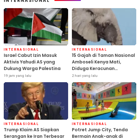
INTERNASIONAL
INTERNASIONAL
INTERNASIONAL
Israel Cabut Izin Masuk
15 Gajah di Taman Nasional
Aktivis Yahudi AS yang
Amboseli Kenya Mati,
Dukung Warga Palestina
Diduga Keracunan
Pestisida
19 jam yang lalu
2 hari yang lalu
INTERNASIONAL
INTERNASIONAL
Trump Klaim AS Siapkan
Potret Jump City, Tenda
Serangan ke Iran Terbesar
Bermain Anak-anak di