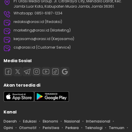
PT Orasi Media Group. Jl. CitraRaya City, Mendalo Darat, Kec.
Jambi Luar Kota, Kabupaten Muaro Jambi, Jambi 36361.
Whatsapp: 0851-6187-1234
redaksi@orasi.id (Redaksi)
marketing@orasi.id (Marketing)
kerjasama@orasi.id (Kerjasama)
cs@orasi.id (Customer Service)
Media Sosial
Akan tersedia di
Kanal
Daerah
Edukasi
Ekonomi
Nasional
Internasional
Opini
Otomotif
Peristiwa
Perkara
Teknologi
Temuan