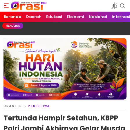
Beranda
Orasi.ID
Opini dan Aspirasi!
Daerah
Edukasi
Ekonomi
Nasional
Internas
HEADLINE
ORASI.ID
PERISTIWA
Tertunda Hampir Setahun, KBPP
Polri Jambi Akhirnya Gelar Musda