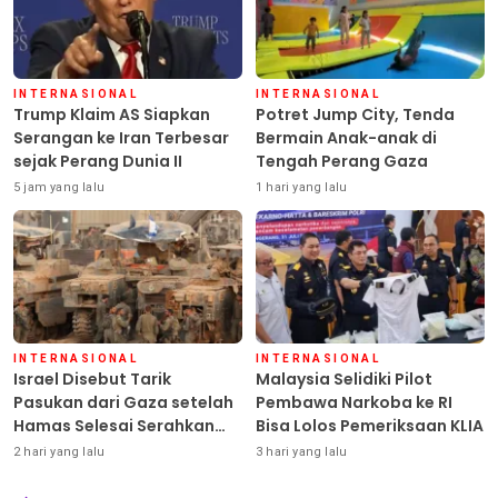
INTERNASIONAL
INTERNASIONAL
Trump Klaim AS Siapkan
Potret Jump City, Tenda
Serangan ke Iran Terbesar
Bermain Anak-anak di
sejak Perang Dunia II
Tengah Perang Gaza
5 jam yang lalu
1 hari yang lalu
INTERNASIONAL
INTERNASIONAL
Israel Disebut Tarik
Malaysia Selidiki Pilot
Pasukan dari Gaza setelah
Pembawa Narkoba ke RI
Hamas Selesai Serahkan
Bisa Lolos Pemeriksaan KLIA
Senjata
2 hari yang lalu
3 hari yang lalu