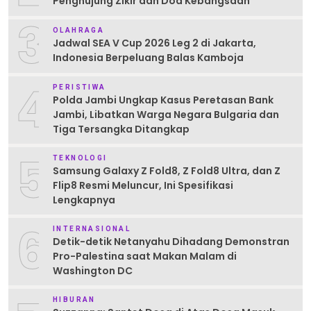
Penghujung Zikir dan Doa Kebangsaan
3
OLAHRAGA
Jadwal SEA V Cup 2026 Leg 2 di Jakarta,
Indonesia Berpeluang Balas Kamboja
4
PERISTIWA
Polda Jambi Ungkap Kasus Peretasan Bank
Jambi, Libatkan Warga Negara Bulgaria dan
Tiga Tersangka Ditangkap
5
TEKNOLOGI
Samsung Galaxy Z Fold8, Z Fold8 Ultra, dan Z
Flip8 Resmi Meluncur, Ini Spesifikasi
Lengkapnya
6
INTERNASIONAL
Detik-detik Netanyahu Dihadang Demonstran
Pro-Palestina saat Makan Malam di
Washington DC
HIBURAN