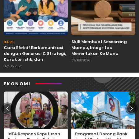
Skill Membuat Seseorang
BARU
Cara Efektif Berkomunikasi
Mampu, Integritas
dengan Generasi Z: Strategi,
Menentukan Ke Mana
Karakteristik, dan
Kemampuan Itu Dibawa
01/08/2026
Tantangannya
02/08/2026
EKONOMI
idEA Respons Keputusan
Pengamat Dorong Bank