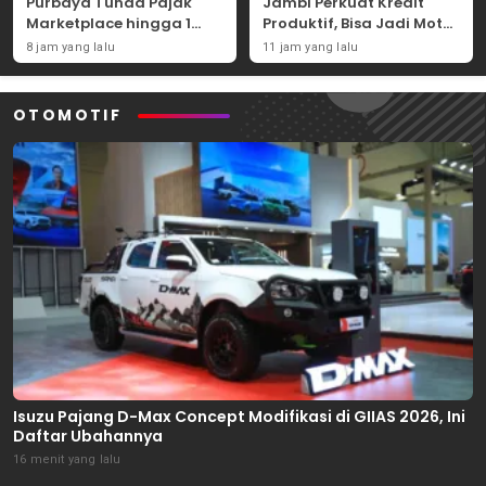
Purbaya Tunda Pajak
Jambi Perkuat Kredit
Marketplace hingga 1
Produktif, Bisa Jadi Motor
November 2026
Ekonomi Daerah
8 jam yang lalu
11 jam yang lalu
OTOMOTIF
Isuzu Pajang D-Max Concept Modifikasi di GIIAS 2026, Ini
Daftar Ubahannya
16 menit yang lalu