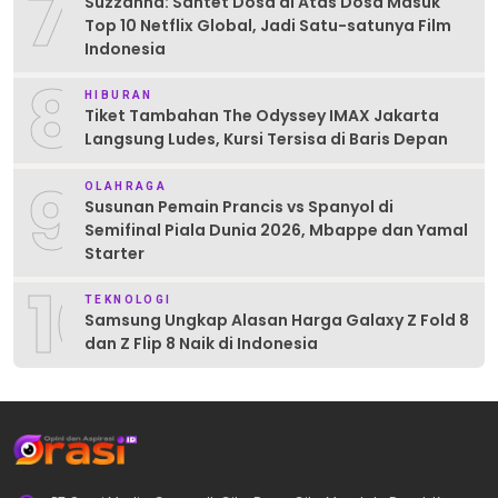
7
Suzzanna: Santet Dosa di Atas Dosa Masuk
Top 10 Netflix Global, Jadi Satu-satunya Film
Indonesia
8
HIBURAN
Tiket Tambahan The Odyssey IMAX Jakarta
Langsung Ludes, Kursi Tersisa di Baris Depan
9
OLAHRAGA
Susunan Pemain Prancis vs Spanyol di
Semifinal Piala Dunia 2026, Mbappe dan Yamal
Starter
10
TEKNOLOGI
Samsung Ungkap Alasan Harga Galaxy Z Fold 8
dan Z Flip 8 Naik di Indonesia