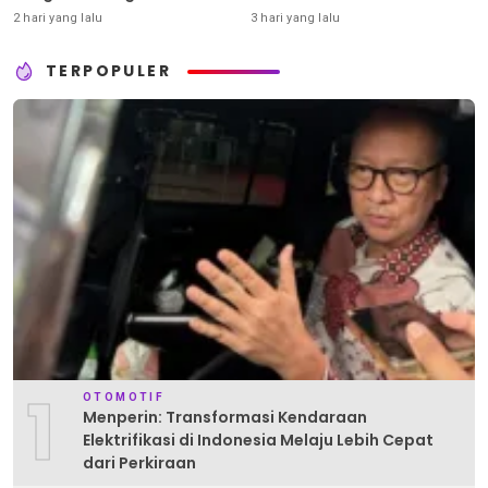
Senjata
2 hari yang lalu
3 hari yang lalu
TERPOPULER
1
OTOMOTIF
Menperin: Transformasi Kendaraan
Elektrifikasi di Indonesia Melaju Lebih Cepat
dari Perkiraan