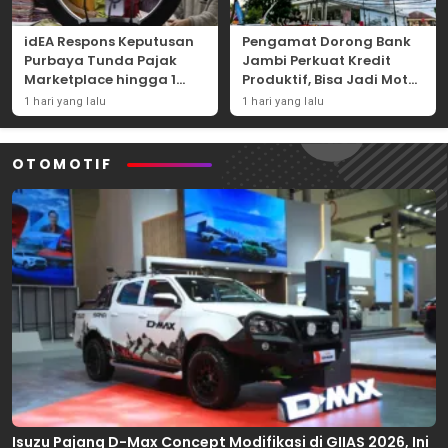
idEA Respons Keputusan
Pengamat Dorong Bank
Purbaya Tunda Pajak
Jambi Perkuat Kredit
Marketplace hingga 1
Produktif, Bisa Jadi Motor
November 2026
Ekonomi Daerah
1 hari yang lalu
1 hari yang lalu
OTOMOTIF
Isuzu Pajang D-Max Concept Modifikasi di GIIAS 2026, Ini