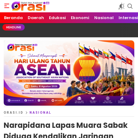
Beranda
Orasi.ID
Opini dan Aspirasi!
Daerah
Edukasi
Ekonomi
Nasional
Internas
HEADLINE
ORASI.ID
NASIONAL
Narapidana Lapas Muara Sabak
Diduga Kendalikan Jaringan