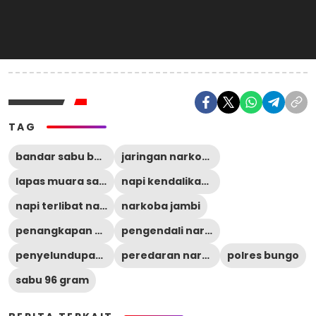
TAG
bandar sabu bungo
jaringan narkoba
lapas muara sabak
napi kendalikan narkoba
napi terlibat narkoba
narkoba jambi
penangkapan narkoba Jambi
pengendali narkoba dari lapas
penyelundupan narkoba lapas
peredaran narkoba
polres bungo
sabu 96 gram