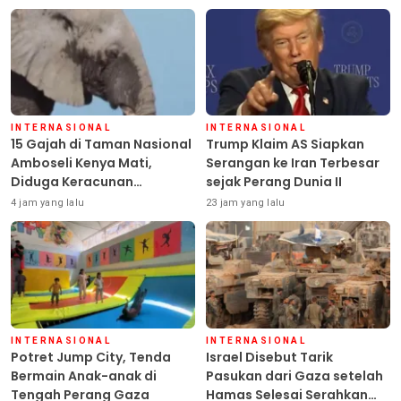
INTERNASIONAL
INTERNASIONAL
15 Gajah di Taman Nasional
Trump Klaim AS Siapkan
Amboseli Kenya Mati,
Serangan ke Iran Terbesar
Diduga Keracunan
sejak Perang Dunia II
Pestisida
4 jam yang lalu
23 jam yang lalu
INTERNASIONAL
INTERNASIONAL
Potret Jump City, Tenda
Israel Disebut Tarik
Bermain Anak-anak di
Pasukan dari Gaza setelah
Tengah Perang Gaza
Hamas Selesai Serahkan