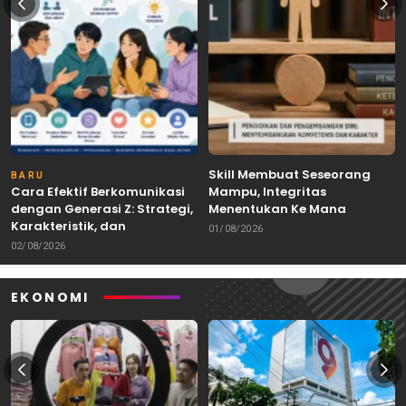
Skill Membuat Seseorang
BARU
Cara Efektif Berkomunikasi
Mampu, Integritas
dengan Generasi Z: Strategi,
Menentukan Ke Mana
Karakteristik, dan
Kemampuan Itu Dibawa
01/08/2026
Tantangannya
02/08/2026
EKONOMI