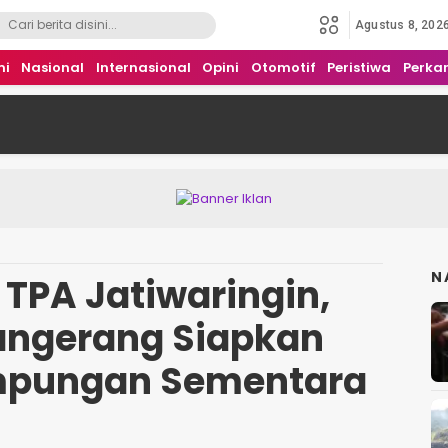
Agustus 8, 202
mi
Nasional
Internasional
Opini
Otomotif
Peristiwa
Perka
N
TPA Jatiwaringin,
ngerang Siapkan
mpungan Sementara