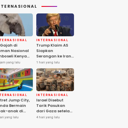
NTERNASIONAL
NTERNASIONAL
INTERNASIONAL
 Gajah di
Trump Klaim AS
man Nasional
Siapkan
boseli Kenya
Serangan ke Iran
ti, Diduga
Terbesar sejak
jam yang lalu
1 hari yang lalu
eracunan
Perang Dunia II
stisida
NTERNASIONAL
INTERNASIONAL
tret Jump City,
Israel Disebut
nda Bermain
Tarik Pasukan
ak-anak di
dari Gaza setelah
ngah Perang
Hamas Selesai
ari yang lalu
4 hari yang lalu
aza
Serahkan Senjata