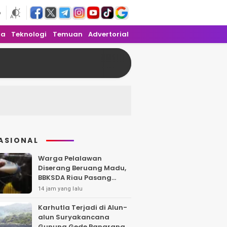
6
ra
Teknologi
Temuan
Advertorial
ASIONAL
Warga Pelalawan
Diserang Beruang Madu,
BBKSDA Riau Pasang
Kandang Jebak di Lokasi
14 jam yang lalu
Kejadian
Karhutla Terjadi di Alun-
alun Suryakancana
Gunung Gede Pangrango,