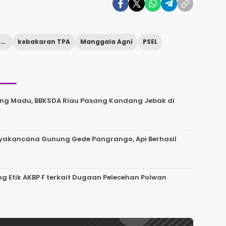
Kabupaten Tangerang
kebakaran TPA
Manggala Agni
PSEL
ng Madu, BBKSDA Riau Pasang Kandang Jebak di
uryakancana Gunung Gede Pangrango, Api Berhasil
g Etik AKBP F terkait Dugaan Pelecehan Polwan