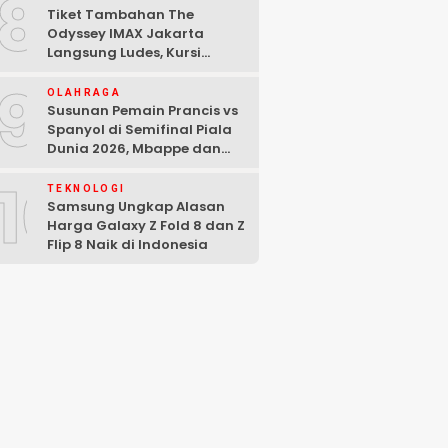
8
Tiket Tambahan The
Odyssey IMAX Jakarta
Langsung Ludes, Kursi
Tersisa di Baris Depan
9
OLAHRAGA
Susunan Pemain Prancis vs
Spanyol di Semifinal Piala
Dunia 2026, Mbappe dan
Yamal Starter
10
TEKNOLOGI
Samsung Ungkap Alasan
Harga Galaxy Z Fold 8 dan Z
Flip 8 Naik di Indonesia