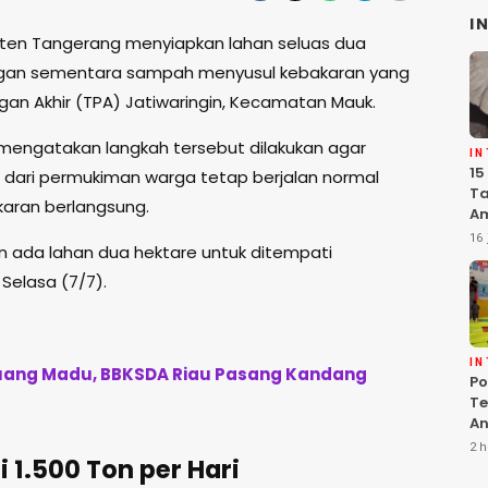
I
en Tangerang menyiapkan lahan seluas dua
ngan sementara sampah menyusul kebakaran yang
 Akhir (TPA) Jatiwaringin, Kecamatan Mauk.
mengatakan langkah tersebut dilakukan agar
I
15
ari permukiman warga tetap berjalan normal
Ta
ran berlangsung.
Am
Ma
16 
kan ada lahan dua hektare untuk ditempati
K
Pe
 Selasa (7/7).
I
uang Madu, BBKSDA Riau Pasang Kandang
Po
Te
An
Te
2 h
1.500 Ton per Hari
G