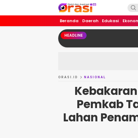
Orasi.ID
Opini dan Aspirasi!
Beranda
Daerah
Edukasi
Ekono
HEADLINE
ORASI.ID
NASIONAL
Kebakaran 
Pemkab Ta
Lahan Pena