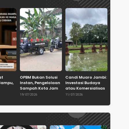
at
OPBM Bukan Solusi
Candi Muaro Jambi:
Mampu,
Instan, Pengelolaan
Investasi Budaya
Sampah Kota Jambi
atau Komersialisasi
 Ke
Tetap
Sejarah?
19/07/2026
11/07/2026
mpuan
Membutuhkan
Kolaborasi