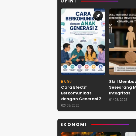
OPINI
Skill Membu
BARU
Cara Efektif
Seseorang 
Berkomunikasi
Integritas
dengan Generasi Z:
Menentukan
01/08/2026
Strategi,
Mana Kema
02/08/2026
Karakteristik, dan
Itu Dibawa
Tantangannya
EKONOMI