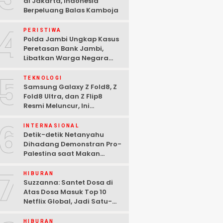
di Jakarta, Indonesia
Berpeluang Balas Kamboja
4
PERISTIWA
Polda Jambi Ungkap Kasus
Peretasan Bank Jambi,
Libatkan Warga Negara
Bulgaria dan Tiga
5
Tersangka Ditangkap
TEKNOLOGI
Samsung Galaxy Z Fold8, Z
Fold8 Ultra, dan Z Flip8
Resmi Meluncur, Ini
Spesifikasi Lengkapnya
6
INTERNASIONAL
Detik-detik Netanyahu
Dihadang Demonstran Pro-
Palestina saat Makan
Malam di Washington DC
7
HIBURAN
Suzzanna: Santet Dosa di
Atas Dosa Masuk Top 10
Netflix Global, Jadi Satu-
satunya Film Indonesia
HIBURAN