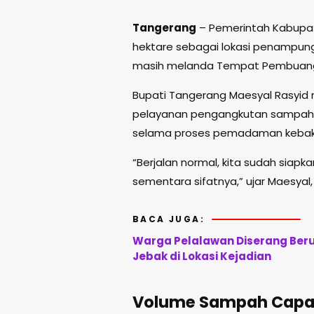
Tangerang
– Pemerintah Kabupat
hektare sebagai lokasi penampu
masih melanda Tempat Pembuangan
Bupati Tangerang Maesyal Rasyid 
pelayanan pengangkutan sampah d
selama proses pemadaman kebaka
“Berjalan normal, kita sudah siap
sementara sifatnya,” ujar Maesyal,
BACA JUGA:
Warga Pelalawan Diserang Ber
Jebak di Lokasi Kejadian
Volume Sampah Capai 