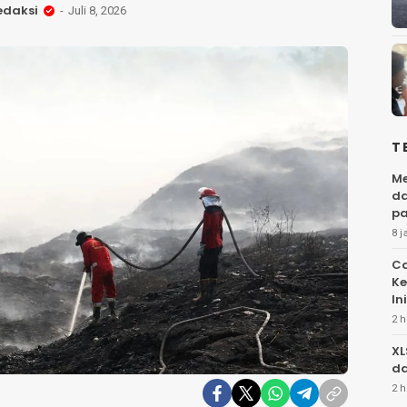
edaksi
Juli 8, 2026
T
Me
da
pa
8 j
Ca
Ke
Ini
2 h
XL
da
2 h