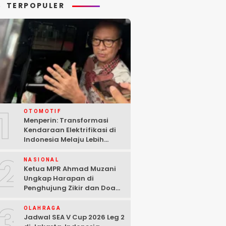
TERPOPULER
1
OTOMOTIF
Menperin: Transformasi
Kendaraan Elektrifikasi di
Indonesia Melaju Lebih
Cepat dari Perkiraan
2
NASIONAL
Ketua MPR Ahmad Muzani
Ungkap Harapan di
Penghujung Zikir dan Doa
Kebangsaan
3
OLAHRAGA
Jadwal SEA V Cup 2026 Leg 2