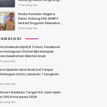
Api Berhasil Dipadamka
1 hari yang lalu
Polda Sumbar Segera
Gelar Sidang Etik AKBP F
terkait Dugaan Pelecehan
Polwan
2 hari yang lalu
EKNOLOGI
ta Didenda Rp16,8 Triliun, Facebook
n Instagram Dinilai Berdampak
da Kesehatan Mental Anak
am yang lalu
ra Update Versi Android Tanpa
hilangan Data, Lakukan 7 Langkah
ari yang lalu
Smart Naikkan Target 5G Jadi Lebih
ri 100 Kota pada 2026
ari yang lalu