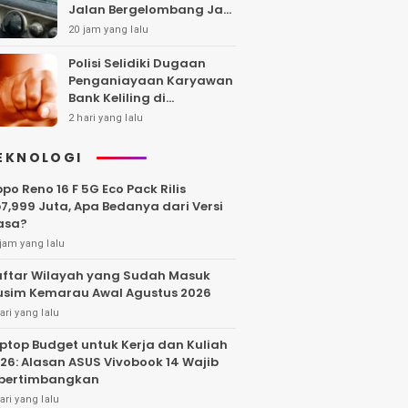
Jalan Bergelombang Jadi
Sorotan
20 jam yang lalu
Polisi Selidiki Dugaan
Penganiayaan Karyawan
Bank Keliling di
Tangerang
2 hari yang lalu
EKNOLOGI
po Reno 16 F 5G Eco Pack Rilis
7,999 Juta, Apa Bedanya dari Versi
asa?
jam yang lalu
ftar Wilayah yang Sudah Masuk
sim Kemarau Awal Agustus 2026
ari yang lalu
ptop Budget untuk Kerja dan Kuliah
26: Alasan ASUS Vivobook 14 Wajib
pertimbangkan
ari yang lalu