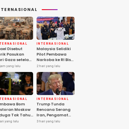
NTERNASIONAL
NTERNASIONAL
INTERNASIONAL
rael Disebut
Malaysia Selidiki
rik Pasukan
Pilot Pembawa
ri Gaza setelah
Narkoba ke RI Bisa
mas Selesai
Lolos Pemeriksaan
jam yang lalu
2 hari yang lalu
rahkan Senjata
KLIA
NTERNASIONAL
INTERNASIONAL
embawa Bom
Trump Tunda
storan Moskow
Rencana Serang
duga Tak Tahu
Iran, Pengamat
i Paket, 2 Orang
Soroti Risiko
ari yang lalu
3 hari yang lalu
ewas
Konflik Meluas