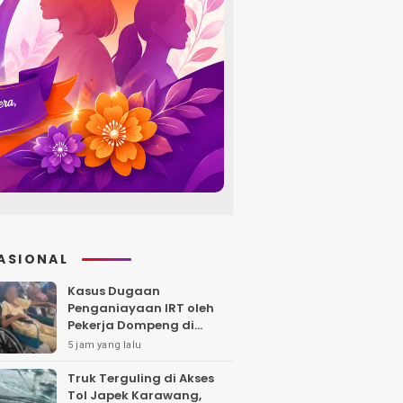
ASIONAL
Kasus Dugaan
Penganiayaan IRT oleh
Pekerja Dompeng di
Batanghari Jalan 7 Bulan,
5 jam yang lalu
Keluarga Minta
Kepastian Hukum
Truk Terguling di Akses
Tol Japek Karawang,