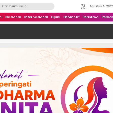
Agustus 6, 202
mi
Nasional
Internasional
Opini
Otomotif
Peristiwa
Perka