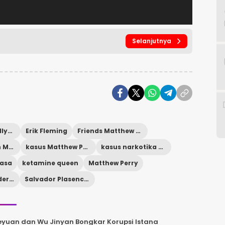
Selanjutnya
berita artis Hollywood
Erik Fleming
Friends Matthew Perry
kasus ketamin Matthew Perry
kasus Matthew Perry
kasus narkotika Hollywood
asa
ketamine queen
Matthew Perry
pengadilan federal AS
Salvador Plasencia
heyuan dan Wu Jinyan Bongkar Korupsi Istana