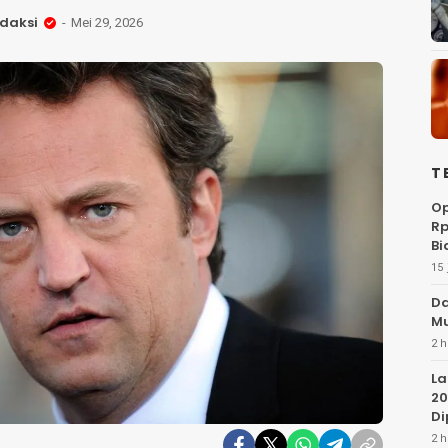
daksi
Mei 29, 2026
T
Op
Rp
Bi
15 
Da
Mu
2 h
La
20
Di
2 h