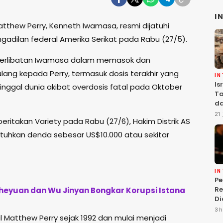
I
atthew Perry, Kenneth Iwamasa, resmi dijatuhi
gadilan federal Amerika Serikat pada Rabu (27/5).
keterlibatan Iwamasa dalam memasok dan
ang kepada Perry, termasuk dosis terakhir yang
I
Is
ggal dunia akibat overdosis fatal pada Oktober
Ta
da
Ha
21 
beritakan Variety pada Rabu (27/6), Hakim Distrik AS
Se
atuhkan denda sebesar US$10.000 atau sekitar
I
P
Re
 Zheyuan dan Wu Jinyan Bongkar Korupsi Istana
Di
Is
3 h
 Matthew Perry sejak 1992 dan mulai menjadi
T