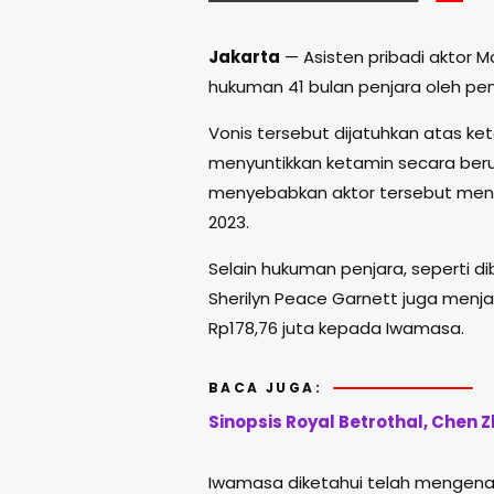
Jakarta
— Asisten pribadi aktor M
hukuman 41 bulan penjara oleh pen
Vonis tersebut dijatuhkan atas 
menyuntikkan ketamin secara berul
menyebabkan aktor tersebut menin
2023.
Selain hukuman penjara, seperti di
Sherilyn Peace Garnett juga menj
Rp178,76 juta kepada Iwamasa.
BACA JUGA:
Sinopsis Royal Betrothal, Chen
Iwamasa diketahui telah mengenal