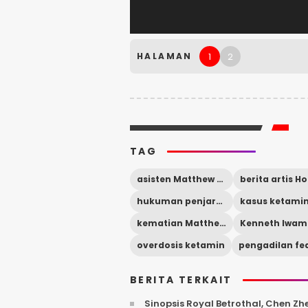
1
2
HALAMAN
TAG
asisten Matthew Perry
hukuman penjara Kenneth Iwamasa
kematian Matthew Perry
Kenneth Iwam
overdosis ketamin
BERITA TERKAIT
Sinopsis Royal Betrothal, Chen Z