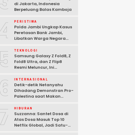
3
di Jakarta, Indonesia
Berpeluang Balas Kamboja
4
PERISTIWA
Polda Jambi Ungkap Kasus
Peretasan Bank Jambi,
Libatkan Warga Negara
Bulgaria dan Tiga
5
Tersangka Ditangkap
TEKNOLOGI
Samsung Galaxy Z Fold8, Z
Fold8 Ultra, dan Z Flip8
Resmi Meluncur, Ini
Spesifikasi Lengkapnya
6
INTERNASIONAL
Detik-detik Netanyahu
Dihadang Demonstran Pro-
Palestina saat Makan
Malam di Washington DC
7
HIBURAN
Suzzanna: Santet Dosa di
Atas Dosa Masuk Top 10
Netflix Global, Jadi Satu-
satunya Film Indonesia