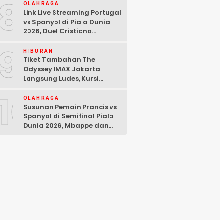
8
OLAHRAGA
Link Live Streaming Portugal
vs Spanyol di Piala Dunia
2026, Duel Cristiano
Ronaldo dan Lamine Yamal
9
HIBURAN
Tiket Tambahan The
Odyssey IMAX Jakarta
Langsung Ludes, Kursi
Tersisa di Baris Depan
10
OLAHRAGA
Susunan Pemain Prancis vs
Spanyol di Semifinal Piala
Dunia 2026, Mbappe dan
Yamal Starter