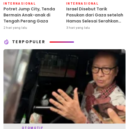
INTERNASIONAL
INTERNASIONAL
Potret Jump City, Tenda
Israel Disebut Tarik
Bermain Anak-anak di
Pasukan dari Gaza setelah
Tengah Perang Gaza
Hamas Selesai Serahkan
Senjata
2 hari yang lalu
3 hari yang lalu
TERPOPULER
OTOMOTIF