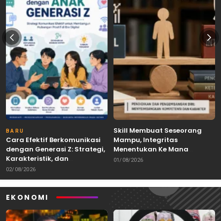
Skill Membuat Seseorang
BARU
Cara Efektif Berkomunikasi
Mampu, Integritas
dengan Generasi Z: Strategi,
Menentukan Ke Mana
Karakteristik, dan
Kemampuan Itu Dibawa
01/08/2026
Tantangannya
02/08/2026
EKONOMI