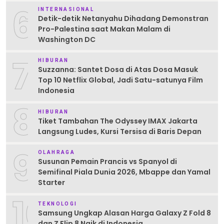
6
INTERNASIONAL
Detik-detik Netanyahu Dihadang Demonstran
Pro-Palestina saat Makan Malam di
Washington DC
7
HIBURAN
Suzzanna: Santet Dosa di Atas Dosa Masuk
Top 10 Netflix Global, Jadi Satu-satunya Film
Indonesia
8
HIBURAN
Tiket Tambahan The Odyssey IMAX Jakarta
Langsung Ludes, Kursi Tersisa di Baris Depan
9
OLAHRAGA
Susunan Pemain Prancis vs Spanyol di
Semifinal Piala Dunia 2026, Mbappe dan Yamal
Starter
10
TEKNOLOGI
Samsung Ungkap Alasan Harga Galaxy Z Fold 8
dan Z Flip 8 Naik di Indonesia