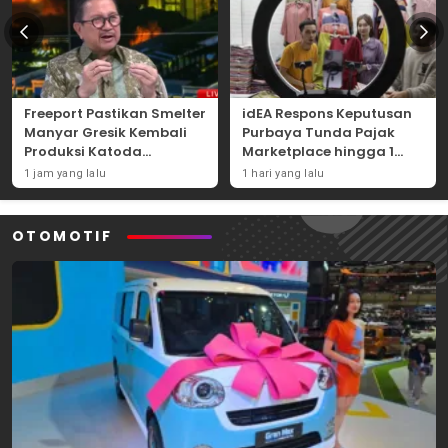
Freeport Pastikan Smelter
idEA Respons Keputusan
Manyar Gresik Kembali
Purbaya Tunda Pajak
Produksi Katoda
Marketplace hingga 1
Tembaga Mulai
November 2026
1 jam yang lalu
1 hari yang lalu
September 2026
OTOMOTIF