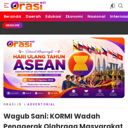
Beranda
Orasi.ID
Opini dan Aspirasi!
Daerah
Edukasi
Ekonomi
Nasional
Internas
HEADLINE
ORASI.ID
ADVERTORIAL
Wagub Sani: KORMI Wadah
Penggerak Olahraga Masyarakat