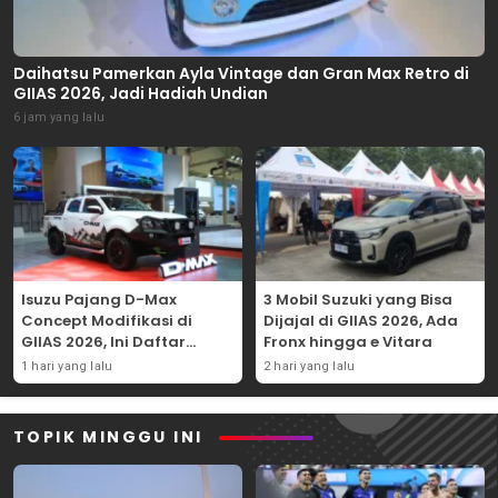
Daihatsu Pamerkan Ayla Vintage dan Gran Max Retro di
GIIAS 2026, Jadi Hadiah Undian
6 jam yang lalu
Isuzu Pajang D-Max
3 Mobil Suzuki yang Bisa
Concept Modifikasi di
Dijajal di GIIAS 2026, Ada
GIIAS 2026, Ini Daftar
Fronx hingga e Vitara
Ubahannya
1 hari yang lalu
2 hari yang lalu
TOPIK MINGGU INI