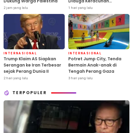
Dukung Warga Palestina
Diduga Keracunan
Pestisida
2 jam yang lalu
1 hari yang lalu
INTERNASIONAL
INTERNASIONAL
Trump Klaim AS Siapkan
Potret Jump City, Tenda
Serangan ke Iran Terbesar
Bermain Anak-anak di
sejak Perang Dunia II
Tengah Perang Gaza
2 hari yang lalu
3 hari yang lalu
TERPOPULER