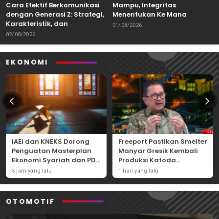
Cara Efektif Berkomunikasi
Mampu, Integritas
dengan Generasi Z: Strategi,
Menentukan Ke Mana
Karakteristik, dan
Kemampuan Itu Dibawa
01/08/2026
Tantangannya
02/08/2026
EKONOMI
IAEI dan KNEKS Dorong
Freeport Pastikan Smelter
Penguatan Masterplan
Manyar Gresik Kembali
Ekonomi Syariah dan PDB
Produksi Katoda
Syariah Indonesia
Tembaga Mulai
5 jam yang lalu
1 hari yang lalu
September 2026
OTOMOTIF