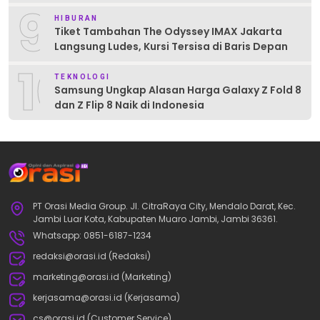
9
HIBURAN
Tiket Tambahan The Odyssey IMAX Jakarta
Langsung Ludes, Kursi Tersisa di Baris Depan
10
TEKNOLOGI
Samsung Ungkap Alasan Harga Galaxy Z Fold 8
dan Z Flip 8 Naik di Indonesia
PT Orasi Media Group. Jl. CitraRaya City, Mendalo Darat, Kec.
Jambi Luar Kota, Kabupaten Muaro Jambi, Jambi 36361.
Whatsapp: 0851-6187-1234
redaksi@orasi.id (Redaksi)
marketing@orasi.id (Marketing)
kerjasama@orasi.id (Kerjasama)
cs@orasi.id (Customer Service)