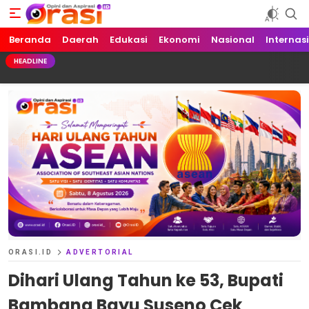
Beranda
Orasi.ID
Opini dan Aspirasi!
Daerah
Edukasi
Ekonomi
Nasional
Internas
HEADLINE
ORASI.ID
ADVERTORIAL
Dihari Ulang Tahun ke 53, Bupati
Bambang Bayu Suseno Cek