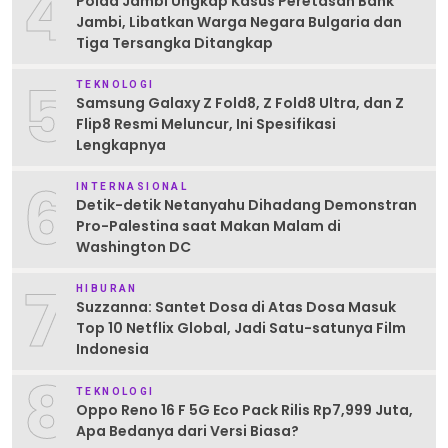
4
Polda Jambi Ungkap Kasus Peretasan Bank
Jambi, Libatkan Warga Negara Bulgaria dan
Tiga Tersangka Ditangkap
5
TEKNOLOGI
Samsung Galaxy Z Fold8, Z Fold8 Ultra, dan Z
Flip8 Resmi Meluncur, Ini Spesifikasi
Lengkapnya
6
INTERNASIONAL
Detik-detik Netanyahu Dihadang Demonstran
Pro-Palestina saat Makan Malam di
Washington DC
7
HIBURAN
Suzzanna: Santet Dosa di Atas Dosa Masuk
Top 10 Netflix Global, Jadi Satu-satunya Film
Indonesia
8
TEKNOLOGI
Oppo Reno 16 F 5G Eco Pack Rilis Rp7,999 Juta,
Apa Bedanya dari Versi Biasa?