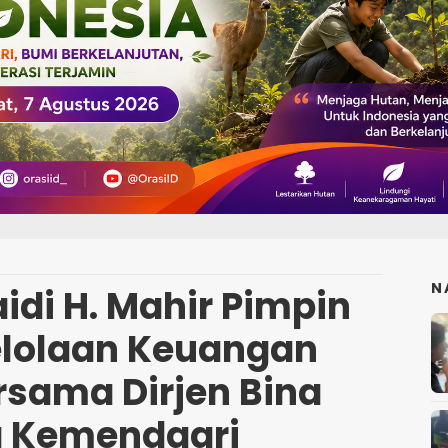
N
di H. Mahir Pimpin
lolaan Keuangan
rsama Dirjen Bina
 Kemendagri