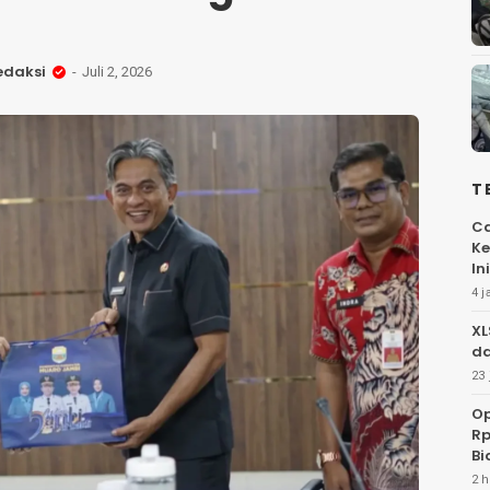
edaksi
Juli 2, 2026
T
Ca
Ke
Ini
4 j
XL
da
23 
Op
Rp
Bi
2 h