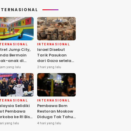
NTERNASIONAL
NTERNASIONAL
INTERNASIONAL
tret Jump City,
Israel Disebut
nda Bermain
Tarik Pasukan
ak-anak di
dari Gaza setelah
ngah Perang
Hamas Selesai
jam yang lalu
2 hari yang lalu
aza
Serahkan Senjata
NTERNASIONAL
INTERNASIONAL
laysia Selidiki
Pembawa Bom
lot Pembawa
Restoran Moskow
rkoba ke RI Bisa
Diduga Tak Tahu
los Pemeriksaan
Isi Paket, 2 Orang
ari yang lalu
4 hari yang lalu
IA
Tewas