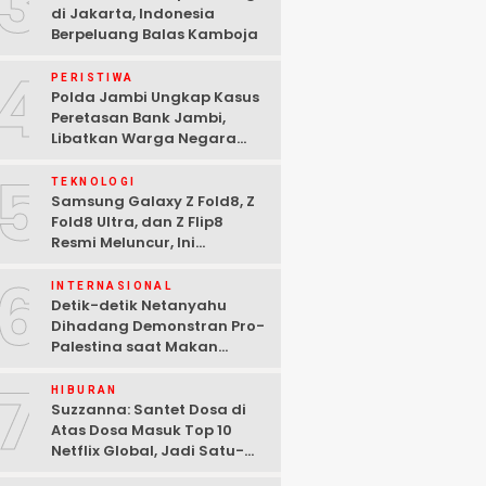
3
di Jakarta, Indonesia
Berpeluang Balas Kamboja
4
PERISTIWA
Polda Jambi Ungkap Kasus
Peretasan Bank Jambi,
Libatkan Warga Negara
Bulgaria dan Tiga
5
Tersangka Ditangkap
TEKNOLOGI
Samsung Galaxy Z Fold8, Z
Fold8 Ultra, dan Z Flip8
Resmi Meluncur, Ini
Spesifikasi Lengkapnya
6
INTERNASIONAL
Detik-detik Netanyahu
Dihadang Demonstran Pro-
Palestina saat Makan
Malam di Washington DC
7
HIBURAN
Suzzanna: Santet Dosa di
Atas Dosa Masuk Top 10
Netflix Global, Jadi Satu-
satunya Film Indonesia