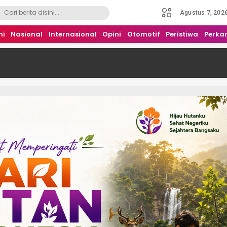
Agustus 7, 202
mi
Nasional
Internasional
Opini
Otomotif
Peristiwa
Perka