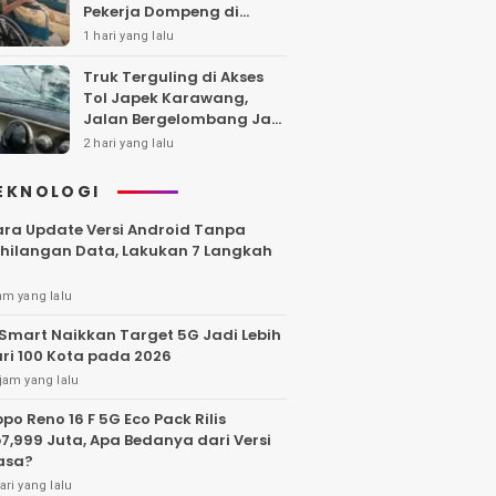
Pekerja Dompeng di
Batanghari Jalan 7 Bulan,
1 hari yang lalu
Keluarga Minta
Kepastian Hukum
Truk Terguling di Akses
Tol Japek Karawang,
Jalan Bergelombang Jadi
Sorotan
2 hari yang lalu
EKNOLOGI
ra Update Versi Android Tanpa
hilangan Data, Lakukan 7 Langkah
am yang lalu
Smart Naikkan Target 5G Jadi Lebih
ri 100 Kota pada 2026
jam yang lalu
po Reno 16 F 5G Eco Pack Rilis
7,999 Juta, Apa Bedanya dari Versi
asa?
ari yang lalu