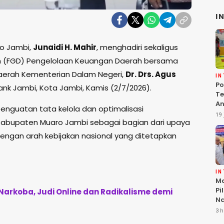
I
ro Jambi,
Junaidi H. Mahir
, menghadiri sekaligus
n (FGD) Pengelolaan Keuangan Daerah bersama
Daerah Kementerian Dalam Negeri,
Dr. Drs. Agus
I
Po
Bank Jambi, Kota Jambi, Kamis (2/7/2026).
Te
An
nguatan tata kelola dan optimalisasi
Te
19 
Kabupaten Muaro Jambi sebagai bagian dari upaya
G
engan arah kebijakan nasional yang ditetapkan
I
Ma
Pi
i Narkoba, Judi Online dan Radikalisme demi
Na
Lo
3 h
KL