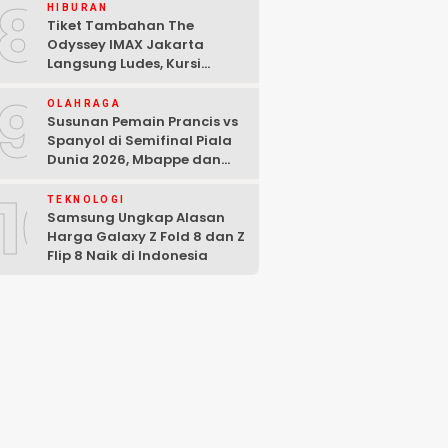
8
HIBURAN
Tiket Tambahan The
Odyssey IMAX Jakarta
Langsung Ludes, Kursi
Tersisa di Baris Depan
9
OLAHRAGA
Susunan Pemain Prancis vs
Spanyol di Semifinal Piala
Dunia 2026, Mbappe dan
Yamal Starter
10
TEKNOLOGI
Samsung Ungkap Alasan
Harga Galaxy Z Fold 8 dan Z
Flip 8 Naik di Indonesia