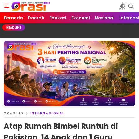
Beranda
Orasi.ID
Opini dan Aspirasi!
Daerah
Edukasi
Ekonomi
Nasional
Internas
HEADLINE
ORASI.ID
INTERNASIONAL
Atap Rumah Bimbel Runtuh di
Pakistan, 14 Anak dan 1 Guru