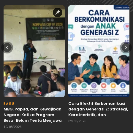
Cara Efektif Berkomunikasi
BARU
MBG, Papua, dan Kewajiban
dengan Generasi Z: Strategi,
Negara: Ketika Program
Karakteristik, dan
Besar Belum Tentu Menjawab
Tantangannya
02/08/2026
Kebutuhan Rakyat
10/08/2026