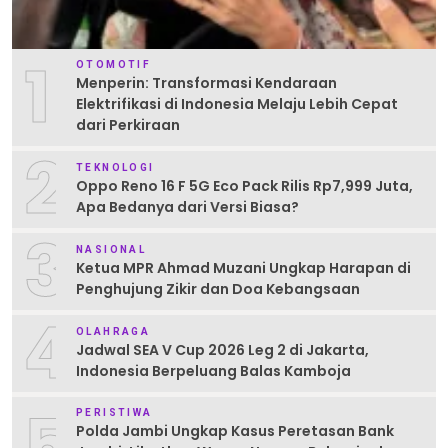
1
OTOMOTIF
Menperin: Transformasi Kendaraan
Elektrifikasi di Indonesia Melaju Lebih Cepat
dari Perkiraan
2
TEKNOLOGI
Oppo Reno 16 F 5G Eco Pack Rilis Rp7,999 Juta,
Apa Bedanya dari Versi Biasa?
3
NASIONAL
Ketua MPR Ahmad Muzani Ungkap Harapan di
Penghujung Zikir dan Doa Kebangsaan
4
OLAHRAGA
Jadwal SEA V Cup 2026 Leg 2 di Jakarta,
Indonesia Berpeluang Balas Kamboja
5
PERISTIWA
Polda Jambi Ungkap Kasus Peretasan Bank