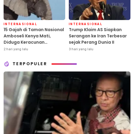
INTERNASIONAL
INTERNASIONAL
15 Gajah di Taman Nasional
Trump Klaim AS Siapkan
Amboseli Kenya Mati,
Serangan ke Iran Terbesar
Diduga Keracunan
sejak Perang Dunia II
Pestisida
2 hari yang lalu
3 hari yang lalu
TERPOPULER