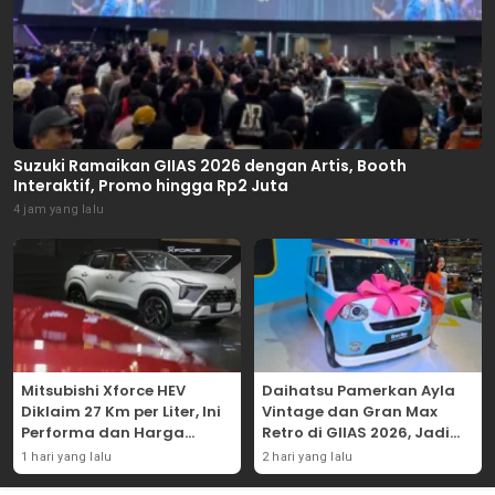
Suzuki Ramaikan GIIAS 2026 dengan Artis, Booth
Interaktif, Promo hingga Rp2 Juta
4 jam yang lalu
Mitsubishi Xforce HEV
Daihatsu Pamerkan Ayla
Diklaim 27 Km per Liter, Ini
Vintage dan Gran Max
Performa dan Harga
Retro di GIIAS 2026, Jadi
Terbarunya
Hadiah Undian
1 hari yang lalu
2 hari yang lalu