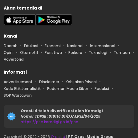
Akan tersedia di
Kanal
Daerah
Edukasi
Ekonomi
Nasional
Internasional
Opini
Otomotif
Peristiwa
Perkara
Teknologi
Temuan
Advertorial
Informasi
Advertisement
Disclaimer
Kebijakan Privasi
Kode Etik Jurnalistik
Pedoman Media Siber
Redaksi
SOP Wartawan
Orasi.id telah diverifikasi oleh Komdigi
Nomor TDPSE : 018116.01/DJAI.PSE/04/2025
https://pse.komdigi.go.id/pse
Copyright © 2022 -
2026
Orasi.id
|
PT Orasi Media Group
.