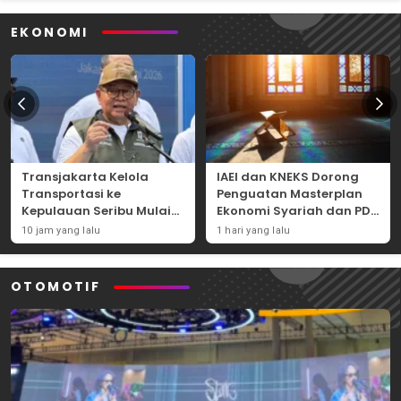
EKONOMI
Transjakarta Kelola
IAEI dan KNEKS Dorong
Transportasi ke
Penguatan Masterplan
Kepulauan Seribu Mulai
Ekonomi Syariah dan PDB
2027, Pramono: Lebih
Syariah Indonesia
10 jam yang lalu
1 hari yang lalu
Mudah dan Efisien
OTOMOTIF