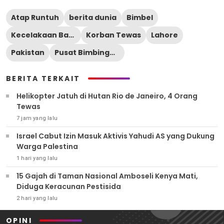
Atap Runtuh
berita dunia
Bimbel
Kecelakaan Bangunan
Korban Tewas
Lahore
Pakistan
Pusat Bimbingan Belajar
BERITA TERKAIT
Helikopter Jatuh di Hutan Rio de Janeiro, 4 Orang
Tewas
7 jam yang lalu
Israel Cabut Izin Masuk Aktivis Yahudi AS yang Dukung
Warga Palestina
1 hari yang lalu
15 Gajah di Taman Nasional Amboseli Kenya Mati,
Diduga Keracunan Pestisida
2 hari yang lalu
OPINI