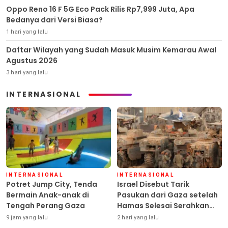
Oppo Reno 16 F 5G Eco Pack Rilis Rp7,999 Juta, Apa
Bedanya dari Versi Biasa?
1 hari yang lalu
Daftar Wilayah yang Sudah Masuk Musim Kemarau Awal
Agustus 2026
3 hari yang lalu
INTERNASIONAL
INTERNASIONAL
INTERNASIONAL
Potret Jump City, Tenda
Israel Disebut Tarik
Bermain Anak-anak di
Pasukan dari Gaza setelah
Tengah Perang Gaza
Hamas Selesai Serahkan
Senjata
9 jam yang lalu
2 hari yang lalu