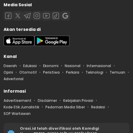
Media Sosial
Akan tersedia di
Kanal
Daerah
Edukasi
Ekonomi
Nasional
Internasional
Opini
Otomotif
Peristiwa
Perkara
Teknologi
Temuan
Advertorial
Informasi
Advertisement
Disclaimer
Kebijakan Privasi
Kode Etik Jurnalistik
Pedoman Media Siber
Redaksi
SOP Wartawan
Orasi.id telah diverifikasi oleh Komdigi