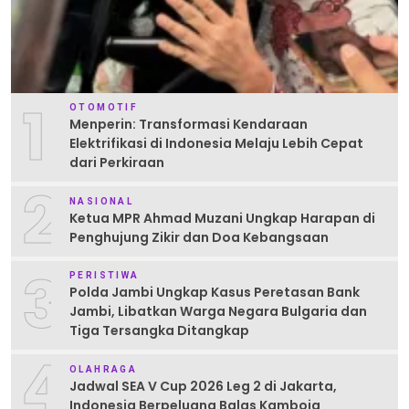
1
OTOMOTIF
Menperin: Transformasi Kendaraan
Elektrifikasi di Indonesia Melaju Lebih Cepat
dari Perkiraan
2
NASIONAL
Ketua MPR Ahmad Muzani Ungkap Harapan di
Penghujung Zikir dan Doa Kebangsaan
3
PERISTIWA
Polda Jambi Ungkap Kasus Peretasan Bank
Jambi, Libatkan Warga Negara Bulgaria dan
Tiga Tersangka Ditangkap
4
OLAHRAGA
Jadwal SEA V Cup 2026 Leg 2 di Jakarta,
Indonesia Berpeluang Balas Kamboja