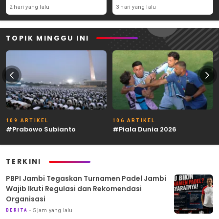
Syaratnya
2 hari yang lalu
3 hari yang lalu
TOPIK MINGGU INI
109 ARTIKEL
106 ARTIKEL
#Prabowo Subianto
#Piala Dunia 2026
TERKINI
PBPI Jambi Tegaskan Turnamen Padel Jambi
Wajib Ikuti Regulasi dan Rekomendasi
Organisasi
5 jam yang lalu
BERITA