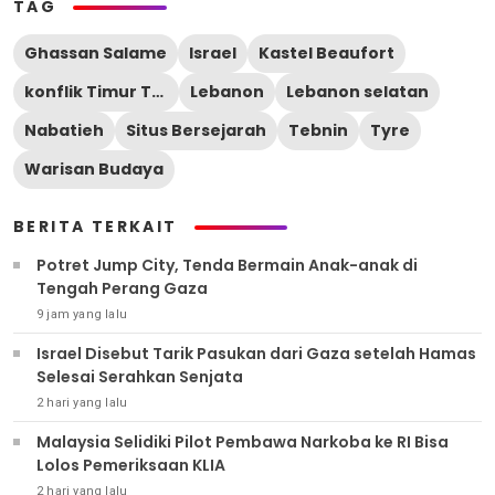
TAG
Ghassan Salame
Israel
Kastel Beaufort
konflik Timur Tengah
Lebanon
Lebanon selatan
Nabatieh
Situs Bersejarah
Tebnin
Tyre
Warisan Budaya
BERITA TERKAIT
Potret Jump City, Tenda Bermain Anak-anak di
Tengah Perang Gaza
9 jam yang lalu
Israel Disebut Tarik Pasukan dari Gaza setelah Hamas
Selesai Serahkan Senjata
2 hari yang lalu
Malaysia Selidiki Pilot Pembawa Narkoba ke RI Bisa
Lolos Pemeriksaan KLIA
2 hari yang lalu