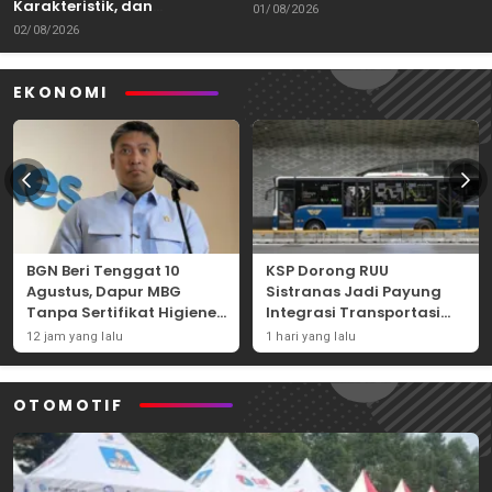
Karakteristik, dan
Kemampuan Itu Dibawa
01/08/2026
Tantangannya
02/08/2026
EKONOMI
BGN Beri Tenggat 10
KSP Dorong RUU
Agustus, Dapur MBG
Sistranas Jadi Payung
Tanpa Sertifikat Higiene
Integrasi Transportasi
Terancam Tutup
Massal Indonesia
12 jam yang lalu
1 hari yang lalu
Permanen
OTOMOTIF