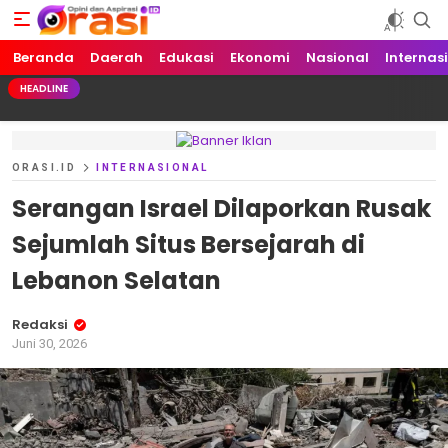
Beranda
Orasi.ID
Opini dan Aspirasi!
Daerah
Edukasi
Ekonomi
Nasional
Internas
HEADLINE
ORASI.ID
INTERNASIONAL
Serangan Israel Dilaporkan Rusak
Sejumlah Situs Bersejarah di
Lebanon Selatan
Redaksi
Juni 30, 2026