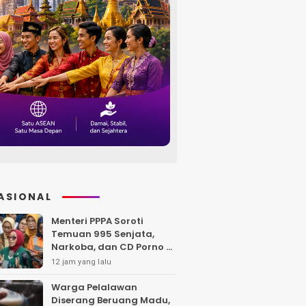
ASIONAL
Menteri PPPA Soroti
Temuan 995 Senjata,
Narkoba, dan CD Porno di
Sekolah Jaksel
12 jam yang lalu
Warga Pelalawan
Diserang Beruang Madu,