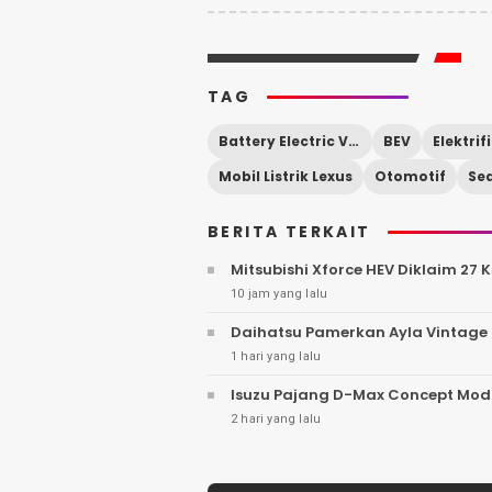
TAG
Battery Electric Vehicle
BEV
Elektrif
Mobil Listrik Lexus
Otomotif
Se
BERITA TERKAIT
Mitsubishi Xforce HEV Diklaim 27 
10 jam yang lalu
Daihatsu Pamerkan Ayla Vintage 
1 hari yang lalu
Isuzu Pajang D-Max Concept Modif
2 hari yang lalu