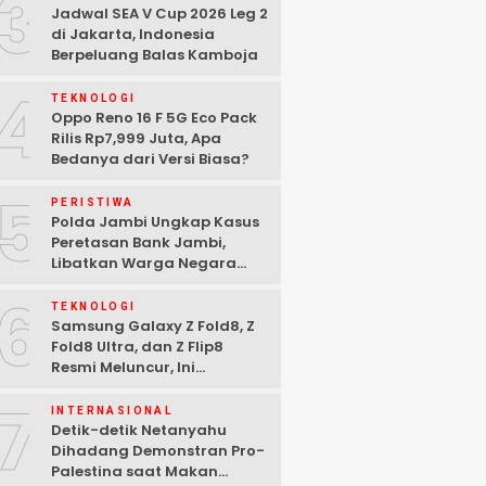
3
Jadwal SEA V Cup 2026 Leg 2
di Jakarta, Indonesia
Berpeluang Balas Kamboja
4
TEKNOLOGI
Oppo Reno 16 F 5G Eco Pack
Rilis Rp7,999 Juta, Apa
Bedanya dari Versi Biasa?
5
PERISTIWA
Polda Jambi Ungkap Kasus
Peretasan Bank Jambi,
Libatkan Warga Negara
Bulgaria dan Tiga
6
Tersangka Ditangkap
TEKNOLOGI
Samsung Galaxy Z Fold8, Z
Fold8 Ultra, dan Z Flip8
Resmi Meluncur, Ini
Spesifikasi Lengkapnya
7
INTERNASIONAL
Detik-detik Netanyahu
Dihadang Demonstran Pro-
Palestina saat Makan