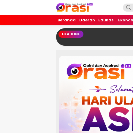
Orasi.ID
Opini dan Aspirasi!
Beranda
Daerah
Edukasi
Ekono
HEADLINE