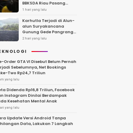
BBKSDA Riau Pasang
Kandang Jebak di Lokasi
1 hari yang lalu
Kejadian
Karhutla Terjadi di Alun-
alun Suryakancana
Gunung Gede Pangrango,
Api Berhasil Dipadamka
2 hari yang lalu
EKNOLOGI
e-Order GTA VI Disebut Belum Pernah
rjadi Sebelumnya, Net Bookings
ke-Two Rp24,7 Triliun
am yang lalu
ta Didenda Rp16,8 Triliun, Facebook
n Instagram Dinilai Berdampak
da Kesehatan Mental Anak
ari yang lalu
ra Update Versi Android Tanpa
hilangan Data, Lakukan 7 Langkah