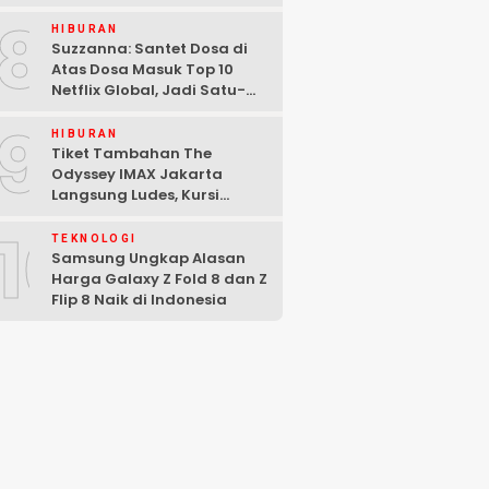
Malam di Washington DC
8
HIBURAN
Suzzanna: Santet Dosa di
Atas Dosa Masuk Top 10
Netflix Global, Jadi Satu-
satunya Film Indonesia
9
HIBURAN
Tiket Tambahan The
Odyssey IMAX Jakarta
Langsung Ludes, Kursi
Tersisa di Baris Depan
10
TEKNOLOGI
Samsung Ungkap Alasan
Harga Galaxy Z Fold 8 dan Z
Flip 8 Naik di Indonesia