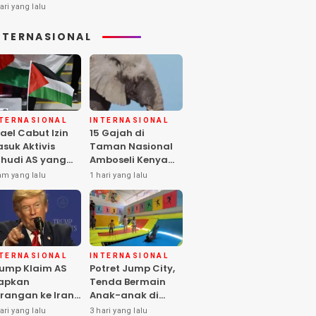
ari yang lalu
NTERNASIONAL
NTERNASIONAL
INTERNASIONAL
rael Cabut Izin
15 Gajah di
suk Aktivis
Taman Nasional
hudi AS yang
Amboseli Kenya
ukung Warga
Mati, Diduga
am yang lalu
1 hari yang lalu
lestina
Keracunan
Pestisida
NTERNASIONAL
INTERNASIONAL
ump Klaim AS
Potret Jump City,
apkan
Tenda Bermain
rangan ke Iran
Anak-anak di
rbesar sejak
Tengah Perang
ari yang lalu
3 hari yang lalu