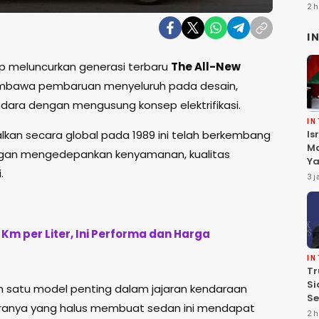
2 h
I
ap meluncurkan generasi terbaru
The All-New
mbawa pembaruan menyeluruh pada desain,
dara dengan mengusung konsep elektrifikasi.
I
Is
lkan secara global pada 1989 ini telah berkembang
Ma
engan mengedepankan kenyamanan, kualitas
Ya
.
D
3 j
Pa
 Km per Liter, Ini Performa dan Harga
I
Tr
Si
lah satu model penting dalam jajaran kendaraan
Se
aranya yang halus membuat sedan ini mendapat
Te
2 h