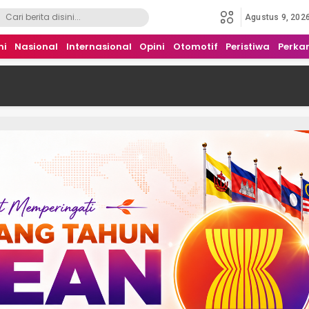
Agustus 9, 202
mi
Nasional
Internasional
Opini
Otomotif
Peristiwa
Perka