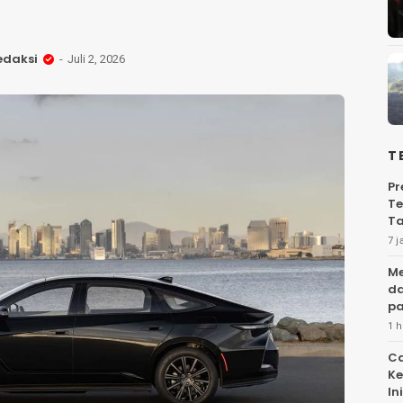
edaksi
Juli 2, 2026
T
Pr
Te
Ta
7 j
Me
da
pa
1 h
Ca
Ke
Ini