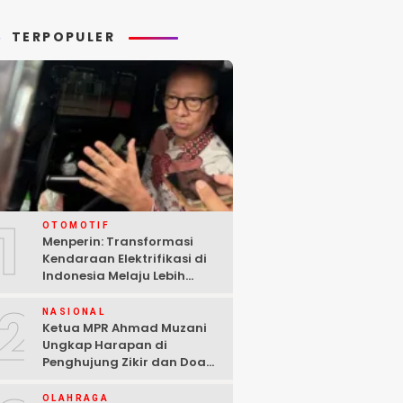
rang Dunia II
Gaza
TERPOPULER
1
OTOMOTIF
Menperin: Transformasi
Kendaraan Elektrifikasi di
Indonesia Melaju Lebih
Cepat dari Perkiraan
2
NASIONAL
Ketua MPR Ahmad Muzani
Ungkap Harapan di
Penghujung Zikir dan Doa
Kebangsaan
OLAHRAGA