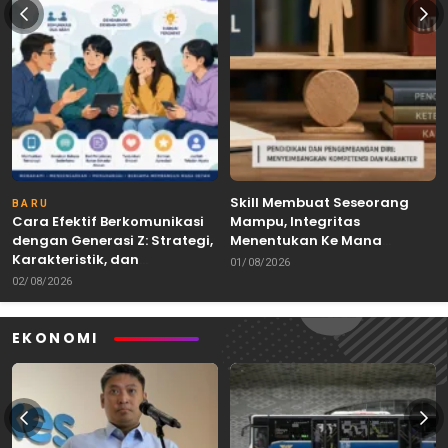
Skill Membuat Seseorang
BARU
Cara Efektif Berkomunikasi
Mampu, Integritas
dengan Generasi Z: Strategi,
Menentukan Ke Mana
Karakteristik, dan
Kemampuan Itu Dibawa
01/08/2026
Tantangannya
02/08/2026
EKONOMI