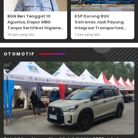
BGN Beri Tenggat 10
KSP Dorong RUU
Agustus, Dapur MBG
Sistranas Jadi Payung
Tanpa Sertifikat Higiene
Integrasi Transportasi
Terancam Tutup
Massal Indonesia
14 jam yang lalu
1 hari yang lalu
Permanen
OTOMOTIF