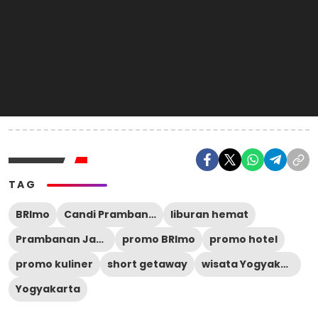
TAG
BRImo
Candi Prambanan
liburan hemat
Prambanan Jazz Festival 2026
promo BRImo
promo hotel
promo kuliner
short getaway
wisata Yogyakarta
Yogyakarta