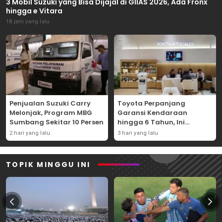
3 Mobil Suzuki yang Bisa Dijajal di GIIAS 2026, Ada Fronx
hingga e Vitara
18 jam yang lalu
Penjualan Suzuki Carry
Toyota Perpanjang
Melonjak, Program MBG
Garansi Kendaraan
Sumbang Sekitar 10 Persen
hingga 6 Tahun, Ini
Syaratnya
2 hari yang lalu
3 hari yang lalu
TOPIK MINGGU INI