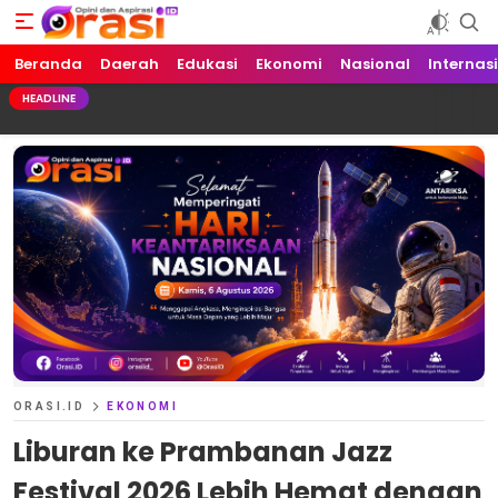
Beranda
Orasi.ID
Opini dan Aspirasi!
Daerah
Edukasi
Ekonomi
Nasional
Internas
HEADLINE
ORASI.ID
EKONOMI
Liburan ke Prambanan Jazz
Festival 2026 Lebih Hemat dengan