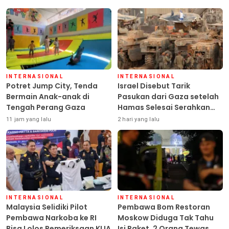
INTERNASIONAL
INTERNASIONAL
Potret Jump City, Tenda
Israel Disebut Tarik
Bermain Anak-anak di
Pasukan dari Gaza setelah
Tengah Perang Gaza
Hamas Selesai Serahkan
Senjata
11 jam yang lalu
2 hari yang lalu
INTERNASIONAL
INTERNASIONAL
Malaysia Selidiki Pilot
Pembawa Bom Restoran
Pembawa Narkoba ke RI
Moskow Diduga Tak Tahu
Bisa Lolos Pemeriksaan KLIA
Isi Paket, 2 Orang Tewas