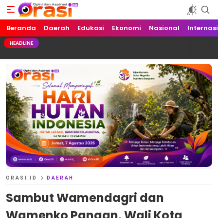
Beranda
Orasi.ID
Opini dan Aspirasi!
Daerah
Edukasi
Ekonomi
Nasional
Internas
HEADLINE
ORASI.ID
DAERAH
Sambut Wamendagri dan
Wamenko Pangan, Wali Kota