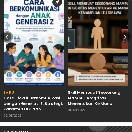
Skill Membuat Seseorang
BARU
Cara Efektif Berkomunikasi
Mampu, Integritas
dengan Generasi Z: Strategi,
Menentukan Ke Mana
Karakteristik, dan
Kemampuan Itu Dibawa
01/08/2026
Tantangannya
02/08/2026