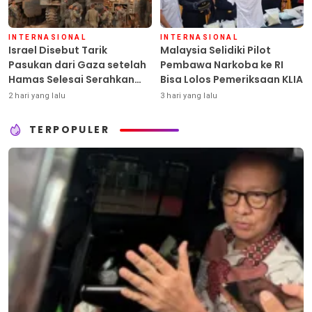
INTERNASIONAL
INTERNASIONAL
Israel Disebut Tarik
Malaysia Selidiki Pilot
Pasukan dari Gaza setelah
Pembawa Narkoba ke RI
Hamas Selesai Serahkan
Bisa Lolos Pemeriksaan KLIA
Senjata
2 hari yang lalu
3 hari yang lalu
TERPOPULER