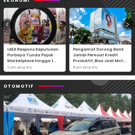
EKONOMI
idEA Respons Keputusan
Pengamat Dorong Bank
Purbaya Tunda Pajak
Jambi Perkuat Kredit
Marketplace hingga 1
Produktif, Bisa Jadi Motor
November 2026
Ekonomi Daerah
5 jam yang lalu
8 jam yang lalu
OTOMOTIF