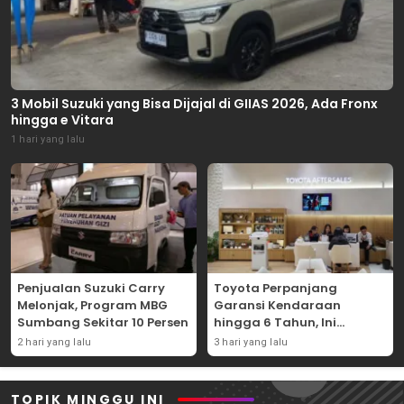
3 Mobil Suzuki yang Bisa Dijajal di GIIAS 2026, Ada Fronx
hingga e Vitara
1 hari yang lalu
Penjualan Suzuki Carry
Toyota Perpanjang
Melonjak, Program MBG
Garansi Kendaraan
Sumbang Sekitar 10 Persen
hingga 6 Tahun, Ini
Syaratnya
2 hari yang lalu
3 hari yang lalu
TOPIK MINGGU INI