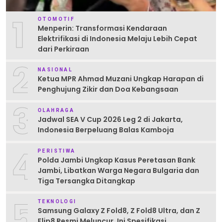
1
OTOMOTIF
Menperin: Transformasi Kendaraan
Elektrifikasi di Indonesia Melaju Lebih Cepat
dari Perkiraan
2
NASIONAL
Ketua MPR Ahmad Muzani Ungkap Harapan di
Penghujung Zikir dan Doa Kebangsaan
3
OLAHRAGA
Jadwal SEA V Cup 2026 Leg 2 di Jakarta,
Indonesia Berpeluang Balas Kamboja
4
PERISTIWA
Polda Jambi Ungkap Kasus Peretasan Bank
Jambi, Libatkan Warga Negara Bulgaria dan
Tiga Tersangka Ditangkap
5
TEKNOLOGI
Samsung Galaxy Z Fold8, Z Fold8 Ultra, dan Z
Flip8 Resmi Meluncur, Ini Spesifikasi