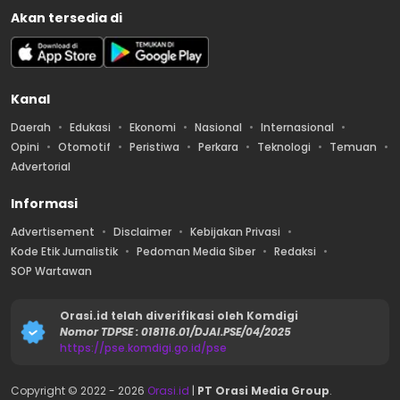
Akan tersedia di
Kanal
Daerah
Edukasi
Ekonomi
Nasional
Internasional
Opini
Otomotif
Peristiwa
Perkara
Teknologi
Temuan
Advertorial
Informasi
Advertisement
Disclaimer
Kebijakan Privasi
Kode Etik Jurnalistik
Pedoman Media Siber
Redaksi
SOP Wartawan
Orasi.id telah diverifikasi oleh Komdigi
Nomor TDPSE : 018116.01/DJAI.PSE/04/2025
https://pse.komdigi.go.id/pse
Copyright © 2022 -
2026
Orasi.id
|
PT Orasi Media Group
.