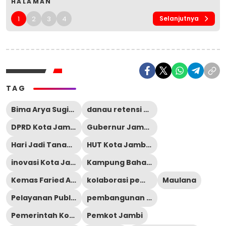
HALAMAN
1
2
3
4
Selanjutnya
TAG
Bima Arya Sugiarto
danau retensi Jambi
DPRD Kota Jambi
Gubernur Jambi Al Haris
Hari Jadi Tanah Pilih Pusako Batuah
HUT Kota Jambi ke-80
inovasi Kota Jambi
Kampung Bahagia
Kemas Faried Alfarelly
kolaborasi pembangunan
Maulana
Pelayanan Publik
pembangunan Kota Jambi
Pemerintah Kota Jambi
Pemkot Jambi