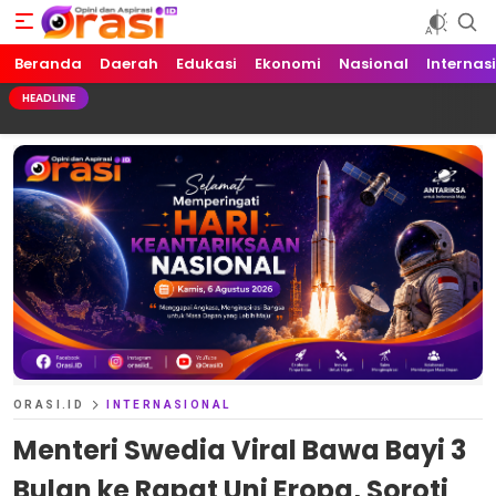
Beranda
Orasi.ID
Opini dan Aspirasi!
Daerah
Edukasi
Ekonomi
Nasional
Internas
HEADLINE
ORASI.ID
INTERNASIONAL
Menteri Swedia Viral Bawa Bayi 3
Bulan ke Rapat Uni Eropa, Soroti