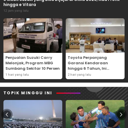
hingga e Vitara
12 jam yang lalu
Penjualan Suzuki Carry
Toyota Perpanjang
Melonjak, Program MBG
Garansi Kendaraan
Sumbang Sekitar 10 Persen
hingga 6 Tahun, Ini
Syaratnya
1 hari yang lalu
2 hari yang lalu
TOPIK MINGGU INI