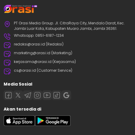
PT Orasi Media Group. Jl. CitraRaya City, Mendalo Darat, Kec.
Jambi Luar Kota, Kabupaten Muaro Jambi, Jambi 36361.
Whatsapp: 0851-6187-1234
redaksi@orasi.id (Redaksi)
marketing@orasi.id (Marketing)
kerjasama@orasi.id (Kerjasama)
cs@orasi.id (Customer Service)
Media Sosial
Akan tersedia di