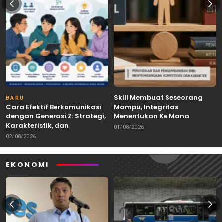
Skill Membuat Seseorang
BARU
Cara Efektif Berkomunikasi
Mampu, Integritas
dengan Generasi Z: Strategi,
Menentukan Ke Mana
Karakteristik, dan
Kemampuan Itu Dibawa
01/08/2026
Tantangannya
02/08/2026
EKONOMI