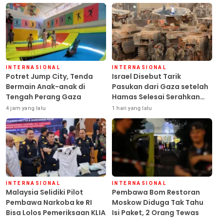
INTERNASIONAL
INTERNASIONAL
Potret Jump City, Tenda
Israel Disebut Tarik
Bermain Anak-anak di
Pasukan dari Gaza setelah
Tengah Perang Gaza
Hamas Selesai Serahkan
Senjata
4 jam yang lalu
1 hari yang lalu
INTERNASIONAL
INTERNASIONAL
Malaysia Selidiki Pilot
Pembawa Bom Restoran
Pembawa Narkoba ke RI
Moskow Diduga Tak Tahu
Bisa Lolos Pemeriksaan KLIA
Isi Paket, 2 Orang Tewas