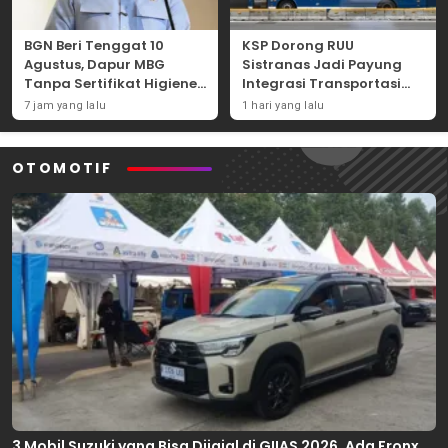
BGN Beri Tenggat 10
KSP Dorong RUU
Agustus, Dapur MBG
Sistranas Jadi Payung
Tanpa Sertifikat Higiene
Integrasi Transportasi
Terancam Tutup
Massal Indonesia
7 jam yang lalu
1 hari yang lalu
Permanen
OTOMOTIF
3 Mobil Suzuki yang Bisa Dijajal di GIIAS 2026, Ada Fronx