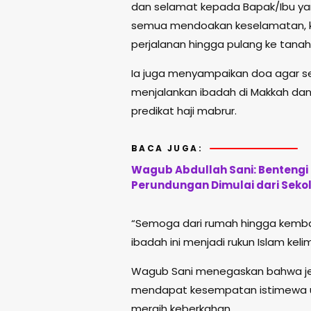
dan selamat kepada Bapak/Ibu yang
semua mendoakan keselamatan, ke
perjalanan hingga pulang ke tanah 
Ia juga menyampaikan doa agar se
menjalankan ibadah di Makkah dan
predikat haji mabrur.
BACA JUGA:
Wagub Abdullah Sani: Bentengi 
Perundungan Dimulai dari Seko
“Semoga dari rumah hingga kembal
ibadah ini menjadi rukun Islam ke
Wagub Sani menegaskan bahwa je
mendapat kesempatan istimewa u
meraih keberkahan.