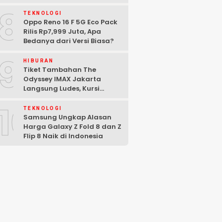
satunya Film Indonesia
8
TEKNOLOGI
Oppo Reno 16 F 5G Eco Pack
Rilis Rp7,999 Juta, Apa
Bedanya dari Versi Biasa?
9
HIBURAN
Tiket Tambahan The
Odyssey IMAX Jakarta
Langsung Ludes, Kursi
Tersisa di Baris Depan
10
TEKNOLOGI
Samsung Ungkap Alasan
Harga Galaxy Z Fold 8 dan Z
Flip 8 Naik di Indonesia