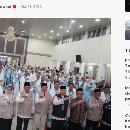
daksi
Mei 13, 2026
T
Pr
Te
Ta
6 j
Me
da
pa
1 h
Ca
Ke
Ini