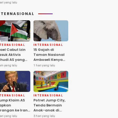
ari yang lalu
NTERNASIONAL
NTERNASIONAL
INTERNASIONAL
rael Cabut Izin
15 Gajah di
suk Aktivis
Taman Nasional
hudi AS yang
Amboseli Kenya
ukung Warga
Mati, Diduga
am yang lalu
1 hari yang lalu
lestina
Keracunan
Pestisida
NTERNASIONAL
INTERNASIONAL
ump Klaim AS
Potret Jump City,
apkan
Tenda Bermain
rangan ke Iran
Anak-anak di
rbesar sejak
Tengah Perang
ari yang lalu
3 hari yang lalu