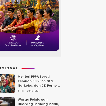
ASIONAL
Menteri PPPA Soroti
Temuan 995 Senjata,
Narkoba, dan CD Porno di
Sekolah Jaksel
11 jam yang lalu
Warga Pelalawan
Diserang Beruang Madu,