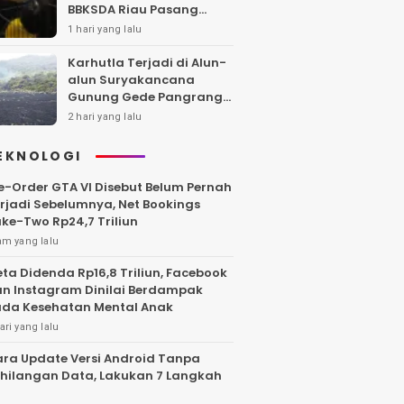
BBKSDA Riau Pasang
Kandang Jebak di Lokasi
1 hari yang lalu
Kejadian
Karhutla Terjadi di Alun-
alun Suryakancana
Gunung Gede Pangrango,
Api Berhasil Dipadamka
2 hari yang lalu
EKNOLOGI
e-Order GTA VI Disebut Belum Pernah
rjadi Sebelumnya, Net Bookings
ke-Two Rp24,7 Triliun
am yang lalu
ta Didenda Rp16,8 Triliun, Facebook
n Instagram Dinilai Berdampak
da Kesehatan Mental Anak
ari yang lalu
ra Update Versi Android Tanpa
hilangan Data, Lakukan 7 Langkah