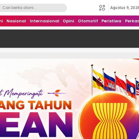
Agustus 9, 202
mi
Nasional
Internasional
Opini
Otomotif
Peristiwa
Perka