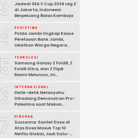
3
Jadwal SEA V Cup 2026 Leg 2
di Jakarta, Indonesia
Berpeluang Balas Kamboja
4
PERISTIWA
Polda Jambi Ungkap Kasus
Peretasan Bank Jambi,
Libatkan Warga Negara
Bulgaria dan Tiga
5
Tersangka Ditangkap
TEKNOLOGI
Samsung Galaxy Z Fold8, Z
Fold8 Ultra, dan Z Flip8
Resmi Meluncur, Ini
Spesifikasi Lengkapnya
6
INTERNASIONAL
Detik-detik Netanyahu
Dihadang Demonstran Pro-
Palestina saat Makan
Malam di Washington DC
7
HIBURAN
Suzzanna: Santet Dosa di
Atas Dosa Masuk Top 10
Netflix Global, Jadi Satu-