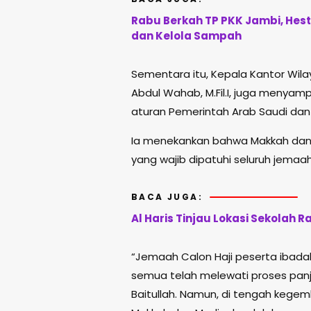
Rabu Berkah TP PKK Jambi, Hes
dan Kelola Sampah
Sementara itu, Kepala Kantor Wila
Abdul Wahab, M.Fil.I, juga meny
aturan Pemerintah Arab Saudi dan
Ia menekankan bahwa Makkah dan
yang wajib dipatuhi seluruh jemaah
BACA JUGA:
Al Haris Tinjau Lokasi Sekolah 
“Jemaah Calon Haji peserta ibadah h
semua telah melewati proses panja
Baitullah. Namun, di tengah kegembi