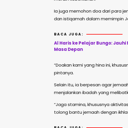
Ia juga memohon doa dari para je
dan istiqamah dalam memimpin J
BACA JUGA:
Al Haris ke Pelajar Bungo: Jauh
Masa Depan
“Doakan kami yang hina ini, khusus
pintanya.
Selain itu, ia berpesan agar jemaa
menjalankan ibadah yang melibatka
“Jaga stamina, khususnya aktivit
tolong bantu jemaah dengan ikhla
BACA JUGA: