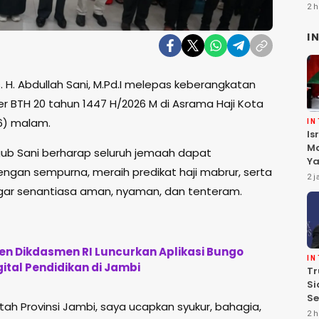
2 h
I
 H. Abdullah Sani, M.Pd.I melepas keberangkatan
r BTH 20 tahun 1447 H/2026 M di Asrama Haji Kota
26) malam.
I
Is
Ma
b Sani berharap seluruh jemaah dapat
Ya
engan sempurna, meraih predikat haji mabrur, serta
D
2 j
Pa
agar senantiasa aman, nyaman, dan tenteram.
n Dikdasmen RI Luncurkan Aplikasi Bungo
I
gital Pendidikan di Jambi
Tr
Si
Se
tah Provinsi Jambi, saya ucapkan syukur, bahagia,
Te
2 h