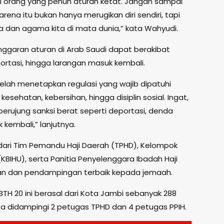
i orang yang penuh aturan ketat. Jangan sampai
ena itu bukan hanya merugikan diri sendiri, tapi
dan agama kita di mata dunia,” kata Wahyudi.
ggaran aturan di Arab Saudi dapat berakibat
portasi, hingga larangan masuk kembali.
elah menetapkan regulasi yang wajib dipatuhi
esehatan, kebersihan, hingga disiplin sosial. Ingat,
berujung sanksi berat seperti deportasi, denda
 kembali,” lanjutnya.
ari Tim Pemandu Haji Daerah (TPHD), Kelompok
KBIHU), serta Panitia Penyelenggara Ibadah Haji
an dan pendampingan terbaik kepada jemaah.
TH 20 ini berasal dari Kota Jambi sebanyak 288
ta didampingi 2 petugas TPHD dan 4 petugas PPIH.