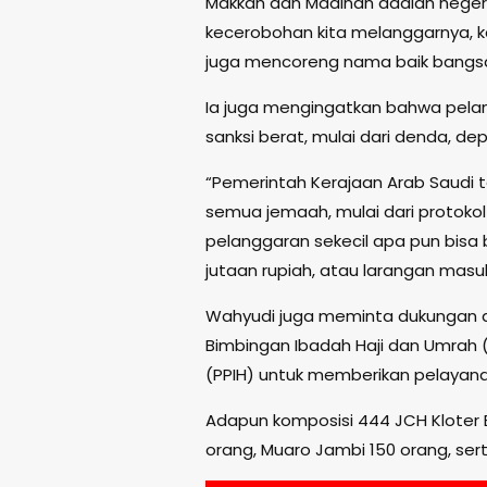
Makkah dan Madinah adalah neger
kecerobohan kita melanggarnya, kar
juga mencoreng nama baik bangsa 
Ia juga mengingatkan bahwa pelan
sanksi berat, mulai dari denda, de
“Pemerintah Kerajaan Arab Saudi t
semua jemaah, mulai dari protokol k
pelanggaran sekecil apa pun bisa 
jutaan rupiah, atau larangan masuk
Wahyudi juga meminta dukungan d
Bimbingan Ibadah Haji dan Umrah (
(PPIH) untuk memberikan pelayan
Adapun komposisi 444 JCH Kloter B
orang, Muaro Jambi 150 orang, ser