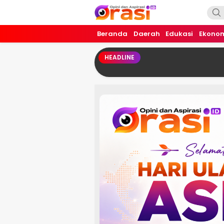
Orasi.ID
Opini dan Aspirasi!
Beranda
Daerah
Edukasi
Ekono
HEADLINE