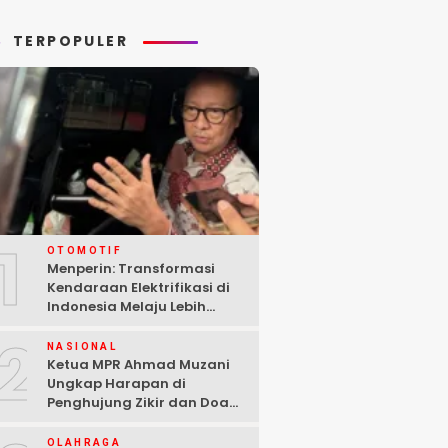
rang Dunia II
Gaza
TERPOPULER
1
OTOMOTIF
Menperin: Transformasi
Kendaraan Elektrifikasi di
Indonesia Melaju Lebih
Cepat dari Perkiraan
2
NASIONAL
Ketua MPR Ahmad Muzani
Ungkap Harapan di
Penghujung Zikir dan Doa
Kebangsaan
OLAHRAGA