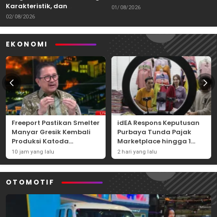
Karakteristik, dan
Kemampuan Itu Dibawa
01/08/2026
Tantangannya
02/08/2026
EKONOMI
Freeport Pastikan Smelter
idEA Respons Keputusan
Manyar Gresik Kembali
Purbaya Tunda Pajak
Produksi Katoda
Marketplace hingga 1
Tembaga Mulai
November 2026
10 jam yang lalu
2 hari yang lalu
September 2026
OTOMOTIF