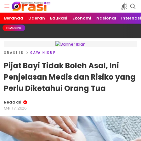
Beranda
Orasi.ID
Opini dan Aspirasi!
Daerah
Edukasi
Ekonomi
Nasional
Internas
HEADLINE
ORASI.ID
GAYA HIDUP
Pijat Bayi Tidak Boleh Asal, Ini
Penjelasan Medis dan Risiko yang
Perlu Diketahui Orang Tua
Redaksi
Mei 17, 2026