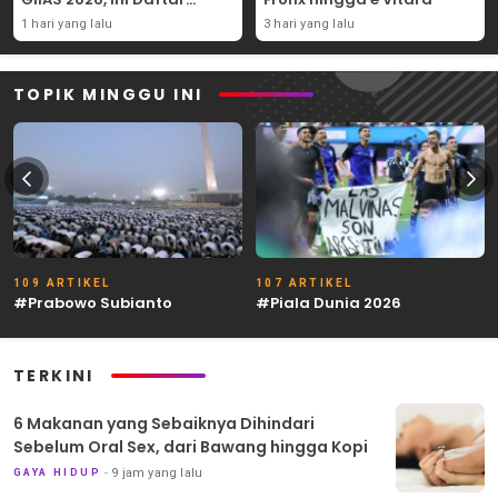
Ubahannya
1 hari yang lalu
3 hari yang lalu
TOPIK MINGGU INI
109 ARTIKEL
107 ARTIKEL
#Prabowo Subianto
#Piala Dunia 2026
TERKINI
6 Makanan yang Sebaiknya Dihindari
Sebelum Oral Sex, dari Bawang hingga Kopi
9 jam yang lalu
GAYA HIDUP