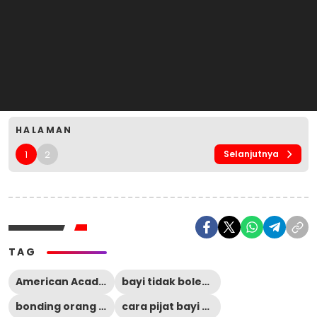
HALAMAN
1
2
Selanjutnya
TAG
American Academy of Pediatrics
bayi tidak boleh dipijat sembarangan
bonding orang tua dan bayi
cara pijat bayi yang benar