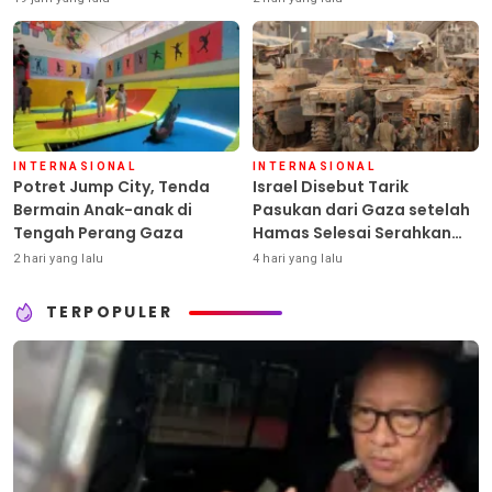
INTERNASIONAL
INTERNASIONAL
Potret Jump City, Tenda
Israel Disebut Tarik
Bermain Anak-anak di
Pasukan dari Gaza setelah
Tengah Perang Gaza
Hamas Selesai Serahkan
Senjata
2 hari yang lalu
4 hari yang lalu
TERPOPULER