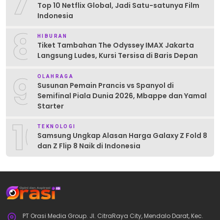
7
Top 10 Netflix Global, Jadi Satu-satunya Film
Indonesia
8
HIBURAN
Tiket Tambahan The Odyssey IMAX Jakarta
Langsung Ludes, Kursi Tersisa di Baris Depan
9
OLAHRAGA
Susunan Pemain Prancis vs Spanyol di
Semifinal Piala Dunia 2026, Mbappe dan Yamal
Starter
10
TEKNOLOGI
Samsung Ungkap Alasan Harga Galaxy Z Fold 8
dan Z Flip 8 Naik di Indonesia
PT Orasi Media Group. Jl. CitraRaya City, Mendalo Darat, Kec.