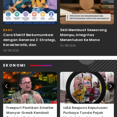
Skill Membuat Seseorang
BARU
Cara Efektif Berkomunikasi
Mampu, Integritas
dengan Generasi Z: Strategi,
Menentukan Ke Mana
Karakteristik, dan
Kemampuan Itu Dibawa
01/08/2026
Tantangannya
02/08/2026
EKONOMI
Freeport Pastikan Smelter
idEA Respons Keputusan
Manyar Gresik Kembali
Purbaya Tunda Pajak