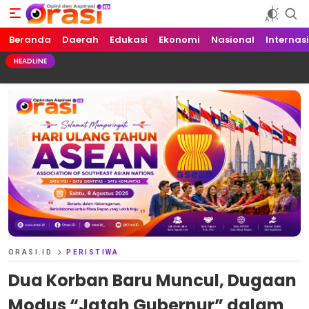
Beranda
Orasi.ID
Opini dan Aspirasi!
Daerah
Edukasi
Ekonomi
Nasional
Internas
HEADLINE
ORASI.ID
PERISTIWA
Dua Korban Baru Muncul, Dugaan
Modus “Jatah Gubernur” dalam