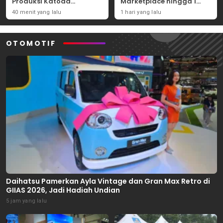
Produksi Katoda
Marketplace hingga 1
Tembaga Mulai
November 2026
40 menit yang lalu
1 hari yang lalu
September 2026
OTOMOTIF
Daihatsu Pamerkan Ayla Vintage dan Gran Max Retro di
GIIAS 2026, Jadi Hadiah Undian
5 jam yang lalu