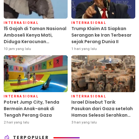
INTERNASIONAL
INTERNASIONAL
15 Gajah di Taman Nasional
Trump Klaim AS Siapkan
Amboseli Kenya Mati,
Serangan ke Iran Terbesar
Diduga Keracunan
sejak Perang Dunia II
Pestisida
10 jam yang lalu
1 hari yang lalu
INTERNASIONAL
INTERNASIONAL
Potret Jump City, Tenda
Israel Disebut Tarik
Bermain Anak-anak di
Pasukan dari Gaza setelah
Tengah Perang Gaza
Hamas Selesai Serahkan
Senjata
2 hari yang lalu
3 hari yang lalu
TERPOPULER