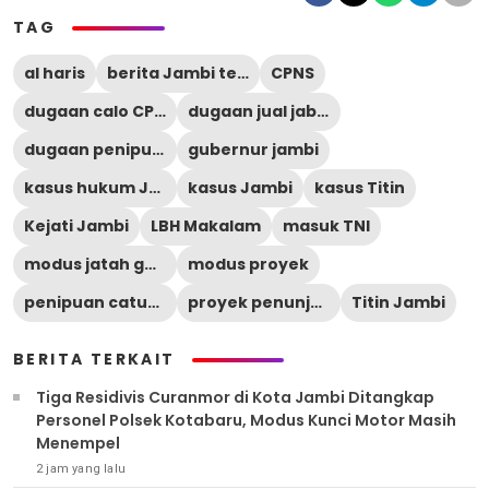
TAG
al haris
berita Jambi terbaru
CPNS
dugaan calo CPNS
dugaan jual jabatan
dugaan penipuan
gubernur jambi
kasus hukum Jambi
kasus Jambi
kasus Titin
Kejati Jambi
LBH Makalam
masuk TNI
modus jatah gubernur
modus proyek
penipuan catut nama pejabat
proyek penunjukan langsung
Titin Jambi
BERITA TERKAIT
Tiga Residivis Curanmor di Kota Jambi Ditangkap
Personel Polsek Kotabaru, Modus Kunci Motor Masih
Menempel
2 jam yang lalu