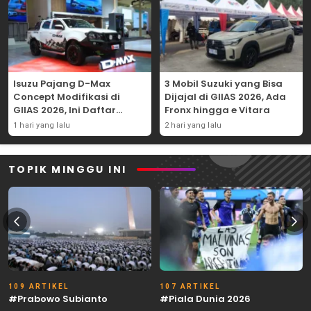
Isuzu Pajang D-Max
3 Mobil Suzuki yang Bisa
Concept Modifikasi di
Dijajal di GIIAS 2026, Ada
GIIAS 2026, Ini Daftar
Fronx hingga e Vitara
Ubahannya
1 hari yang lalu
2 hari yang lalu
TOPIK MINGGU INI
109 ARTIKEL
107 ARTIKEL
#Prabowo Subianto
#Piala Dunia 2026