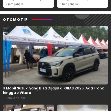
Terancam Tutup
Massal Indonesia
7 jam yang lalu
1 hari yang lalu
Permanen
OTOMOTIF
3 Mobil Suzuki yang Bisa Dijajal di GIIAS 2026, Ada Fronx
hingga e Vitara
12 jam yang lalu