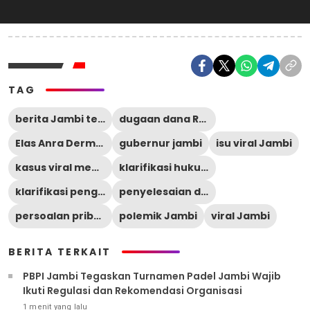
TAG
berita Jambi terbaru
dugaan dana Rp400 juta
Elas Anra Dermawan
gubernur jambi
isu viral Jambi
kasus viral media sosial
klarifikasi hukum
klarifikasi pengacara
penyelesaian damai
persoalan pribadi klien
polemik Jambi
viral Jambi
BERITA TERKAIT
PBPI Jambi Tegaskan Turnamen Padel Jambi Wajib
Ikuti Regulasi dan Rekomendasi Organisasi
1 menit yang lalu