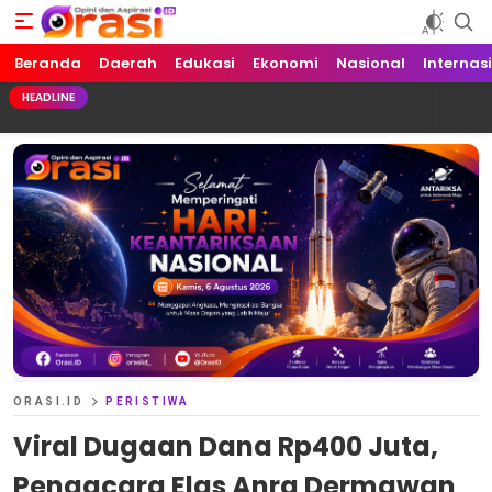
Beranda
Orasi.ID
Opini dan Aspirasi!
Daerah
Edukasi
Ekonomi
Nasional
Internas
HEADLINE
ORASI.ID
PERISTIWA
Viral Dugaan Dana Rp400 Juta,
Pengacara Elas Anra Dermawan