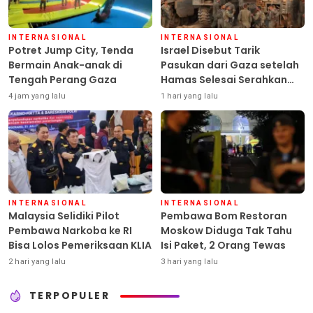
INTERNASIONAL
INTERNASIONAL
Potret Jump City, Tenda
Israel Disebut Tarik
Bermain Anak-anak di
Pasukan dari Gaza setelah
Tengah Perang Gaza
Hamas Selesai Serahkan
Senjata
4 jam yang lalu
1 hari yang lalu
INTERNASIONAL
INTERNASIONAL
Malaysia Selidiki Pilot
Pembawa Bom Restoran
Pembawa Narkoba ke RI
Moskow Diduga Tak Tahu
Bisa Lolos Pemeriksaan KLIA
Isi Paket, 2 Orang Tewas
2 hari yang lalu
3 hari yang lalu
TERPOPULER