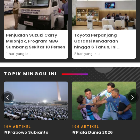
Penjualan Suzuki Carry
Toyota Perpanjang
Melonjak, Program MBG
Garansi Kendaraan
Sumbang Sekitar 10 Persen
hingga 6 Tahun, Ini
Syaratnya
1 hari yang lalu
2 hari yang lalu
TOPIK MINGGU INI
109 ARTIKEL
106 ARTIKEL
#Prabowo Subianto
#Piala Dunia 2026