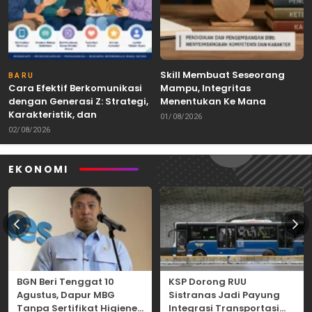
Skill Membuat Seseorang
BARU
Cara Efektif Berkomunikasi
Mampu, Integritas
dengan Generasi Z: Strategi,
Menentukan Ke Mana
Karakteristik, dan
Kemampuan Itu Dibawa
01/08/2026
Tantangannya
02/08/2026
EKONOMI
BGN Beri Tenggat 10
KSP Dorong RUU
Agustus, Dapur MBG
Sistranas Jadi Payung
Tanpa Sertifikat Higiene
Integrasi Transportasi