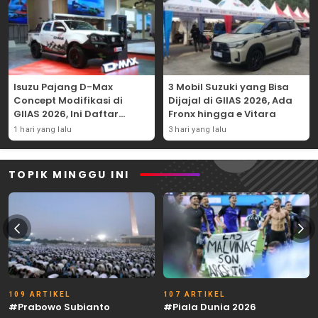
Isuzu Pajang D-Max
3 Mobil Suzuki yang Bisa
Concept Modifikasi di
Dijajal di GIIAS 2026, Ada
GIIAS 2026, Ini Daftar
Fronx hingga e Vitara
Ubahannya
1 hari yang lalu
3 hari yang lalu
TOPIK MINGGU INI
109 ARTIKEL
107 ARTIKEL
#Prabowo Subianto
#Piala Dunia 2026