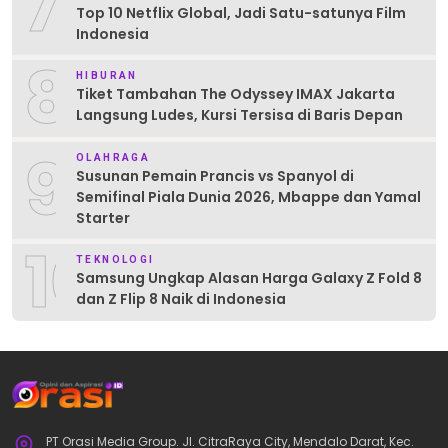
7
Top 10 Netflix Global, Jadi Satu-satunya Film
Indonesia
8
HIBURAN
Tiket Tambahan The Odyssey IMAX Jakarta
Langsung Ludes, Kursi Tersisa di Baris Depan
9
OLAHRAGA
Susunan Pemain Prancis vs Spanyol di
Semifinal Piala Dunia 2026, Mbappe dan Yamal
Starter
10
TEKNOLOGI
Samsung Ungkap Alasan Harga Galaxy Z Fold 8
dan Z Flip 8 Naik di Indonesia
PT Orasi Media Group. Jl. CitraRaya City, Mendalo Darat, Kec.