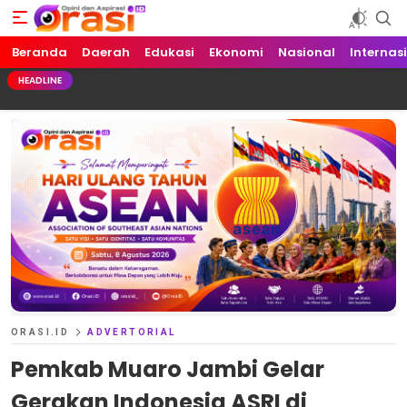
Beranda
Orasi.ID
Opini dan Aspirasi!
Daerah
Edukasi
Ekonomi
Nasional
Internas
HEADLINE
ORASI.ID
ADVERTORIAL
Pemkab Muaro Jambi Gelar
Gerakan Indonesia ASRI di