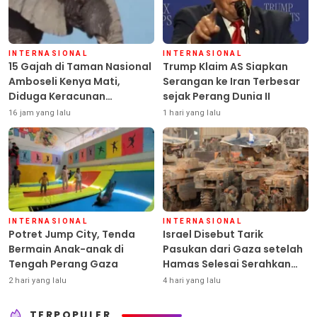
INTERNASIONAL
INTERNASIONAL
15 Gajah di Taman Nasional
Trump Klaim AS Siapkan
Amboseli Kenya Mati,
Serangan ke Iran Terbesar
Diduga Keracunan
sejak Perang Dunia II
Pestisida
16 jam yang lalu
1 hari yang lalu
INTERNASIONAL
INTERNASIONAL
Potret Jump City, Tenda
Israel Disebut Tarik
Bermain Anak-anak di
Pasukan dari Gaza setelah
Tengah Perang Gaza
Hamas Selesai Serahkan
Senjata
2 hari yang lalu
4 hari yang lalu
TERPOPULER