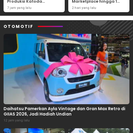
Produksi Katoda
Marketplace hingga 1
Tembaga Mulai
November 2026
7 jam yang lalu
2 hari yang lalu
September 2026
OTOMOTIF
Daihatsu Pamerkan Ayla Vintage dan Gran Max Retro di
GIIAS 2026, Jadi Hadiah Undian
12 jam yang lalu