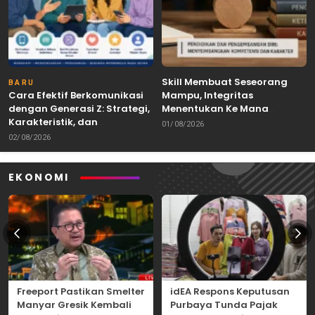
Skill Membuat Seseorang
BARU
Cara Efektif Berkomunikasi
Mampu, Integritas
dengan Generasi Z: Strategi,
Menentukan Ke Mana
Karakteristik, dan
Kemampuan Itu Dibawa
01/08/2026
Tantangannya
02/08/2026
EKONOMI
Freeport Pastikan Smelter
idEA Respons Keputusan
Manyar Gresik Kembali
Purbaya Tunda Pajak