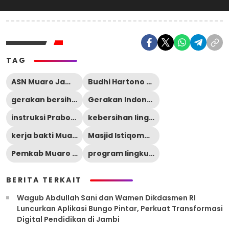
TAG
ASN Muaro Jambi
Budhi Hartono Sekda Muaro Jambi
gerakan bersih lingkungan
Gerakan Indonesia ASRI
instruksi Prabowo Subianto
kebersihan lingkungan Sengeti
kerja bakti Muaro Jambi
Masjid Istiqomah Sengeti
Pemkab Muaro Jambi
program lingkungan Muaro Jambi
BERITA TERKAIT
Wagub Abdullah Sani dan Wamen Dikdasmen RI
Luncurkan Aplikasi Bungo Pintar, Perkuat Transformasi
Digital Pendidikan di Jambi