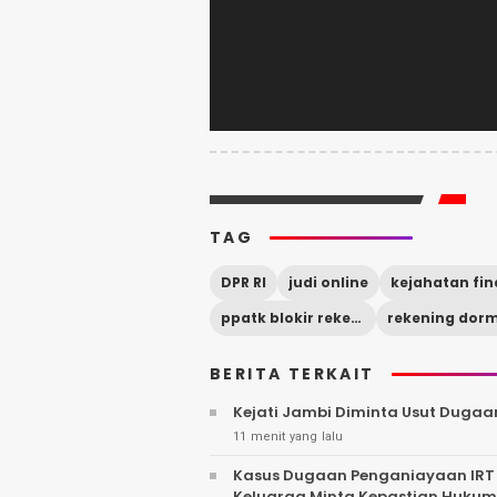
TAG
DPR RI
judi online
ppatk blokir rekening
rekening dor
BERITA TERKAIT
Kejati Jambi Diminta Usut Dugaan
11 menit yang lalu
Kasus Dugaan Penganiayaan IRT o
Keluarga Minta Kepastian Hukum