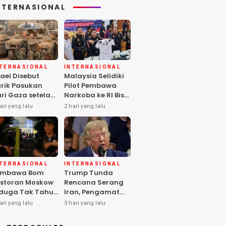
NTERNASIONAL
NTERNASIONAL
INTERNASIONAL
rael Disebut
Malaysia Selidiki
rik Pasukan
Pilot Pembawa
ri Gaza setelah
Narkoba ke RI Bisa
mas Selesai
Lolos Pemeriksaan
ari yang lalu
2 hari yang lalu
rahkan Senjata
KLIA
NTERNASIONAL
INTERNASIONAL
embawa Bom
Trump Tunda
storan Moskow
Rencana Serang
duga Tak Tahu
Iran, Pengamat
i Paket, 2 Orang
Soroti Risiko
ari yang lalu
3 hari yang lalu
ewas
Konflik Meluas