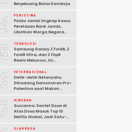
Berpeluang Balas Kamboja
4
PERISTIWA
Polda Jambi Ungkap Kasus
Peretasan Bank Jambi,
Libatkan Warga Negara
Bulgaria dan Tiga
5
Tersangka Ditangkap
TEKNOLOGI
Samsung Galaxy Z Fold8, Z
Fold8 Ultra, dan Z Flip8
Resmi Meluncur, Ini
Spesifikasi Lengkapnya
6
INTERNASIONAL
Detik-detik Netanyahu
Dihadang Demonstran Pro-
Palestina saat Makan
Malam di Washington DC
7
HIBURAN
Suzzanna: Santet Dosa di
Atas Dosa Masuk Top 10
Netflix Global, Jadi Satu-
satunya Film Indonesia
OLAHRAGA