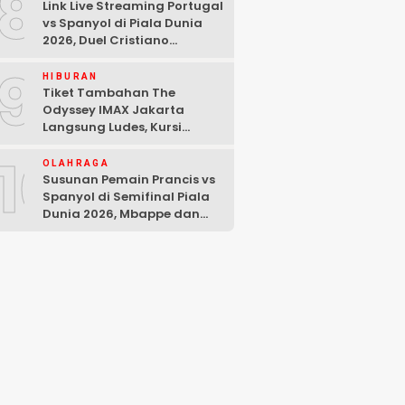
8
Link Live Streaming Portugal
vs Spanyol di Piala Dunia
2026, Duel Cristiano
Ronaldo dan Lamine Yamal
9
HIBURAN
Tiket Tambahan The
Odyssey IMAX Jakarta
Langsung Ludes, Kursi
Tersisa di Baris Depan
10
OLAHRAGA
Susunan Pemain Prancis vs
Spanyol di Semifinal Piala
Dunia 2026, Mbappe dan
Yamal Starter