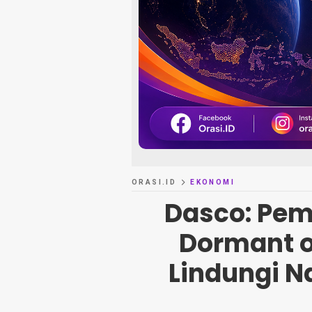
ORASI.ID
EKONOMI
Dasco: Pem
Dormant o
Lindungi N