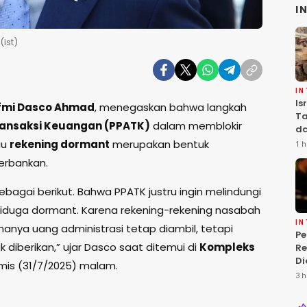
I
ist)
I
Is
fmi Dasco Ahmad
, menegaskan bahwa langkah
Ta
Transaksi Keuangan (PPATK)
dalam memblokir
da
Ha
au
rekening dormant
merupakan bentuk
1 h
Se
erbankan.
agai berikut. Bahwa PPATK justru ingin melindungi
iduga dormant. Karena rekening-rekening nasabah
I
anya uang administrasi tetap diambil, tetapi
P
 diberikan,” ujar Dasco saat ditemui di
Kompleks
Re
Di
amis (31/7/2025) malam.
Is
3 h
T