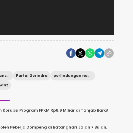
kejahatan finansial
Partai Gerindra
perlindungan nasabah bank
mant
 Korupsi Program FPKM Rp8,9 Miliar di Tanjab Barat
leh Pekerja Dompeng di Batanghari Jalan 7 Bulan,