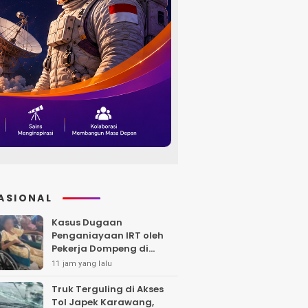
ASIONAL
Kasus Dugaan
Penganiayaan IRT oleh
Pekerja Dompeng di
Batanghari Jalan 7 Bulan,
11 jam yang lalu
Keluarga Minta
Kepastian Hukum
Truk Terguling di Akses
Tol Japek Karawang,