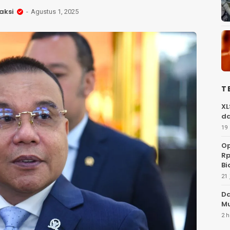
aksi
Agustus 1, 2025
T
XL
da
19 
Op
Rp
Bi
21 
Da
Mu
2 h