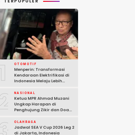
TERPOPULER
1
OTOMOTIF
Menperin: Transformasi
Kendaraan Elektrifikasi di
Indonesia Melaju Lebih
Cepat dari Perkiraan
2
NASIONAL
Ketua MPR Ahmad Muzani
Ungkap Harapan di
Penghujung Zikir dan Doa
Kebangsaan
3
OLAHRAGA
Jadwal SEA V Cup 2026 Leg 2
di Jakarta, Indonesia