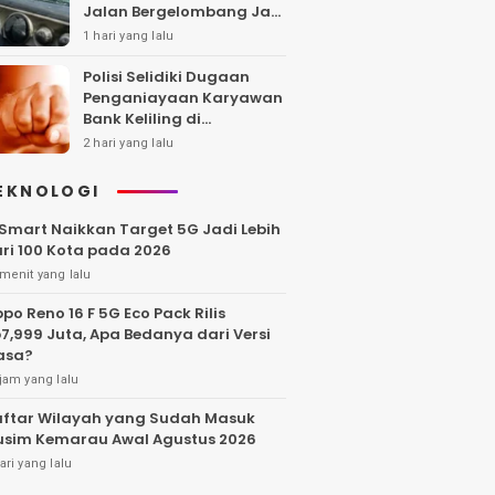
Jalan Bergelombang Jadi
Sorotan
1 hari yang lalu
Polisi Selidiki Dugaan
Penganiayaan Karyawan
Bank Keliling di
Tangerang
2 hari yang lalu
EKNOLOGI
Smart Naikkan Target 5G Jadi Lebih
ri 100 Kota pada 2026
menit yang lalu
po Reno 16 F 5G Eco Pack Rilis
7,999 Juta, Apa Bedanya dari Versi
asa?
jam yang lalu
ftar Wilayah yang Sudah Masuk
sim Kemarau Awal Agustus 2026
ari yang lalu