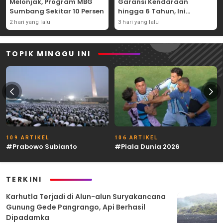
Melonjak, Program MBG
Garansi Kendaraan
Sumbang Sekitar 10 Persen
hingga 6 Tahun, Ini
Syaratnya
2 hari yang lalu
3 hari yang lalu
TOPIK MINGGU INI
109 ARTIKEL
106 ARTIKEL
#Prabowo Subianto
#Piala Dunia 2026
TERKINI
Karhutla Terjadi di Alun-alun Suryakancana
Gunung Gede Pangrango, Api Berhasil
Dipadamka