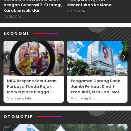
dengan Generasi Z: Strategi,
Menentukan Ke Mana
Karakteristik, dan
Kemampuan Itu Dibawa
01/08/2026
Tantangannya
02/08/2026
EKONOMI
idEA Respons Keputusan
Pengamat Dorong Bank
Purbaya Tunda Pajak
Jambi Perkuat Kredit
Marketplace hingga 1
Produktif, Bisa Jadi Motor
November 2026
Ekonomi Daerah
5 jam yang lalu
8 jam yang lalu
OTOMOTIF