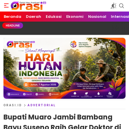
Beranda
Orasi.ID
Opini dan Aspirasi!
Daerah
Edukasi
Ekonomi
Nasional
Internas
HEADLINE
ORASI.ID
ADVERTORIAL
Bupati Muaro Jambi Bambang
Bayu Suseno Raih Gelar Doktor di