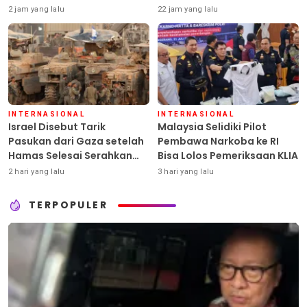
2 jam yang lalu
22 jam yang lalu
INTERNASIONAL
INTERNASIONAL
Israel Disebut Tarik
Malaysia Selidiki Pilot
Pasukan dari Gaza setelah
Pembawa Narkoba ke RI
Hamas Selesai Serahkan
Bisa Lolos Pemeriksaan KLIA
Senjata
2 hari yang lalu
3 hari yang lalu
TERPOPULER