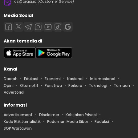
cs@orasi.id (Customer Service)
Media Sosial
Akan tersedia di
Kanal
Daerah
Edukasi
Ekonomi
Nasional
Internasional
Opini
Otomotif
Peristiwa
Perkara
Teknologi
Temuan
Advertorial
Informasi
Advertisement
Disclaimer
Kebijakan Privasi
Kode Etik Jurnalistik
Pedoman Media Siber
Redaksi
SOP Wartawan