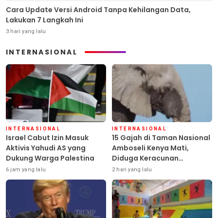
Cara Update Versi Android Tanpa Kehilangan Data,
Lakukan 7 Langkah Ini
3 hari yang lalu
INTERNASIONAL
INTERNASIONAL
INTERNASIONAL
Israel Cabut Izin Masuk
15 Gajah di Taman Nasional
Aktivis Yahudi AS yang
Amboseli Kenya Mati,
Dukung Warga Palestina
Diduga Keracunan
Pestisida
6 jam yang lalu
2 hari yang lalu