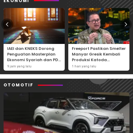
EKONOMI
IAEI dan KNEKS Dorong
Freeport Pastikan Smelter
Penguatan Masterplan
Manyar Gresik Kembali
Ekonomi Syariah dan PDB
Produksi Katoda
Syariah Indonesia
Tembaga Mulai
9 jam yang lalu
1 hari yang lalu
September 2026
OTOMOTIF