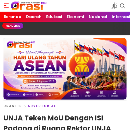
Beranda
Orasi.ID
Opini dan Aspirasi!
Daerah
Edukasi
Ekonomi
Nasional
Internas
HEADLINE
ORASI.ID
ADVERTORIAL
UNJA Teken MoU Dengan ISI
Padang di Ruang Rektor UNJA