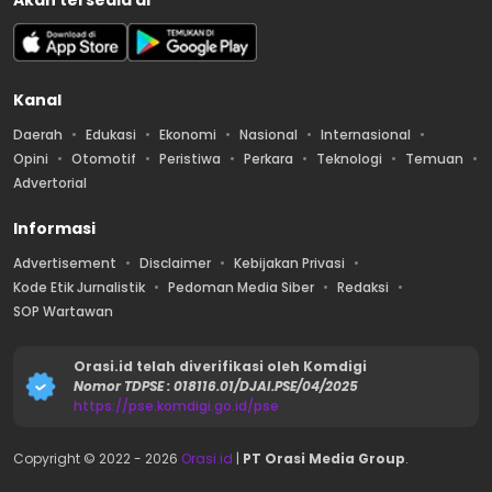
Akan tersedia di
Kanal
Daerah
Edukasi
Ekonomi
Nasional
Internasional
Opini
Otomotif
Peristiwa
Perkara
Teknologi
Temuan
Advertorial
Informasi
Advertisement
Disclaimer
Kebijakan Privasi
Kode Etik Jurnalistik
Pedoman Media Siber
Redaksi
SOP Wartawan
Orasi.id telah diverifikasi oleh Komdigi
Nomor TDPSE : 018116.01/DJAI.PSE/04/2025
https://pse.komdigi.go.id/pse
Copyright © 2022 -
2026
Orasi.id
|
PT Orasi Media Group
.