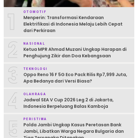
1
OTOMOTIF
Menperin: Transformasi Kendaraan
Elektrifikasi di Indonesia Melaju Lebih Cepat
dari Perkiraan
2
NASIONAL
Ketua MPR Ahmad Muzani Ungkap Harapan di
Penghujung Zikir dan Doa Kebangsaan
3
TEKNOLOGI
Oppo Reno 16 F 5G Eco Pack Rilis Rp7,999 Juta,
Apa Bedanya dari Versi Biasa?
4
OLAHRAGA
Jadwal SEA V Cup 2026 Leg 2 di Jakarta,
Indonesia Berpeluang Balas Kamboja
5
PERISTIWA
Polda Jambi Ungkap Kasus Peretasan Bank
Jambi, Libatkan Warga Negara Bulgaria dan
Tiga Tersangka Ditangkap