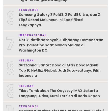
6
TEKNOLOGI
Samsung Galaxy Z Fold8, Z Fold8 Ultra, dan Z
Flip8 Resmi Meluncur, Ini Spesifikasi
Lengkapnya
7
INTERNASIONAL
Detik-detik Netanyahu Dihadang Demonstran
Pro-Palestina saat Makan Malam di
Washington DC
8
HIBURAN
Suzzanna: Santet Dosa di Atas Dosa Masuk
Top 10 Netflix Global, Jadi Satu-satunya Film
Indonesia
9
HIBURAN
Tiket Tambahan The Odyssey IMAX Jakarta
Langsung Ludes, Kursi Tersisa di Baris Depan
TEKNOLOGI
Samsung Ungkap Alasan Harga Galaxy Z Fold 8