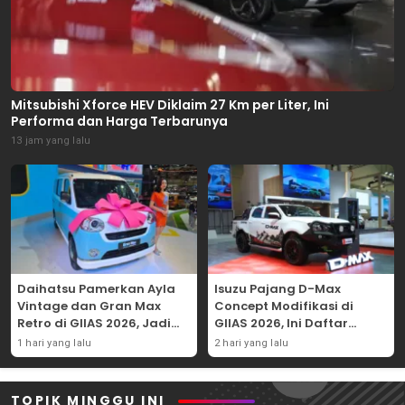
Mitsubishi Xforce HEV Diklaim 27 Km per Liter, Ini
Performa dan Harga Terbarunya
13 jam yang lalu
Daihatsu Pamerkan Ayla
Isuzu Pajang D-Max
Vintage dan Gran Max
Concept Modifikasi di
Retro di GIIAS 2026, Jadi
GIIAS 2026, Ini Daftar
Hadiah Undian
Ubahannya
1 hari yang lalu
2 hari yang lalu
TOPIK MINGGU INI