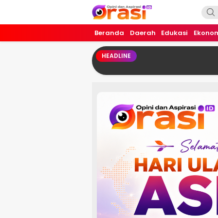
Orasi.ID
Opini dan Aspirasi!
Beranda
Daerah
Edukasi
Ekono
HEADLINE