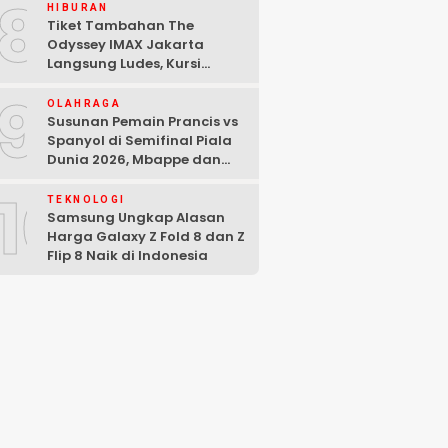
8
HIBURAN
Tiket Tambahan The
Odyssey IMAX Jakarta
Langsung Ludes, Kursi
Tersisa di Baris Depan
9
OLAHRAGA
Susunan Pemain Prancis vs
Spanyol di Semifinal Piala
Dunia 2026, Mbappe dan
Yamal Starter
10
TEKNOLOGI
Samsung Ungkap Alasan
Harga Galaxy Z Fold 8 dan Z
Flip 8 Naik di Indonesia