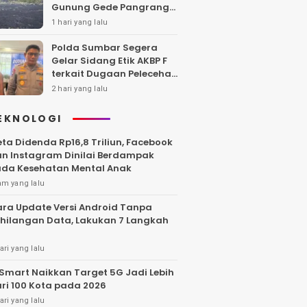
Gunung Gede Pangrango,
Api Berhasil Dipadamka
1 hari yang lalu
Polda Sumbar Segera
Gelar Sidang Etik AKBP F
terkait Dugaan Pelecehan
Polwan
2 hari yang lalu
EKNOLOGI
ta Didenda Rp16,8 Triliun, Facebook
n Instagram Dinilai Berdampak
da Kesehatan Mental Anak
am yang lalu
ra Update Versi Android Tanpa
hilangan Data, Lakukan 7 Langkah
ari yang lalu
Smart Naikkan Target 5G Jadi Lebih
ri 100 Kota pada 2026
ari yang lalu