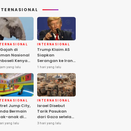
NTERNASIONAL
NTERNASIONAL
INTERNASIONAL
 Gajah di
Trump Klaim AS
man Nasional
Siapkan
boseli Kenya
Serangan ke Iran
ti, Diduga
Terbesar sejak
jam yang lalu
1 hari yang lalu
eracunan
Perang Dunia II
stisida
NTERNASIONAL
INTERNASIONAL
tret Jump City,
Israel Disebut
nda Bermain
Tarik Pasukan
ak-anak di
dari Gaza setelah
ngah Perang
Hamas Selesai
ari yang lalu
3 hari yang lalu
aza
Serahkan Senjata