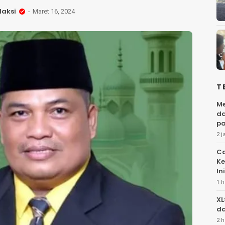
aksi
Maret 16, 2024
T
Me
da
pa
2 j
Ca
Ke
Ini
1 h
XL
da
2 h