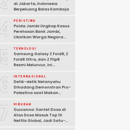
3
di Jakarta, Indonesia
Berpeluang Balas Kamboja
4
PERISTIWA
Polda Jambi Ungkap Kasus
Peretasan Bank Jambi,
Libatkan Warga Negara
Bulgaria dan Tiga
5
Tersangka Ditangkap
TEKNOLOGI
Samsung Galaxy Z Fold8, Z
Fold8 Ultra, dan Z Flip8
Resmi Meluncur, Ini
Spesifikasi Lengkapnya
6
INTERNASIONAL
Detik-detik Netanyahu
Dihadang Demonstran Pro-
Palestina saat Makan
Malam di Washington DC
7
HIBURAN
Suzzanna: Santet Dosa di
Atas Dosa Masuk Top 10
Netflix Global, Jadi Satu-
satunya Film Indonesia