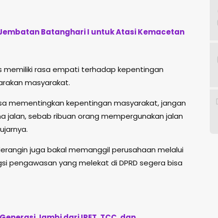
 Jembatan Batanghari I untuk Atasi Kemacetan
 memiliki rasa empati terhadap kepentingan
arakan masyarakat.
sa mementingkan kepentingan masyarakat, jangan
 jalan, sebab ribuan orang mempergunakan jalan
ujarnya.
erangin juga bakal memanggil perusahaan melalui
gsi pengawasan yang melekat di DPRD segera bisa
Generasi Jambi dari IRET, TCC, dan