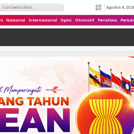
Agustus 8, 202
mi
Nasional
Internasional
Opini
Otomotif
Peristiwa
Perka