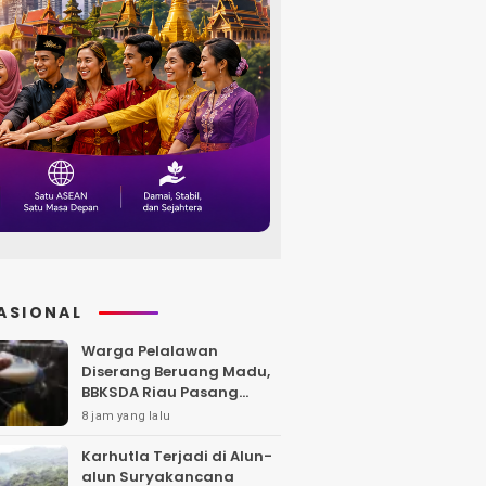
ASIONAL
Warga Pelalawan
Diserang Beruang Madu,
BBKSDA Riau Pasang
Kandang Jebak di Lokasi
8 jam yang lalu
Kejadian
Karhutla Terjadi di Alun-
alun Suryakancana