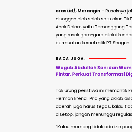
orasi.id/, Merangin
– Rusaknya ja
diunggah oleh salah satu akun Ti
Anak Dalam yaitu Temenggung Tam
yang rusak gara-gara dilalui kend
bermuatan kernel milik PT Shogun.
BACA JUGA:
Wagub Abdullah Sani dan Wame
Pintar, Perkuat Transformasi Di
Tak urung peristiwa ini memantik
Herman Efendi. Pria yang akrab d
daerah juga harus tegas, kalau ti
disetop, jangan menunggu regulasi
“Kalau memang tidak ada izin pen