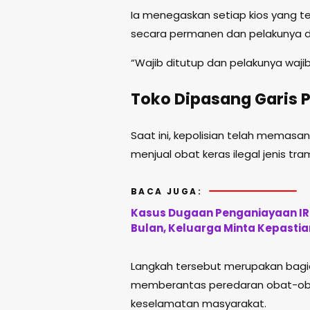
Ia menegaskan setiap kios yang ter
secara permanen dan pelakunya d
“Wajib ditutup dan pelakunya wajib
Toko Dipasang Garis P
Saat ini, kepolisian telah memasang
menjual obat keras ilegal jenis t
BACA JUGA:
Kasus Dugaan Penganiayaan IRT
Bulan, Keluarga Minta Kepasti
Langkah tersebut merupakan bagia
memberantas peredaran obat-ob
keselamatan masyarakat.