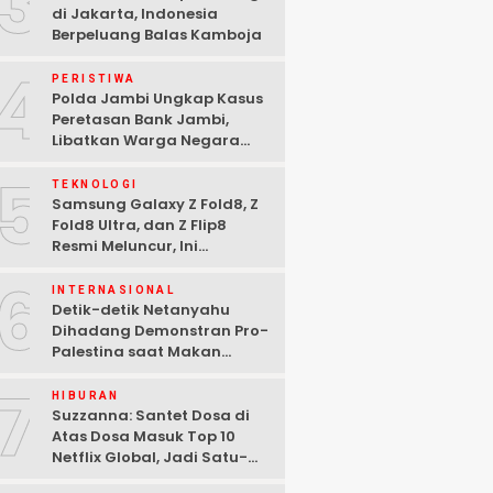
3
di Jakarta, Indonesia
Berpeluang Balas Kamboja
4
PERISTIWA
Polda Jambi Ungkap Kasus
Peretasan Bank Jambi,
Libatkan Warga Negara
Bulgaria dan Tiga
5
Tersangka Ditangkap
TEKNOLOGI
Samsung Galaxy Z Fold8, Z
Fold8 Ultra, dan Z Flip8
Resmi Meluncur, Ini
Spesifikasi Lengkapnya
6
INTERNASIONAL
Detik-detik Netanyahu
Dihadang Demonstran Pro-
Palestina saat Makan
Malam di Washington DC
7
HIBURAN
Suzzanna: Santet Dosa di
Atas Dosa Masuk Top 10
Netflix Global, Jadi Satu-
satunya Film Indonesia