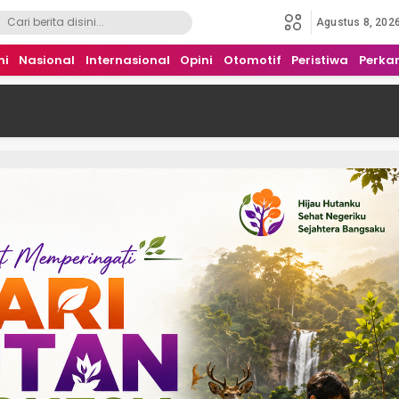
Agustus 8, 202
mi
Nasional
Internasional
Opini
Otomotif
Peristiwa
Perka