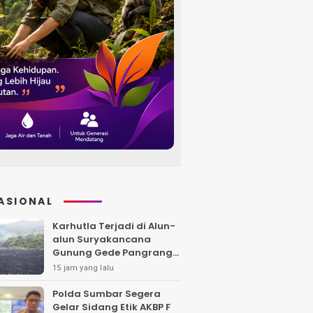
ASIONAL
Karhutla Terjadi di Alun-
alun Suryakancana
Gunung Gede Pangrango,
Api Berhasil Dipadamka
15 jam yang lalu
Polda Sumbar Segera
Gelar Sidang Etik AKBP F