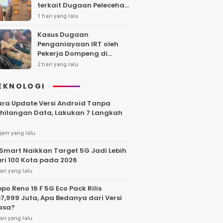
terkait Dugaan Pelecehan
Polwan
1 hari yang lalu
Kasus Dugaan
Penganiayaan IRT oleh
Pekerja Dompeng di
Batanghari Jalan 7 Bulan,
2 hari yang lalu
Keluarga Minta
Kepastian Hukum
EKNOLOGI
ra Update Versi Android Tanpa
hilangan Data, Lakukan 7 Langkah
jam yang lalu
Smart Naikkan Target 5G Jadi Lebih
ri 100 Kota pada 2026
ari yang lalu
po Reno 16 F 5G Eco Pack Rilis
7,999 Juta, Apa Bedanya dari Versi
asa?
ari yang lalu