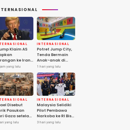
NTERNASIONAL
NTERNASIONAL
INTERNASIONAL
ump Klaim AS
Potret Jump City,
apkan
Tenda Bermain
rangan ke Iran
Anak-anak di
rbesar sejak
Tengah Perang
jam yang lalu
1 hari yang lalu
rang Dunia II
Gaza
NTERNASIONAL
INTERNASIONAL
rael Disebut
Malaysia Selidiki
rik Pasukan
Pilot Pembawa
ri Gaza setelah
Narkoba ke RI Bisa
mas Selesai
Lolos Pemeriksaan
ari yang lalu
3 hari yang lalu
rahkan Senjata
KLIA