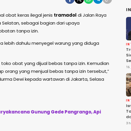
I
l obat keras ilegal jenis
tramadol
di Jalan Raya
 Selatan, sebagai bagian dari upaya
atan tanpa izin.
ga lebih dahulu menyegel warung yang diduga
I
Tr
Si
Se
 toko obat yang dijual bebas tanpa izin. Kemudian
Te
16 
 orang yang menjual bebas tanpa izin tersebut,”
Pe
urma Dewi kepada wartawan di Jakarta, Selasa
I
Is
Ta
 Suryakancana Gunung Gede Pangrango, Api
da
Ha
3 h
Se