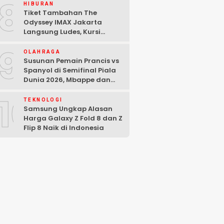
8
HIBURAN
Tiket Tambahan The
Odyssey IMAX Jakarta
Langsung Ludes, Kursi
Tersisa di Baris Depan
9
OLAHRAGA
Susunan Pemain Prancis vs
Spanyol di Semifinal Piala
Dunia 2026, Mbappe dan
Yamal Starter
10
TEKNOLOGI
Samsung Ungkap Alasan
Harga Galaxy Z Fold 8 dan Z
Flip 8 Naik di Indonesia