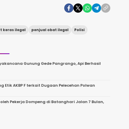
t keras ilegal
penjual obat ilegal
Polisi
uryakancana Gunung Gede Pangrango, Api Berhasil
g Etik AKBP F terkait Dugaan Pelecehan Polwan
leh Pekerja Dompeng di Batanghari Jalan 7 Bulan,