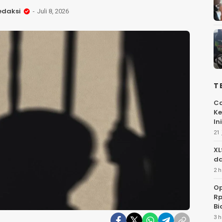
edaksi
Juli 8, 2026
T
Ca
Ke
Ini
21 
XL
da
2 h
Op
Rp
Bi
3 h