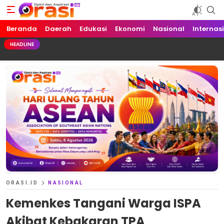
Beranda
Orasi.ID
Opini dan Aspirasi!
Daerah
Edukasi
Ekonomi
Nasional
Internas
HEADLINE
ORASI.ID
NASIONAL
Kemenkes Tangani Warga ISPA
Akibat Kebakaran TPA