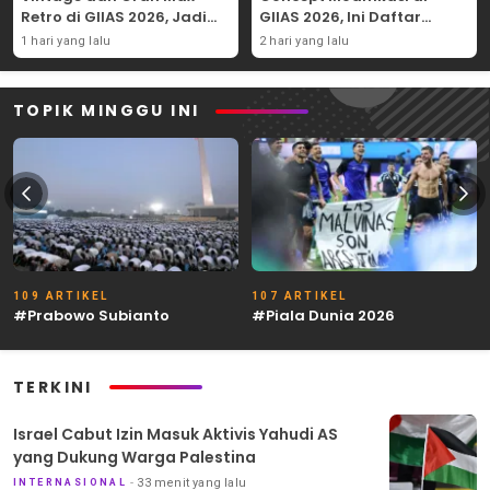
Retro di GIIAS 2026, Jadi
GIIAS 2026, Ini Daftar
Hadiah Undian
Ubahannya
1 hari yang lalu
2 hari yang lalu
TOPIK MINGGU INI
109 ARTIKEL
107 ARTIKEL
#Prabowo Subianto
#Piala Dunia 2026
TERKINI
Israel Cabut Izin Masuk Aktivis Yahudi AS
yang Dukung Warga Palestina
33 menit yang lalu
INTERNASIONAL