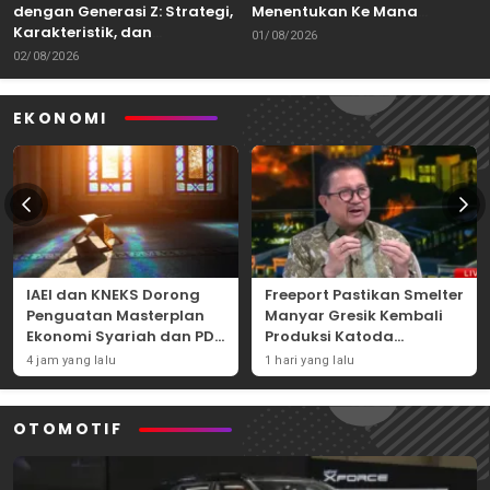
dengan Generasi Z: Strategi,
Menentukan Ke Mana
Karakteristik, dan
Kemampuan Itu Dibawa
01/08/2026
Tantangannya
02/08/2026
EKONOMI
IAEI dan KNEKS Dorong
Freeport Pastikan Smelter
Penguatan Masterplan
Manyar Gresik Kembali
Ekonomi Syariah dan PDB
Produksi Katoda
Syariah Indonesia
Tembaga Mulai
4 jam yang lalu
1 hari yang lalu
September 2026
OTOMOTIF