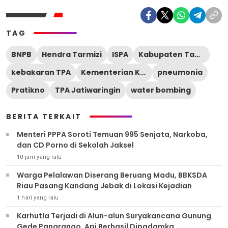
TAG
BNPB
Hendra Tarmizi
ISPA
Kabupaten Tangerang
kebakaran TPA
Kementerian Kesehatan
pneumonia
Pratikno
TPA Jatiwaringin
water bombing
BERITA TERKAIT
Menteri PPPA Soroti Temuan 995 Senjata, Narkoba,
dan CD Porno di Sekolah Jaksel
10 jam yang lalu
Warga Pelalawan Diserang Beruang Madu, BBKSDA
Riau Pasang Kandang Jebak di Lokasi Kejadian
1 hari yang lalu
Karhutla Terjadi di Alun-alun Suryakancana Gunung
Gede Pangrango, Api Berhasil Dipadamka