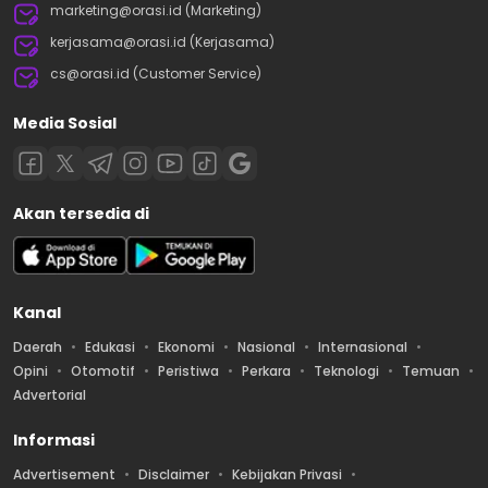
marketing@orasi.id (Marketing)
kerjasama@orasi.id (Kerjasama)
cs@orasi.id (Customer Service)
Media Sosial
Akan tersedia di
Kanal
Daerah
Edukasi
Ekonomi
Nasional
Internasional
Opini
Otomotif
Peristiwa
Perkara
Teknologi
Temuan
Advertorial
Informasi
Advertisement
Disclaimer
Kebijakan Privasi