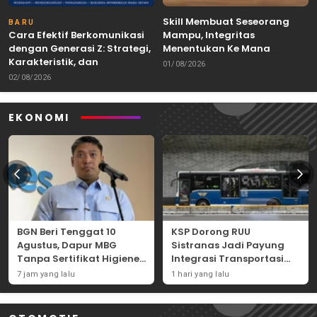
Skill Membuat Seseorang
BARU
Cara Efektif Berkomunikasi
Mampu, Integritas
dengan Generasi Z: Strategi,
Menentukan Ke Mana
Karakteristik, dan
Kemampuan Itu Dibawa
01/08/2026
Tantangannya
02/08/2026
EKONOMI
BGN Beri Tenggat 10
KSP Dorong RUU
Agustus, Dapur MBG
Sistranas Jadi Payung
Tanpa Sertifikat Higiene
Integrasi Transportasi
Terancam Tutup
Massal Indonesia
7 jam yang lalu
1 hari yang lalu
Permanen