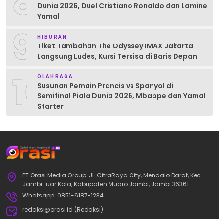
8
Dunia 2026, Duel Cristiano Ronaldo dan Lamine
Yamal
9
HIBURAN
Tiket Tambahan The Odyssey IMAX Jakarta
Langsung Ludes, Kursi Tersisa di Baris Depan
10
OLAHRAGA
Susunan Pemain Prancis vs Spanyol di
Semifinal Piala Dunia 2026, Mbappe dan Yamal
Starter
PT Orasi Media Group. Jl. CitraRaya City, Mendalo Darat, Kec.
Jambi Luar Kota, Kabupaten Muaro Jambi, Jambi 36361.
Whatsapp: 0851-6187-1234
redaksi@orasi.id (Redaksi)