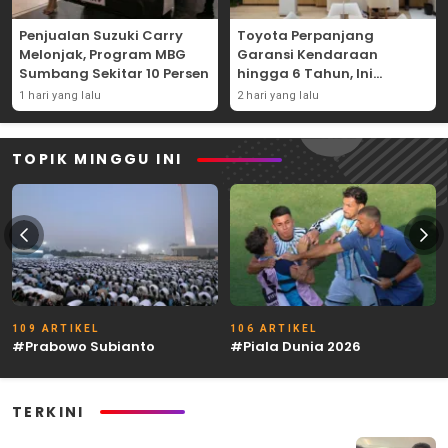
Penjualan Suzuki Carry
Toyota Perpanjang
Melonjak, Program MBG
Garansi Kendaraan
Sumbang Sekitar 10 Persen
hingga 6 Tahun, Ini
Syaratnya
1 hari yang lalu
2 hari yang lalu
TOPIK MINGGU INI
109 ARTIKEL
106 ARTIKEL
#Prabowo Subianto
#Piala Dunia 2026
TERKINI