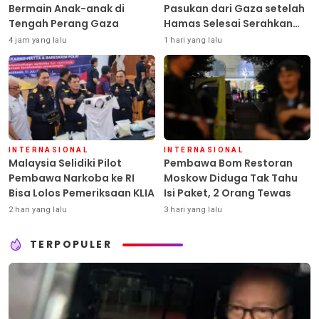
Bermain Anak-anak di
Pasukan dari Gaza setelah
Tengah Perang Gaza
Hamas Selesai Serahkan
Senjata
4 jam yang lalu
1 hari yang lalu
INTERNASIONAL
INTERNASIONAL
Malaysia Selidiki Pilot
Pembawa Bom Restoran
Pembawa Narkoba ke RI
Moskow Diduga Tak Tahu
Bisa Lolos Pemeriksaan KLIA
Isi Paket, 2 Orang Tewas
2 hari yang lalu
3 hari yang lalu
TERPOPULER