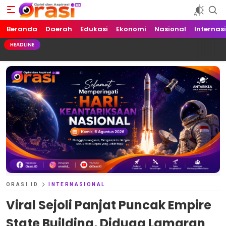
Beranda
Orasi.ID
Opini dan Aspirasi!
Daerah
Edukasi
Ekonomi
Nasional
Internas
HEADLINE
ORASI.ID
INTERNASIONAL
Viral Sejoli Panjat Puncak Empire
State Building, Diduga Lamaran