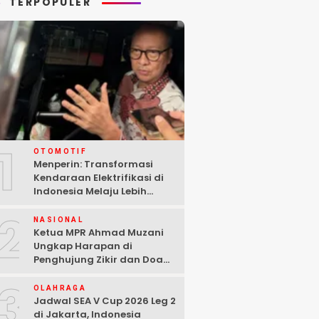
TERPOPULER
1
OTOMOTIF
Menperin: Transformasi
Kendaraan Elektrifikasi di
Indonesia Melaju Lebih
Cepat dari Perkiraan
2
NASIONAL
Ketua MPR Ahmad Muzani
Ungkap Harapan di
Penghujung Zikir dan Doa
Kebangsaan
3
OLAHRAGA
Jadwal SEA V Cup 2026 Leg 2
di Jakarta, Indonesia