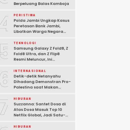
Berpeluang Balas Kamboja
4
PERISTIWA
Polda Jambi Ungkap Kasus
Peretasan Bank Jambi,
Libatkan Warga Negara
Bulgaria dan Tiga
5
Tersangka Ditangkap
TEKNOLOGI
Samsung Galaxy Z Fold8, Z
Fold8 Ultra, dan Z Flip8
Resmi Meluncur, Ini
Spesifikasi Lengkapnya
6
INTERNASIONAL
Detik-detik Netanyahu
Dihadang Demonstran Pro-
Palestina saat Makan
Malam di Washington DC
7
HIBURAN
Suzzanna: Santet Dosa di
Atas Dosa Masuk Top 10
Netflix Global, Jadi Satu-
satunya Film Indonesia
HIBURAN