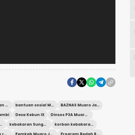
bantuan korban kebakaran
bantuan sosial Muaro Jambi
BAZNAS Muaro Jambi
ambi
Desa Kebun IX
Dinsos P3A Muaro Jambi
ten Muaro Jambi
kebakaran Sungai Gelam
korban kebakaran Muaro Jambi
pembangunan rumah korban kebakaran
Pemkab Muaro Jambi
Program Bedah Rumah