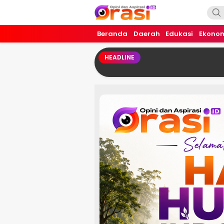
Orasi.ID
Opini dan Aspirasi!
Beranda
Daerah
Edukasi
Ekono
HEADLINE