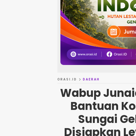
ORASI.ID
DAERAH
Wabup Junaid
Bantuan Ko
Sungai Ge
Disiapkan L