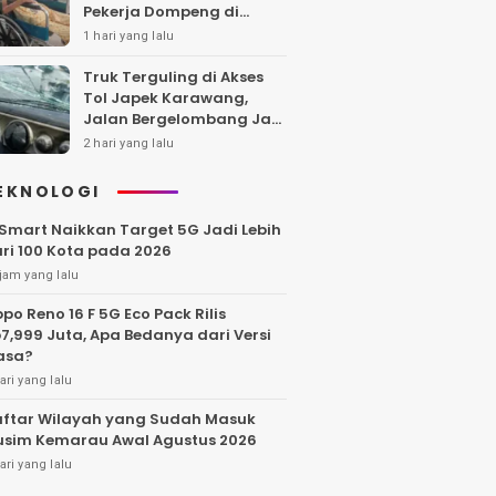
Pekerja Dompeng di
Batanghari Jalan 7 Bulan,
1 hari yang lalu
Keluarga Minta
Kepastian Hukum
Truk Terguling di Akses
Tol Japek Karawang,
Jalan Bergelombang Jadi
Sorotan
2 hari yang lalu
EKNOLOGI
Smart Naikkan Target 5G Jadi Lebih
ri 100 Kota pada 2026
jam yang lalu
po Reno 16 F 5G Eco Pack Rilis
7,999 Juta, Apa Bedanya dari Versi
asa?
ari yang lalu
ftar Wilayah yang Sudah Masuk
sim Kemarau Awal Agustus 2026
ari yang lalu