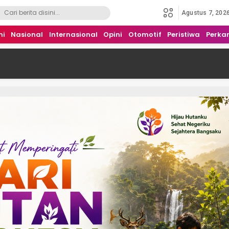
Agustus 7, 202
mi
Nasional
Internasional
Opini
Otomotif
Peristiwa
Perka