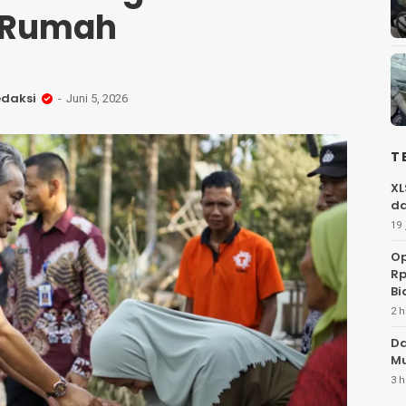
Rumah
daksi
Juni 5, 2026
T
XL
da
19 
Op
Rp
Bi
2 h
Da
Mu
3 h