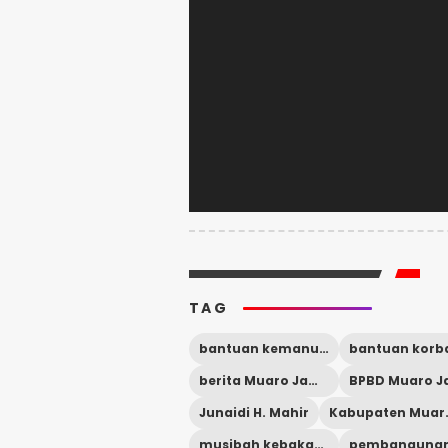
TAG
bantuan kemanusiaan
berita Muaro Jambi
BPBD Muaro J
Junaidi H. Mahir
Kabupa
musibah kebakaran