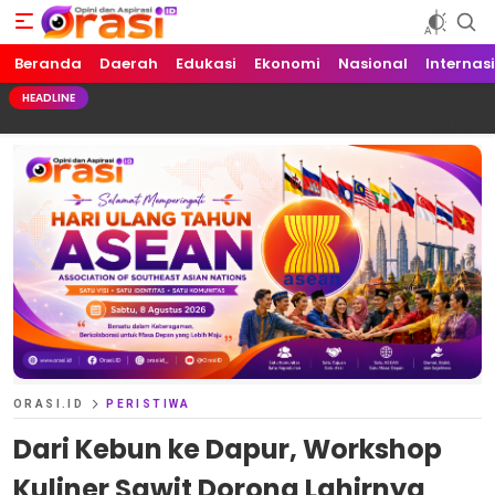
Beranda
Orasi.ID
Opini dan Aspirasi!
Daerah
Edukasi
Ekonomi
Nasional
Internas
HEADLINE
ORASI.ID
PERISTIWA
Dari Kebun ke Dapur, Workshop
Kuliner Sawit Dorong Lahirnya