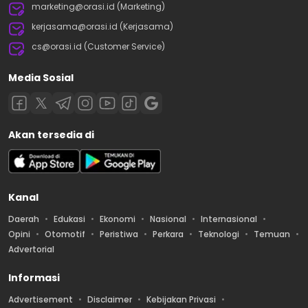
marketing@orasi.id (Marketing)
kerjasama@orasi.id (Kerjasama)
cs@orasi.id (Customer Service)
Media Sosial
Akan tersedia di
Kanal
Daerah
Edukasi
Ekonomi
Nasional
Internasional
Opini
Otomotif
Peristiwa
Perkara
Teknologi
Temuan
Advertorial
Informasi
Advertisement
Disclaimer
Kebijakan Privasi