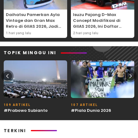
Daihatsu Pamerkan Ayla
Isuzu Pajang D-Max
Vintage dan Gran Max
Concept Modifikasi di
Retro di GIIAS 2026, Jadi
GIIAS 2026, Ini Daftar
Hadiah Undian
Ubahannya
1 hari yang lalu
2 hari yang lalu
TOPIK MINGGU INI
109 ARTIKEL
107 ARTIKEL
#Prabowo Subianto
#Piala Dunia 2026
TERKINI