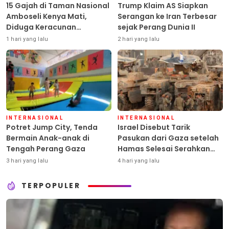
15 Gajah di Taman Nasional
Trump Klaim AS Siapkan
Amboseli Kenya Mati,
Serangan ke Iran Terbesar
Diduga Keracunan
sejak Perang Dunia II
Pestisida
1 hari yang lalu
2 hari yang lalu
INTERNASIONAL
INTERNASIONAL
Potret Jump City, Tenda
Israel Disebut Tarik
Bermain Anak-anak di
Pasukan dari Gaza setelah
Tengah Perang Gaza
Hamas Selesai Serahkan
Senjata
3 hari yang lalu
4 hari yang lalu
TERPOPULER