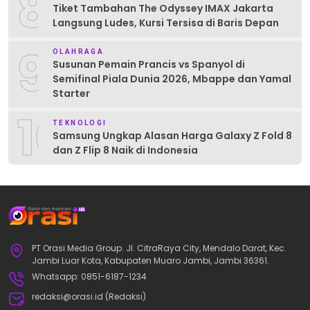
8
Tiket Tambahan The Odyssey IMAX Jakarta
Langsung Ludes, Kursi Tersisa di Baris Depan
9
OLAHRAGA
Susunan Pemain Prancis vs Spanyol di
Semifinal Piala Dunia 2026, Mbappe dan Yamal
Starter
10
TEKNOLOGI
Samsung Ungkap Alasan Harga Galaxy Z Fold 8
dan Z Flip 8 Naik di Indonesia
PT Orasi Media Group. Jl. CitraRaya City, Mendalo Darat, Kec.
Jambi Luar Kota, Kabupaten Muaro Jambi, Jambi 36361.
Whatsapp: 0851-6187-1234
redaksi@orasi.id (Redaksi)