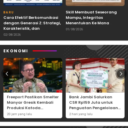
Skill Membuat Seseorang
BARU
Cara Efektif Berkomunikasi
Mampu, Integritas
dengan Generasi Z: Strategi,
Menentukan Ke Mana
Karakteristik, dan
Kemampuan Itu Dibawa
01/08/2026
Tantangannya
02/08/2026
EKONOMI
Freeport Pastikan Smelter
Bank Jambi Salurkan
Manyar Gresik Kembali
CSR Rp159 Juta untuk
Produksi Katoda
Penguatan Pengelolaan
Tembaga Mulai
Sampah di Tanjung
20 jam yang lalu
2 hari yang lalu
September 2026
Jabung Barat