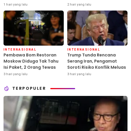
Senjata
1 hari yang lalu
2 hari yang lalu
INTERNASIONAL
INTERNASIONAL
Pembawa Bom Restoran
Trump Tunda Rencana
Moskow Diduga Tak Tahu
Serang Iran, Pengamat
Isi Paket, 2 Orang Tewas
Soroti Risiko Konflik Meluas
3 hari yang lalu
3 hari yang lalu
TERPOPULER