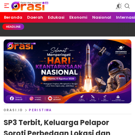
Beranda
Orasi.ID
Opini dan Aspirasi!
Daerah
Edukasi
Ekonomi
Nasional
Internas
HEADLINE
ORASI.ID
PERISTIWA
SP3 Terbit, Keluarga Pelapor
Soroti Perbedaan Lokasi dan