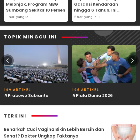
Melonjak, Program MBG
Garansi Kendaraan
Sumbang Sekitar 10 Persen
hingga 6 Tahun, Ini
Syaratnya
1 hari yang lalu
2 hari yang lalu
TOPIK MINGGU INI
109 ARTIKEL
106 ARTIKEL
#Prabowo Subianto
#Piala Dunia 2026
TERKINI
Benarkah Cuci Vagina Bikin Lebih Bersih dan
Sehat? Dokter Ungkap Faktanya