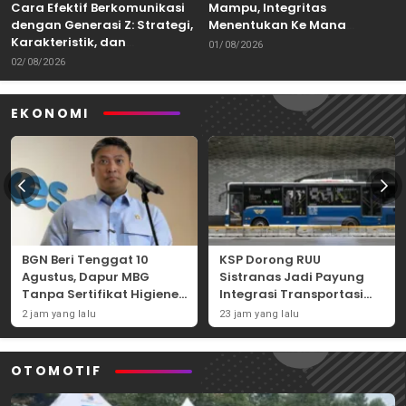
Cara Efektif Berkomunikasi
Mampu, Integritas
dengan Generasi Z: Strategi,
Menentukan Ke Mana
Karakteristik, dan
Kemampuan Itu Dibawa
01/08/2026
Tantangannya
02/08/2026
EKONOMI
BGN Beri Tenggat 10
KSP Dorong RUU
Agustus, Dapur MBG
Sistranas Jadi Payung
Tanpa Sertifikat Higiene
Integrasi Transportasi
Terancam Tutup
Massal Indonesia
2 jam yang lalu
23 jam yang lalu
Permanen
OTOMOTIF