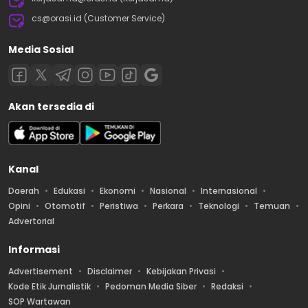
cs@orasi.id (Customer Service)
Media Sosial
Akan tersedia di
Kanal
Daerah
Edukasi
Ekonomi
Nasional
Internasional
Opini
Otomotif
Peristiwa
Perkara
Teknologi
Temuan
Advertorial
Informasi
Advertisement
Disclaimer
Kebijakan Privasi
Kode Etik Jurnalistik
Pedoman Media Siber
Redaksi
SOP Wartawan