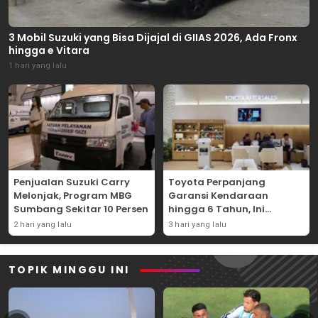
3 Mobil Suzuki yang Bisa Dijajal di GIIAS 2026, Ada Fronx
hingga e Vitara
1 hari yang lalu
Penjualan Suzuki Carry
Toyota Perpanjang
Melonjak, Program MBG
Garansi Kendaraan
Sumbang Sekitar 10 Persen
hingga 6 Tahun, Ini
Syaratnya
2 hari yang lalu
3 hari yang lalu
TOPIK MINGGU INI