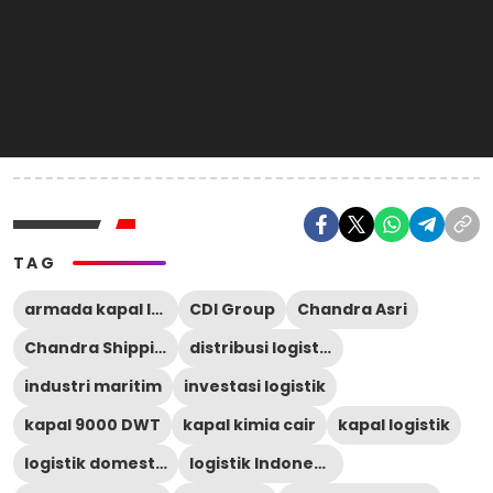
TAG
armada kapal Indonesia
CDI Group
Chandra Asri
Chandra Shipping International
distribusi logistik
industri maritim
investasi logistik
kapal 9000 DWT
kapal kimia cair
kapal logistik
logistik domestik
logistik Indonesia