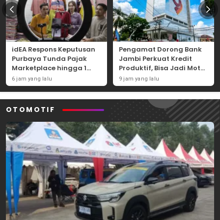
idEA Respons Keputusan
Pengamat Dorong Bank
Purbaya Tunda Pajak
Jambi Perkuat Kredit
Marketplace hingga 1
Produktif, Bisa Jadi Motor
November 2026
Ekonomi Daerah
6 jam yang lalu
9 jam yang lalu
OTOMOTIF