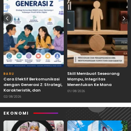
Skill Membuat Seseorang
BARU
Cara Efektif Berkomunikasi
Mampu, Integritas
dengan Generasi Z: Strategi,
Menentukan Ke Mana
Karakteristik, dan
Kemampuan Itu Dibawa
01/08/2026
Tantangannya
02/08/2026
EKONOMI