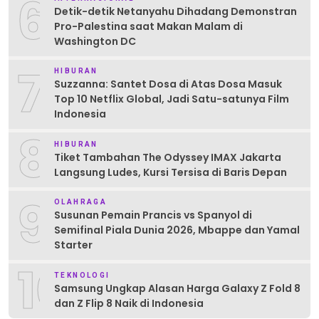
6
Detik-detik Netanyahu Dihadang Demonstran
Pro-Palestina saat Makan Malam di
Washington DC
7
HIBURAN
Suzzanna: Santet Dosa di Atas Dosa Masuk
Top 10 Netflix Global, Jadi Satu-satunya Film
Indonesia
8
HIBURAN
Tiket Tambahan The Odyssey IMAX Jakarta
Langsung Ludes, Kursi Tersisa di Baris Depan
9
OLAHRAGA
Susunan Pemain Prancis vs Spanyol di
Semifinal Piala Dunia 2026, Mbappe dan Yamal
Starter
10
TEKNOLOGI
Samsung Ungkap Alasan Harga Galaxy Z Fold 8
dan Z Flip 8 Naik di Indonesia