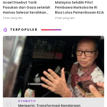
Israel Disebut Tarik
Malaysia Selidiki Pilot
Pasukan dari Gaza setelah
Pembawa Narkoba ke RI
Hamas Selesai Serahkan
Bisa Lolos Pemeriksaan KLIA
Senjata
2 hari yang lalu
3 hari yang lalu
TERPOPULER
OTOMOTIF
Menperin: Transformasi Kendaraan