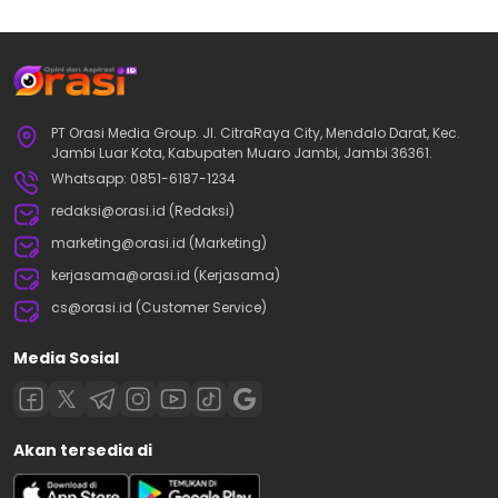
PT Orasi Media Group. Jl. CitraRaya City, Mendalo Darat, Kec.
Jambi Luar Kota, Kabupaten Muaro Jambi, Jambi 36361.
Whatsapp: 0851-6187-1234
redaksi@orasi.id (Redaksi)
marketing@orasi.id (Marketing)
kerjasama@orasi.id (Kerjasama)
cs@orasi.id (Customer Service)
Media Sosial
Akan tersedia di