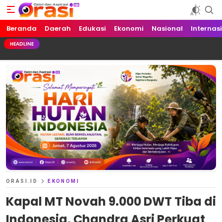
Beranda
Orasi.ID
Opini dan Aspirasi!
Daerah
Edukasi
Ekonomi
Nasional
Internas
HEADLINE
ORASI.ID
EKONOMI
Kapal MT Novah 9.000 DWT Tiba di
Indonesia, Chandra Asri Perkuat