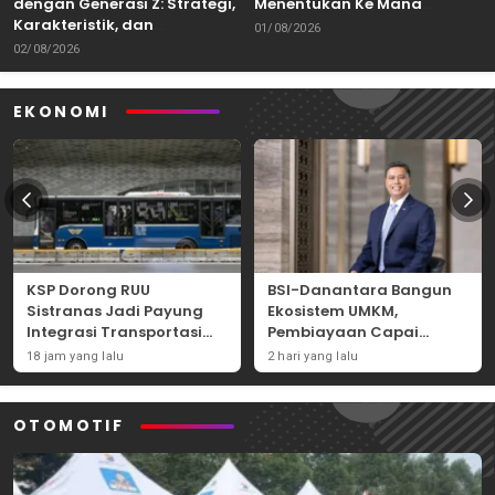
dengan Generasi Z: Strategi,
Menentukan Ke Mana
Karakteristik, dan
Kemampuan Itu Dibawa
01/08/2026
Tantangannya
02/08/2026
EKONOMI
KSP Dorong RUU
BSI-Danantara Bangun
Sistranas Jadi Payung
Ekosistem UMKM,
Integrasi Transportasi
Pembiayaan Capai
Massal Indonesia
Rp54,80 Triliun
18 jam yang lalu
2 hari yang lalu
OTOMOTIF