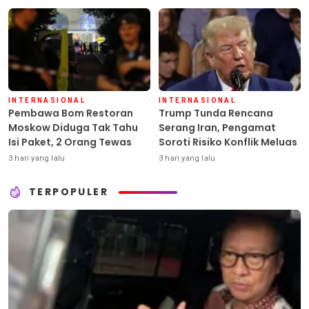
INTERNASIONAL
INTERNASIONAL
Pembawa Bom Restoran
Trump Tunda Rencana
Moskow Diduga Tak Tahu
Serang Iran, Pengamat
Isi Paket, 2 Orang Tewas
Soroti Risiko Konflik Meluas
3 hari yang lalu
3 hari yang lalu
TERPOPULER