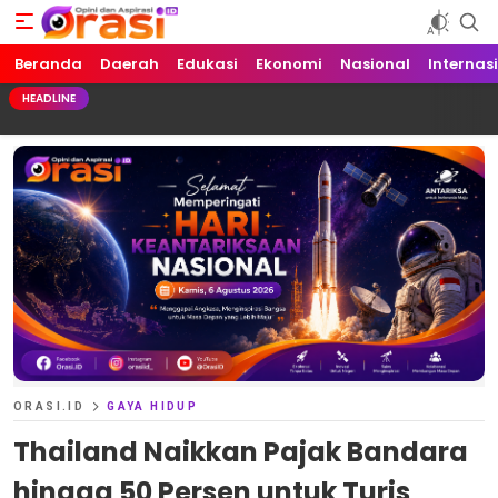
Beranda
Orasi.ID
Opini dan Aspirasi!
Daerah
Edukasi
Ekonomi
Nasional
Internas
HEADLINE
ORASI.ID
GAYA HIDUP
Thailand Naikkan Pajak Bandara
hingga 50 Persen untuk Turis