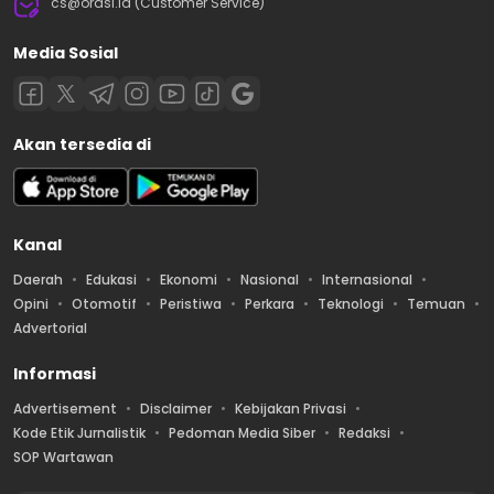
cs@orasi.id (Customer Service)
Media Sosial
Akan tersedia di
Kanal
Daerah
Edukasi
Ekonomi
Nasional
Internasional
Opini
Otomotif
Peristiwa
Perkara
Teknologi
Temuan
Advertorial
Informasi
Advertisement
Disclaimer
Kebijakan Privasi
Kode Etik Jurnalistik
Pedoman Media Siber
Redaksi
SOP Wartawan