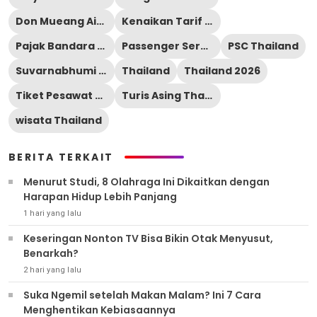
Don Mueang Airport
Kenaikan Tarif Bandara
Pajak Bandara Thailand
Passenger Service Charge
PSC Thailand
Suvarnabhumi Airport
Thailand
Thailand 2026
Tiket Pesawat Thailand
Turis Asing Thailand
wisata Thailand
BERITA TERKAIT
Menurut Studi, 8 Olahraga Ini Dikaitkan dengan
Harapan Hidup Lebih Panjang
1 hari yang lalu
Keseringan Nonton TV Bisa Bikin Otak Menyusut,
Benarkah?
2 hari yang lalu
Suka Ngemil setelah Makan Malam? Ini 7 Cara
Menghentikan Kebiasaannya