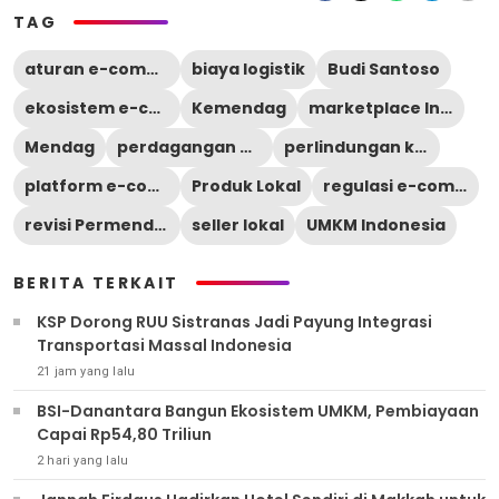
TAG
aturan e-commerce
biaya logistik
Budi Santoso
ekosistem e-commerce
Kemendag
marketplace Indonesia
Mendag
perdagangan digital
perlindungan konsumen
platform e-commerce
Produk Lokal
regulasi e-commerce
revisi Permendag e-commerce
seller lokal
UMKM Indonesia
BERITA TERKAIT
KSP Dorong RUU Sistranas Jadi Payung Integrasi
Transportasi Massal Indonesia
21 jam yang lalu
BSI-Danantara Bangun Ekosistem UMKM, Pembiayaan
Capai Rp54,80 Triliun
2 hari yang lalu