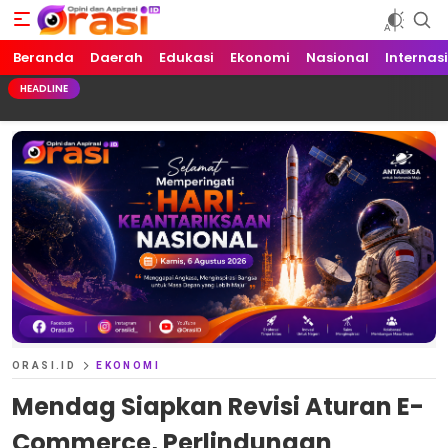
Beranda
Orasi.ID
Opini dan Aspirasi!
Daerah
Edukasi
Ekonomi
Nasional
Internas
HEADLINE
ORASI.ID
EKONOMI
Mendag Siapkan Revisi Aturan E-
Commerce, Perlindungan