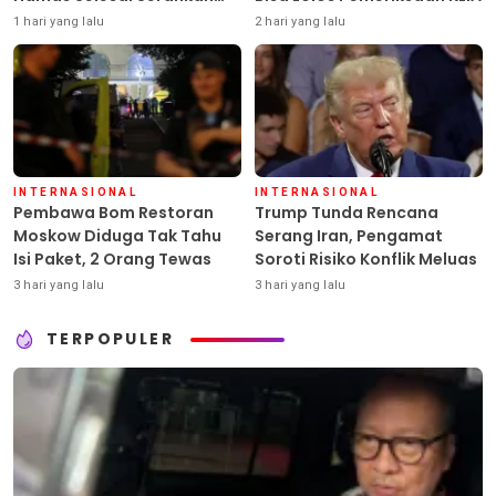
Senjata
1 hari yang lalu
2 hari yang lalu
INTERNASIONAL
INTERNASIONAL
Pembawa Bom Restoran
Trump Tunda Rencana
Moskow Diduga Tak Tahu
Serang Iran, Pengamat
Isi Paket, 2 Orang Tewas
Soroti Risiko Konflik Meluas
3 hari yang lalu
3 hari yang lalu
TERPOPULER