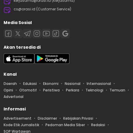
kerjasama@orasi.id (Kerjasama)
cs@orasi.id (Customer Service)
Media Sosial
Akan tersedia di
Kanal
Daerah
Edukasi
Ekonomi
Nasional
Internasional
Opini
Otomotif
Peristiwa
Perkara
Teknologi
Temuan
Advertorial
Informasi
Advertisement
Disclaimer
Kebijakan Privasi
Kode Etik Jurnalistik
Pedoman Media Siber
Redaksi
SOP Wartawan