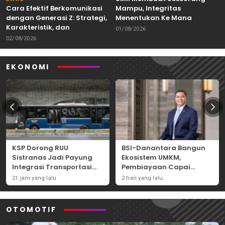
Cara Efektif Berkomunikasi
Mampu, Integritas
dengan Generasi Z: Strategi,
Menentukan Ke Mana
Karakteristik, dan
Kemampuan Itu Dibawa
01/08/2026
Tantangannya
02/08/2026
EKONOMI
KSP Dorong RUU
BSI-Danantara Bangun
Sistranas Jadi Payung
Ekosistem UMKM,
Integrasi Transportasi
Pembiayaan Capai
Massal Indonesia
Rp54,80 Triliun
21 jam yang lalu
2 hari yang lalu
OTOMOTIF