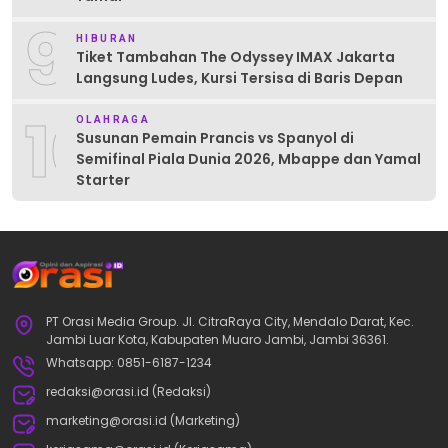
9
HIBURAN
Tiket Tambahan The Odyssey IMAX Jakarta
Langsung Ludes, Kursi Tersisa di Baris Depan
10
OLAHRAGA
Susunan Pemain Prancis vs Spanyol di
Semifinal Piala Dunia 2026, Mbappe dan Yamal
Starter
PT Orasi Media Group. Jl. CitraRaya City, Mendalo Darat, Kec.
Jambi Luar Kota, Kabupaten Muaro Jambi, Jambi 36361.
Whatsapp: 0851-6187-1234
redaksi@orasi.id (Redaksi)
marketing@orasi.id (Marketing)