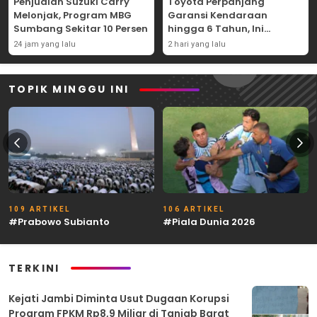
Penjualan Suzuki Carry
Toyota Perpanjang
Melonjak, Program MBG
Garansi Kendaraan
Sumbang Sekitar 10 Persen
hingga 6 Tahun, Ini
Syaratnya
24 jam yang lalu
2 hari yang lalu
TOPIK MINGGU INI
109 ARTIKEL
106 ARTIKEL
#Prabowo Subianto
#Piala Dunia 2026
TERKINI
Kejati Jambi Diminta Usut Dugaan Korupsi
Program FPKM Rp8,9 Miliar di Tanjab Barat