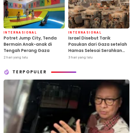
INTERNASIONAL
INTERNASIONAL
Potret Jump City, Tenda
Israel Disebut Tarik
Bermain Anak-anak di
Pasukan dari Gaza setelah
Tengah Perang Gaza
Hamas Selesai Serahkan
Senjata
2 hari yang lalu
3 hari yang lalu
TERPOPULER