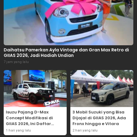
Daihatsu Pamerkan Ayla Vintage dan Gran Max Retro di
GIIAS 2026, Jadi Hadiah Undian
7 jam yang lalu
Isuzu Pajang D-Max
3 Mobil Suzuki yang Bisa
Concept Modifikasi di
Dijajal di GIIAS 2026, Ada
GIIAS 2026, Ini Daftar
Fronx hingga e Vitara
Ubahannya
1 hari yang lalu
2 hari yang lalu