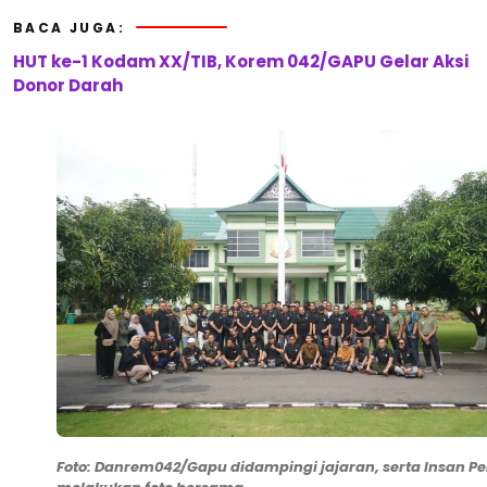
BACA JUGA:
HUT ke-1 Kodam XX/TIB, Korem 042/GAPU Gelar Aksi
Donor Darah
Foto: Danrem042/Gapu didampingi jajaran, serta Insan Pe