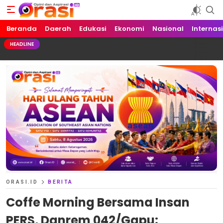
Beranda
Orasi.ID
Opini dan Aspirasi!
Daerah
Edukasi
Ekonomi
Nasional
Internas
HEADLINE
ORASI.ID
BERITA
Coffe Morning Bersama Insan
PERS, Danrem 042/Gapu: