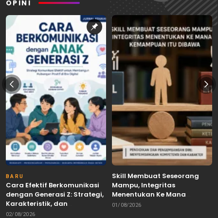
OPINI
Skill Membuat Seseorang
BARU
Cara Efektif Berkomunikasi
Mampu, Integritas
dengan Generasi Z: Strategi,
Menentukan Ke Mana
Karakteristik, dan
Kemampuan Itu Dibawa
01/08/2026
Tantangannya
02/08/2026