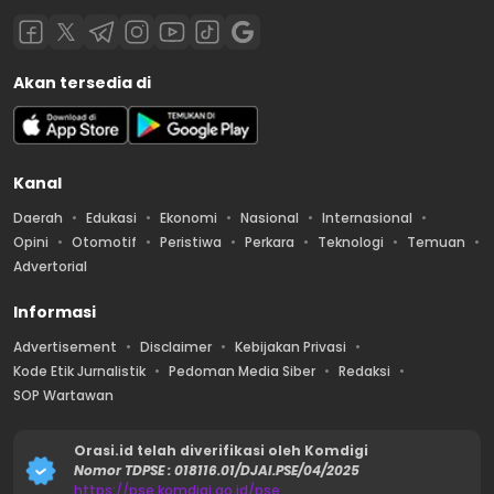
Akan tersedia di
Kanal
Daerah
Edukasi
Ekonomi
Nasional
Internasional
Opini
Otomotif
Peristiwa
Perkara
Teknologi
Temuan
Advertorial
Informasi
Advertisement
Disclaimer
Kebijakan Privasi
Kode Etik Jurnalistik
Pedoman Media Siber
Redaksi
SOP Wartawan
Orasi.id telah diverifikasi oleh Komdigi
Nomor TDPSE : 018116.01/DJAI.PSE/04/2025
https://pse.komdigi.go.id/pse