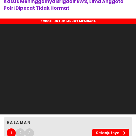
Kasus Meninggalnya Brigadir EWS, Lima Anggota
Polri Dipecat Tidak Hormat
HALAMAN
1
2
3
Selanjutnya