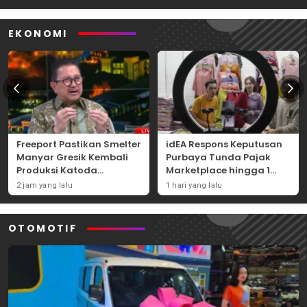
EKONOMI
Freeport Pastikan Smelter
idEA Respons Keputusan
Manyar Gresik Kembali
Purbaya Tunda Pajak
Produksi Katoda
Marketplace hingga 1
Tembaga Mulai
November 2026
2 jam yang lalu
1 hari yang lalu
September 2026
OTOMOTIF