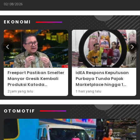
Tantangannya
02/08/2026
EKONOMI
Freeport Pastikan Smelter
idEA Respons Keputusan
Manyar Gresik Kembali
Purbaya Tunda Pajak
Produksi Katoda
Marketplace hingga 1
Tembaga Mulai
November 2026
2 jam yang lalu
1 hari yang lalu
September 2026
OTOMOTIF