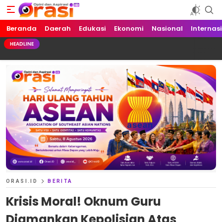
Beranda
Orasi.ID
Opini dan Aspirasi!
Daerah
Edukasi
Ekonomi
Nasional
Internas
HEADLINE
ORASI.ID
BERITA
Krisis Moral! Oknum Guru
Diamankan Kepolisian Atas