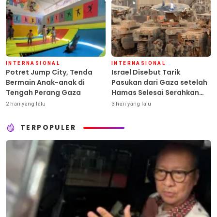
INTERNASIONAL
INTERNASIONAL
Potret Jump City, Tenda
Israel Disebut Tarik
Bermain Anak-anak di
Pasukan dari Gaza setelah
Tengah Perang Gaza
Hamas Selesai Serahkan
Senjata
2 hari yang lalu
3 hari yang lalu
TERPOPULER