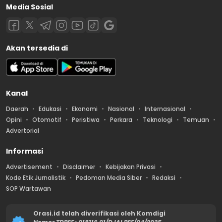
Media Sosial
Akan tersedia di
Kanal
Daerah
Edukasi
Ekonomi
Nasional
Internasional
Opini
Otomotif
Peristiwa
Perkara
Teknologi
Temuan
Advertorial
Informasi
Advertisement
Disclaimer
Kebijakan Privasi
Kode Etik Jurnalistik
Pedoman Media Siber
Redaksi
SOP Wartawan
Orasi.id telah diverifikasi oleh Komdigi