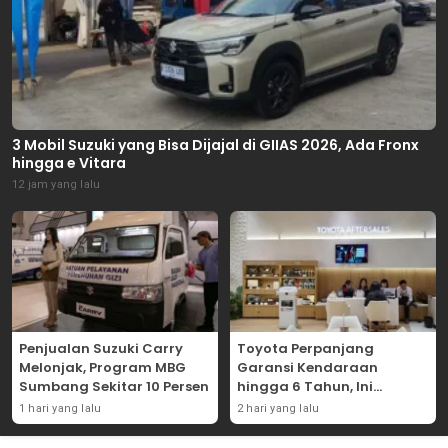
3 Mobil Suzuki yang Bisa Dijajal di GIIAS 2026, Ada Fronx
hingga e Vitara
12 jam yang lalu
Penjualan Suzuki Carry
Toyota Perpanjang
Melonjak, Program MBG
Garansi Kendaraan
Sumbang Sekitar 10 Persen
hingga 6 Tahun, Ini
Syaratnya
1 hari yang lalu
2 hari yang lalu