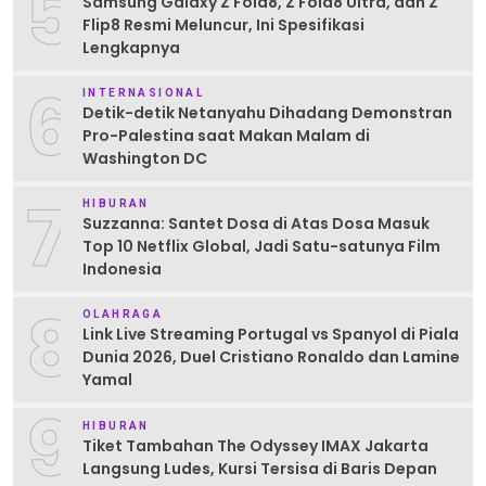
5
Samsung Galaxy Z Fold8, Z Fold8 Ultra, dan Z
Flip8 Resmi Meluncur, Ini Spesifikasi
Lengkapnya
6
INTERNASIONAL
Detik-detik Netanyahu Dihadang Demonstran
Pro-Palestina saat Makan Malam di
Washington DC
7
HIBURAN
Suzzanna: Santet Dosa di Atas Dosa Masuk
Top 10 Netflix Global, Jadi Satu-satunya Film
Indonesia
8
OLAHRAGA
Link Live Streaming Portugal vs Spanyol di Piala
Dunia 2026, Duel Cristiano Ronaldo dan Lamine
Yamal
9
HIBURAN
Tiket Tambahan The Odyssey IMAX Jakarta
Langsung Ludes, Kursi Tersisa di Baris Depan