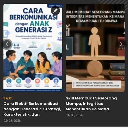
Skill Membuat Seseorang
BARU
Cara Efektif Berkomunikasi
Mampu, Integritas
dengan Generasi Z: Strategi,
Menentukan Ke Mana
Karakteristik, dan
Kemampuan Itu Dibawa
01/08/2026
Tantangannya
02/08/2026