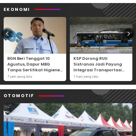
EKONOMI
BGN Beri Tenggat 10
KSP Dorong RUU
Agustus, Dapur MBG
Sistranas Jadi Payung
Tanpa Sertifikat Higiene
Integrasi Transportasi
Terancam Tutup
Massal Indonesia
7 jam yang lalu
1 hari yang lalu
Permanen
OTOMOTIF