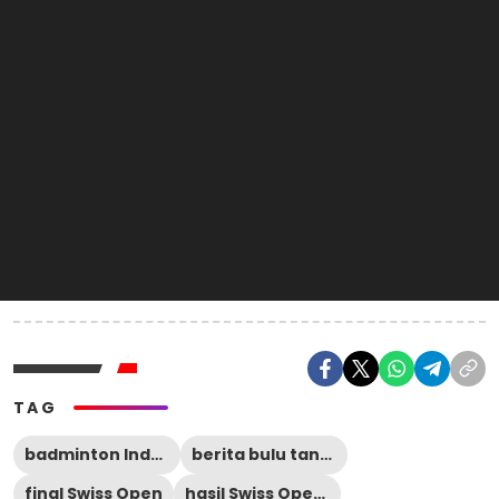
TAG
badminton Indonesia
berita bulu tangkis
final Swiss Open
hasil Swiss Open 2026