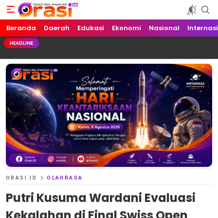
Beranda
Orasi.ID
Opini dan Aspirasi!
Daerah
Edukasi
Ekonomi
Nasional
Internas
HEADLINE
ORASI.ID
OLAHRAGA
Putri Kusuma Wardani Evaluasi
Kekalahan di Final Swiss Open