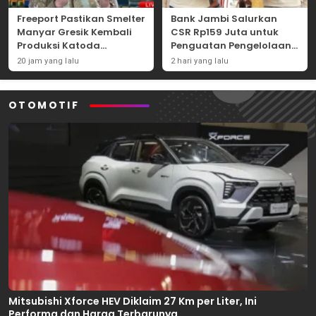
Freeport Pastikan Smelter
Bank Jambi Salurkan
Manyar Gresik Kembali
CSR Rp159 Juta untuk
Produksi Katoda
Penguatan Pengelolaan
Tembaga Mulai
Sampah di Tanjung
20 jam yang lalu
2 hari yang lalu
September 2026
Jabung Barat
OTOMOTIF
Mitsubishi Xforce HEV Diklaim 27 Km per Liter, Ini
Performa dan Harga Terbarunya