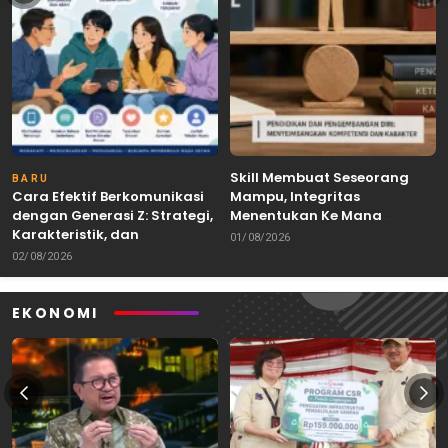
Skill Membuat Seseorang
BARU
Cara Efektif Berkomunikasi
Mampu, Integritas
dengan Generasi Z: Strategi,
Menentukan Ke Mana
Karakteristik, dan
Kemampuan Itu Dibawa
01/08/2026
Tantangannya
02/08/2026
EKONOMI