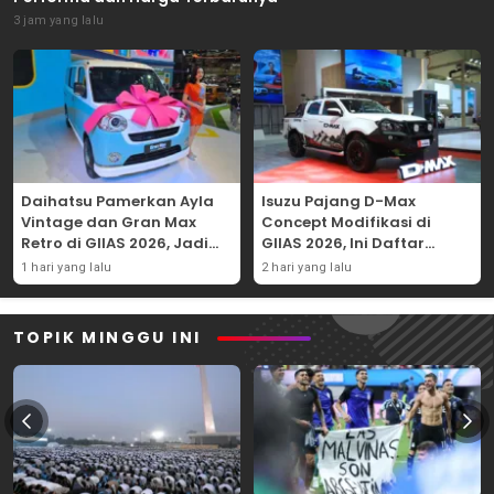
3 jam yang lalu
Daihatsu Pamerkan Ayla
Isuzu Pajang D-Max
Vintage dan Gran Max
Concept Modifikasi di
Retro di GIIAS 2026, Jadi
GIIAS 2026, Ini Daftar
Hadiah Undian
Ubahannya
1 hari yang lalu
2 hari yang lalu
TOPIK MINGGU INI