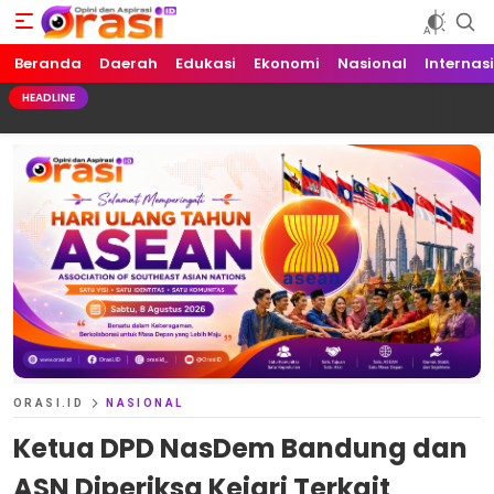
Beranda
Orasi.ID
Opini dan Aspirasi!
Daerah
Edukasi
Ekonomi
Nasional
Internas
HEADLINE
ORASI.ID
NASIONAL
Ketua DPD NasDem Bandung dan
ASN Diperiksa Kejari Terkait