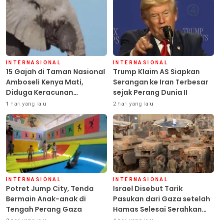
INTERNASIONAL
INTERNASIONAL
15 Gajah di Taman Nasional
Trump Klaim AS Siapkan
Amboseli Kenya Mati,
Serangan ke Iran Terbesar
Diduga Keracunan
sejak Perang Dunia II
Pestisida
1 hari yang lalu
2 hari yang lalu
INTERNASIONAL
INTERNASIONAL
Potret Jump City, Tenda
Israel Disebut Tarik
Bermain Anak-anak di
Pasukan dari Gaza setelah
Tengah Perang Gaza
Hamas Selesai Serahkan
Senjata